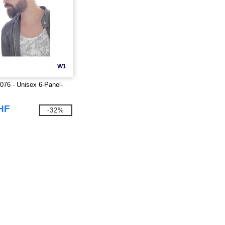
W1
T076 - Unisex 6-Panel-
HF
-32%