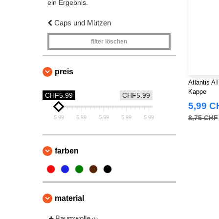
ein Ergebnis.
Caps und Mützen
filter löschen
preis
Atlantis A
Kappe
CHF5.99
CHF5.99
5,99 C
8,75 CHF
5.99
5.99
5.99
5.99
5.99
farben
material
Baumwolle