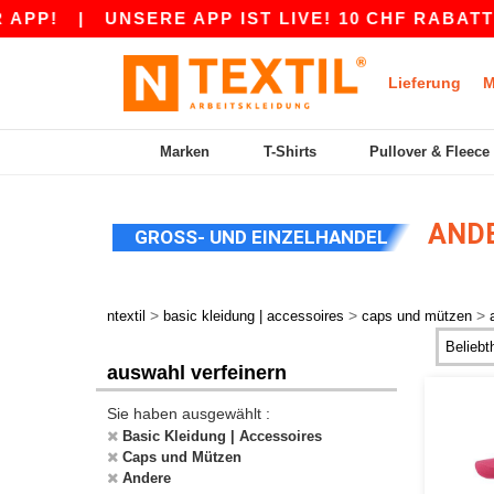
APP!
|
UNSERE APP IST LIVE! 10 CHF RABATT 
Lieferung
M
Marken
T-Shirts
Pullover & Fleece
ANDE
GROSS- UND EINZELHANDEL
>
>
>
ntextil
basic kleidung | accessoires
caps und mützen
auswahl verfeinern
Sie haben ausgewählt :
Basic Kleidung | Accessoires
Caps und Mützen
Andere