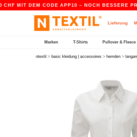
IT DEM CODE APP10 – NOCH BESSERE PREISE IN 
Lieferung
M
Marken
T-Shirts
Pullover & Fleece
>
>
>
ntextil
basic kleidung | accessoires
hemden
langa