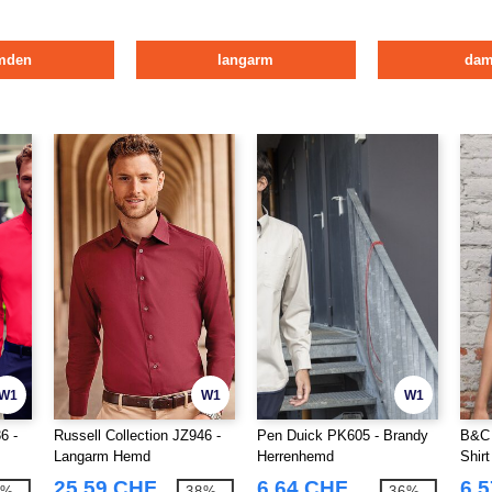
mden
langarm
da
W1
W1
W1
6 -
Russell Collection JZ946 -
Pen Duick PK605 - Brandy
B&C 
Langarm Hemd
Herrenhemd
Shir
md
25,59 CHF
6,64 CHF
6,
8%
-38%
-36%