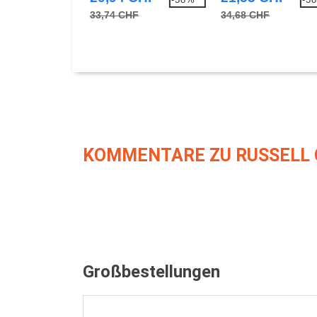
Baumwolle
33,74 CHF
34,68 CHF
KOMMENTARE ZU RUSSELL 
Großbestellungen