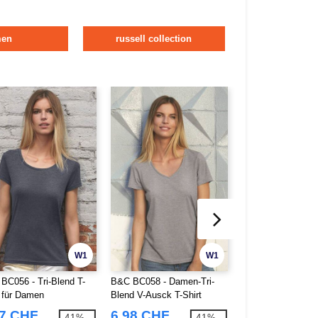
men
russell collection
W1
W1
BC056 - Tri-Blend T-
B&C BC058 - Damen-Tri-
Fruit of the Loom
t für Damen
Blend V-Ausck T-Shirt
Damen Baumwollpo
57 CHF
6,98 CHF
8,04 CHF
-41%
-41%