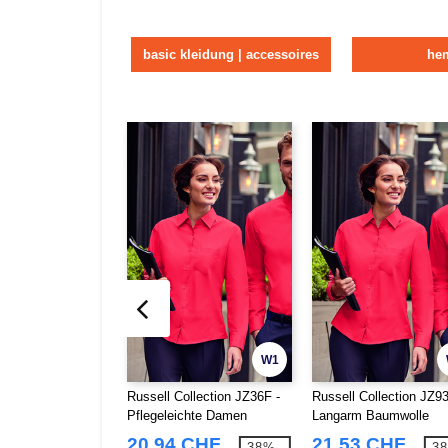
basic kleidung | accessoires
he
W1
Russell Collection JZ36F -
Russell Collection JZ93
Pflegeleichte Damen
Langarm Baumwolle
Langarm Bluse aus
Pflegeleicht Poplin He
20,94 CHF
21,53 CHF
-38%
-3