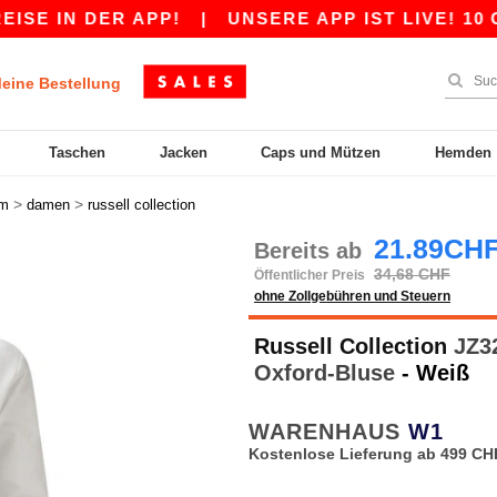
DER APP!
|
UNSERE APP IST LIVE! 10 CHF RA
eine Bestellung
Taschen
Jacken
Caps und Mützen
Hemden
>
>
rm
damen
russell collection
21.89CH
Bereits ab
34,68 CHF
Öffentlicher Preis
ohne Zollgebühren und Steuern
Russell Collection
JZ32
Oxford-Bluse
- Weiß
WARENHAUS
W1
Kostenlose Lieferung ab 499 CH