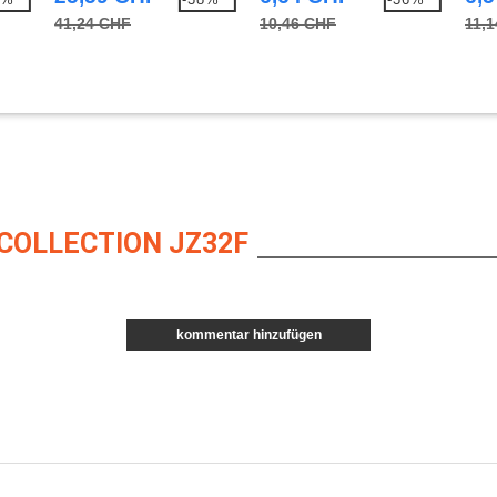
41,24 CHF
10,46 CHF
11,
COLLECTION JZ32F
kommentar hinzufügen