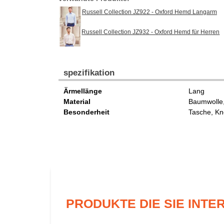
Russell Collection JZ922 - Oxford Hemd Langarm
Russell Collection JZ932 - Oxford Hemd für Herren
spezifikation
Ärmellänge
Lang
Material
Baumwolle,
Besonderheit
Tasche, Kn
PRODUKTE DIE SIE INT