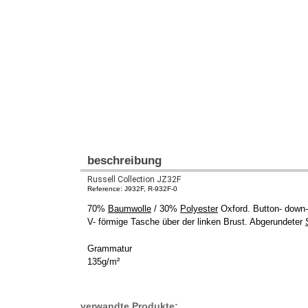
beschreibung
Russell Collection JZ32F
Reference: J932F, R-932F-0
70%
Baumwolle
/ 30%
Polyester
Oxford. Button- down-
V- förmige Tasche über der linken Brust. Abgerundeter
Grammatur
135g/m²
verwandte Produkte: