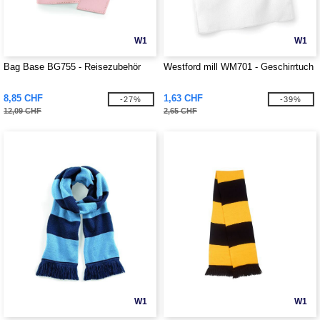
W1
W1
Bag Base BG755 - Reisezubehör
Westford mill WM701 - Geschirrtuch
8,85 CHF
1,63 CHF
-27%
-39%
12,09 CHF
2,65 CHF
W1
W1