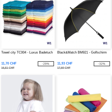
W1
W1
Towel city TC004 - Luxus Badetuch
Black&Match BM921 - Golfschirm
11,70 CHF
11,93 CHF
-29%
-32%
16,51 CHF
17,60 CHF