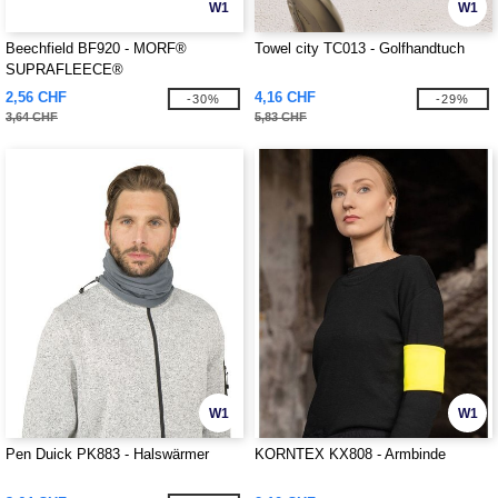
W1
W1
Beechfield BF920 - MORF®
Towel city TC013 - Golfhandtuch
SUPRAFLEECE®
2,56 CHF
4,16 CHF
-30%
-29%
3,64 CHF
5,83 CHF
W1
W1
Pen Duick PK883 - Halswärmer
KORNTEX KX808 - Armbinde