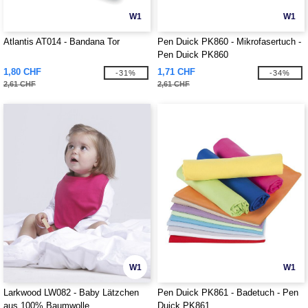
W1
W1
Atlantis AT014 - Bandana Tor
Pen Duick PK860 - Mikrofasertuch -
Pen Duick PK860
1,80 CHF
1,71 CHF
-31%
-34%
2,61 CHF
2,61 CHF
W1
W1
Larkwood LW082 - Baby Lätzchen
Pen Duick PK861 - Badetuch - Pen
aus 100% Baumwolle
Duick PK861