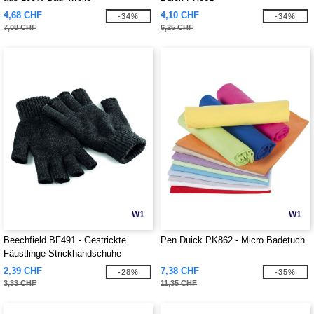
4,68 CHF
4,10 CHF
-34%
-34%
7,08 CHF
6,25 CHF
W1
W1
Beechfield BF491 - Gestrickte
Pen Duick PK862 - Micro Badetuch
Fäustlinge Strickhandschuhe
2,39 CHF
7,38 CHF
-28%
-35%
3,33 CHF
11,35 CHF