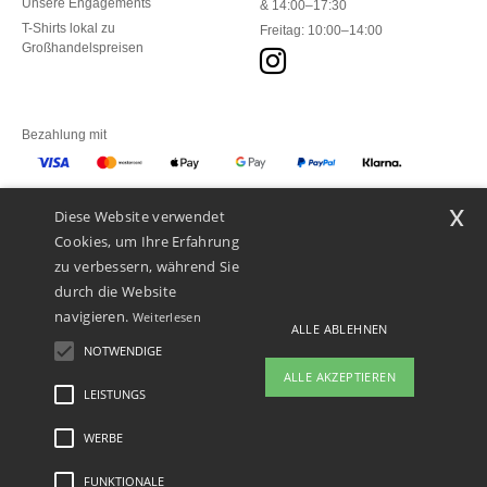
Unsere Engagements
& 14:00–17:30
T-Shirts lokal zu
Freitag: 10:00–14:00
Großhandelspreisen
Bezahlung mit
x
Diese Website verwendet
Unsere Paketzusteller
Cookies, um Ihre Erfahrung
zu verbessern, während Sie
durch die Website
navigieren.
Weiterlesen
ALLE ABLEHNEN
NOTWENDIGE
ALLE AKZEPTIEREN
LEISTUNGS
👋
Hallo
Wenn Sie Fragen oder Bedenken
WERBE
Rechtliche Hinweise
-
Datenschutzbestimmungen
-
Bedingungen und Konditionen
-
haben, können Sie uns jederzeit
General Contract Conditions
-
Cookie-Richtlinie
-
Site Map
Copyright 2026 ntextil.ch
kontaktieren. Unser Chatbot ist hier,
- Alle Rechte vorbehalten
FUNKTIONALE
um Ihnen zu helfen.