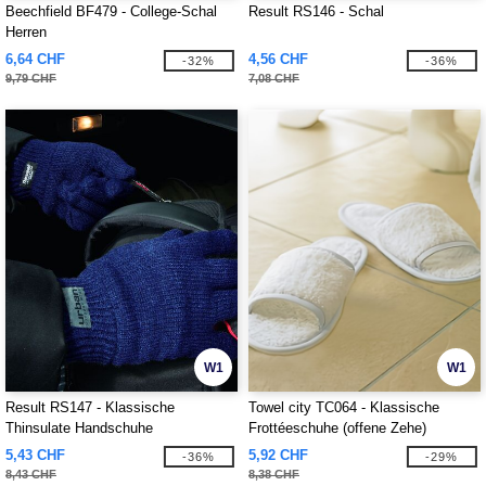
Beechfield BF479 - College-Schal
Result RS146 - Schal
Herren
6,64 CHF
4,56 CHF
-32%
-36%
9,79 CHF
7,08 CHF
W1
W1
Result RS147 - Klassische
Towel city TC064 - Klassische
Thinsulate Handschuhe
Frottéeschuhe (offene Zehe)
5,43 CHF
5,92 CHF
-36%
-29%
8,43 CHF
8,38 CHF