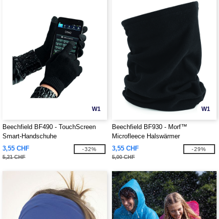
W1
W1
Beechfield BF490 - TouchScreen
Beechfield BF930 - Morf™
Smart-Handschuhe
Microfleece Halswärmer
3,55 CHF
3,55 CHF
-32%
-29%
5,21 CHF
5,00 CHF