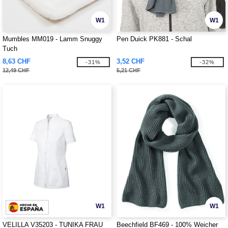
W1
W1
Mumbles MM019 - Lamm Snuggy
Pen Duick PK881 - Schal
Tuch
8,63 CHF
3,52 CHF
-31%
-32%
12,49 CHF
5,21 CHF
W1
W1
VELILLA V35203 - TUNIKA FRAU
Beechfield BF469 - 100% Weicher