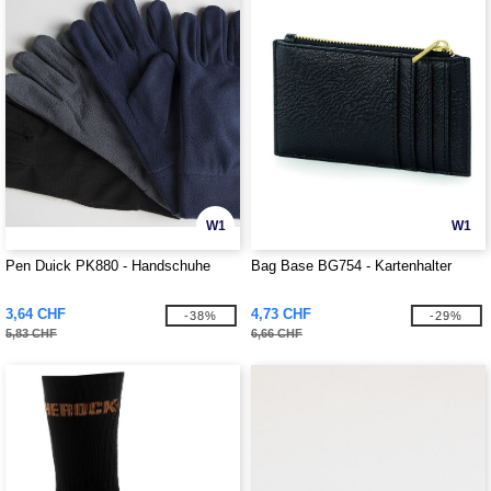
W1
W1
Pen Duick PK880 - Handschuhe
Bag Base BG754 - Kartenhalter
3,64 CHF
4,73 CHF
-38%
-29%
5,83 CHF
6,66 CHF