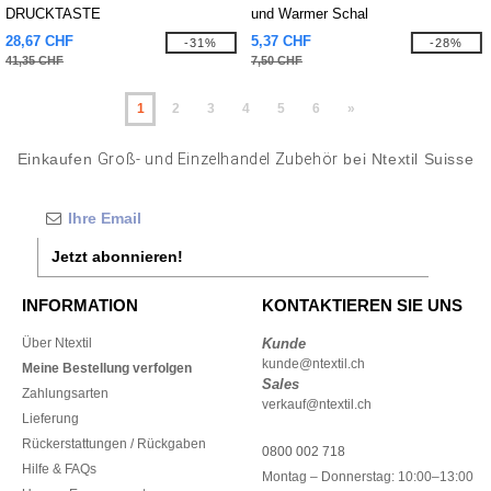
DRUCKTASTE
und Warmer Schal
28,67 CHF
5,37 CHF
-31%
-28%
41,35 CHF
7,50 CHF
1
2
3
4
5
6
»
Einkaufen
Groß- und Einzelhandel Zubehör
bei Ntextil Suisse
Jetzt abonnieren!
INFORMATION
KONTAKTIEREN SIE UNS
Über Ntextil
Kunde
kunde@ntextil.ch
Meine Bestellung verfolgen
Sales
Zahlungsarten
verkauf@ntextil.ch
Lieferung
Rückerstattungen / Rückgaben
0800 002 718
Hilfe & FAQs
Montag – Donnerstag: 10:00–13:00