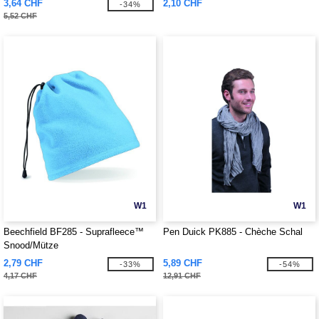
3,64 CHF
2,10 CHF
-34%
5,52 CHF
W1
W1
Beechfield BF285 - Suprafleece™
Pen Duick PK885 - Chèche Schal
Snood/Mütze
2,79 CHF
5,89 CHF
-33%
-54%
4,17 CHF
12,91 CHF