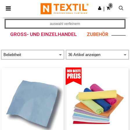
×
Ntextil App
0
App holen
|
Bessere Preise in der App!
auswahl verfeinern
GROSS- UND EINZELHANDEL
ZUBEHÖR