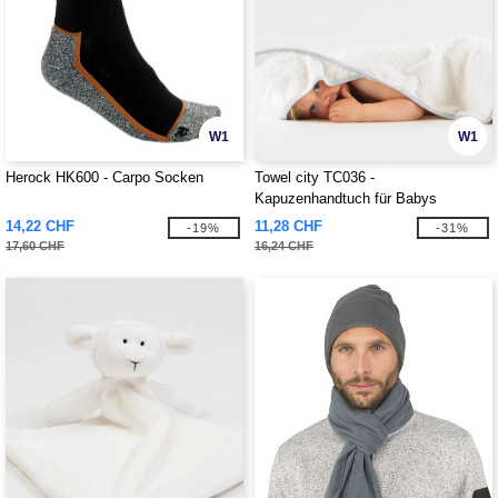
W1
W1
Herock HK600 - Carpo Socken
Towel city TC036 -
Kapuzenhandtuch für Babys
14,22 CHF
11,28 CHF
-19%
-31%
17,60 CHF
16,24 CHF