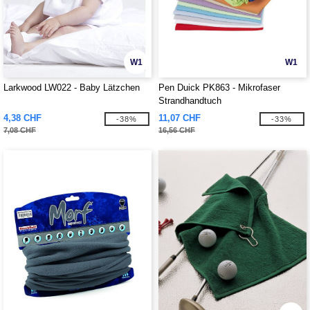
W1
W1
Larkwood LW022 - Baby Lätzchen
Pen Duick PK863 - Mikrofaser
Strandhandtuch
4,38 CHF
11,07 CHF
-38%
-33%
7,08 CHF
16,56 CHF