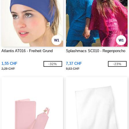
W1
W1
Atlantis AT016 - Freiheit Grund
Splashmacs SC010 - Regenponcho
1,55 CHF
7,37 CHF
-32%
-23%
2,29 CHF
9,53 CHF