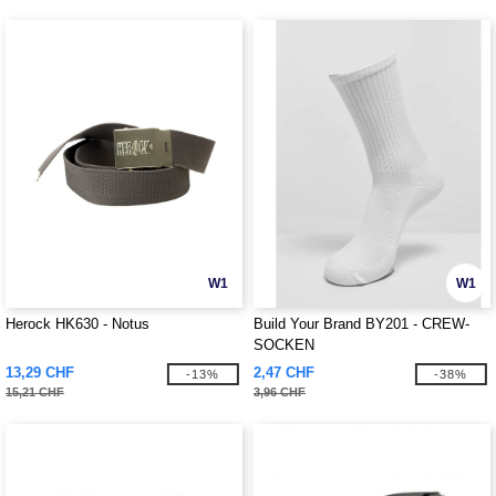
W1
W1
Herock HK630 - Notus
Build Your Brand BY201 - CREW-
SOCKEN
13,29 CHF
2,47 CHF
-13%
-38%
15,21 CHF
3,96 CHF