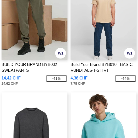
W1
W1
BUILD YOUR BRAND BYB002 -
Build Your Brand BYB010 - BASIC
SWEATPANTS
RUNDHALS-T-SHIRT
14,42 CHF
4,38 CHF
-41%
-44%
24,62 CHF
7,78 CHF