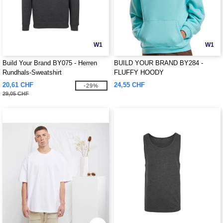
W1
W1
Build Your Brand BY075 - Herren
BUILD YOUR BRAND BY284 -
Rundhals-Sweatshirt
FLUFFY HOODY
20,61 CHF
24,55 CHF
-29%
29,05 CHF