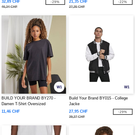
32,89 CHF
21,35 CHF
-29%
-22%
46,34 CHF
27,35 CHF
W1
W1
BUILD YOUR BRAND BY270 -
Build Your Brand BY015 - College
Damen T-Shirt Oversized
Jacke
11,46 CHF
27,95 CHF
-29%
39,37 CHF