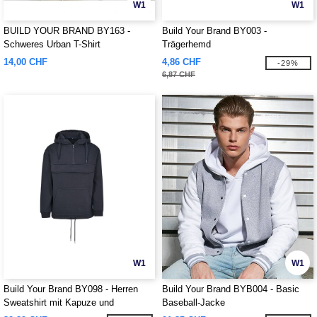
W1
W1
BUILD YOUR BRAND BY163 -
Build Your Brand BY003 -
Schweres Urban T-Shirt
Trägerhemd
14,00 CHF
4,86 CHF
-29%
6,87 CHF
W1
W1
Build Your Brand BY098 - Herren
Build Your Brand BYB004 - Basic
Sweatshirt mit Kapuze und
Baseball-Jacke
Reißverschlusskragen