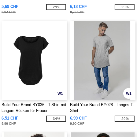
5,69 CHF
6,18 CHF
-29%
-29%
8,02 CHF
8,75 CHF
W1
W1
Build Your Brand BY036 - T-Shirt mit
Build Your Brand BY028 - Langes T-
langem Rücken für Frauen
Shirt
6,51 CHF
6,99 CHF
-34%
-29%
9,90 CHF
9,90 CHF