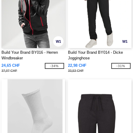
W1
W1
Build Your Brand BY016 - Herren
Build Your Brand BY014 - Dicke
Windbreaker
Jogginghose
24,65 CHF
22,98 CHF
-34%
-31%
37,07 CHF
33,53 CHF