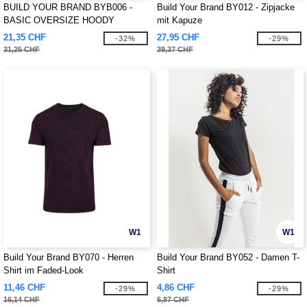
BUILD YOUR BRAND BYB006 -
Build Your Brand BY012 - Zipjacke
BASIC OVERSIZE HOODY
mit Kapuze
21,35 CHF
27,95 CHF
-32%
-29%
31,25 CHF
39,37 CHF
W1
W1
Build Your Brand BY070 - Herren
Build Your Brand BY052 - Damen T-
Shirt im Faded-Look
Shirt
11,46 CHF
4,86 CHF
-29%
-29%
16,14 CHF
6,87 CHF