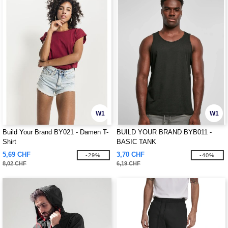
W1
W1
Build Your Brand BY021 - Damen T-
BUILD YOUR BRAND BYB011 -
Shirt
BASIC TANK
5,69 CHF
3,70 CHF
-29%
-40%
8,02 CHF
6,19 CHF