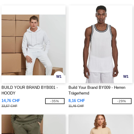
W1
W1
BUILD YOUR BRAND BYB001 -
Build Your Brand BY009 - Herren
HOODY
Trägerhemd
14,76 CHF
8,16 CHF
-35%
-29%
22,57 CHF
11,46 CHF