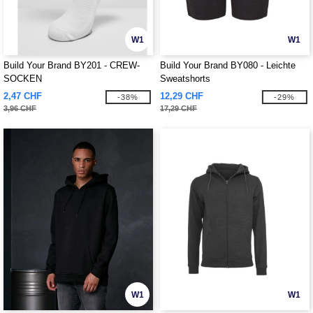
W1
W1
Build Your Brand BY201 - CREW-
Build Your Brand BY080 - Leichte
SOCKEN
Sweatshorts
2,47 CHF
12,29 CHF
-38%
-29%
3,96 CHF
17,29 CHF
W1
W1