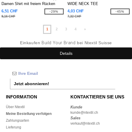
Damen Shirt mit freiem Rücken
WIDE NECK TEE
6,51 CHF
4,03 CHF
-29%
-45%
9,16 CHF
7,32 CHF
1
2
3
4
»
Einkaufen
Build Your Brand
bei Ntextil Suisse
Details
Jetzt abonnieren!
INFORMATION
KONTAKTIEREN SIE UNS
Über Ntextil
Kunde
kunde@ntextil.ch
Meine Bestellung verfolgen
Sales
Zahlungsarten
verkauf@ntextil.ch
Lieferung