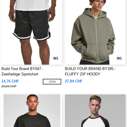
W1
W1
Build Your Brand BY047 -
BUILD YOUR BRAND BY285 -
Zweifarbige Sportshort
FLUFFY ZIP HOODY
14,76 CHF
27,84 CHF
-29%
20,83 CHF