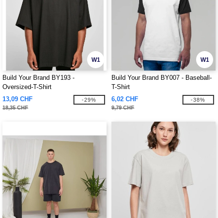
W1
W1
Build Your Brand BY193 -
Build Your Brand BY007 - Baseball-
Oversized-T-Shirt
T-Shirt
13,09 CHF
6,02 CHF
-29%
-38%
18,35 CHF
9,79 CHF