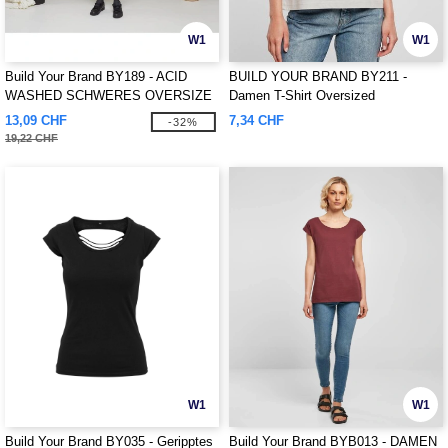
W1
W1
Build Your Brand BY189 - ACID
BUILD YOUR BRAND BY211 -
WASHED SCHWERES OVERSIZE
Damen T-Shirt Oversized
TEE
13,09 CHF
7,34 CHF
-32%
19,22 CHF
W1
W1
Build Your Brand BY035 - Geripptes
Build Your Brand BYB013 - DAMEN