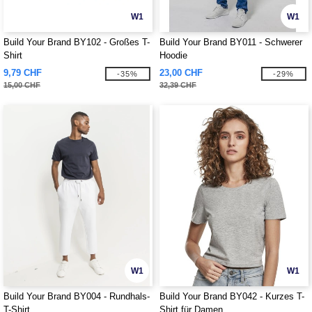
W1
W1
Build Your Brand BY102 - Großes T-
Build Your Brand BY011 - Schwerer
Shirt
Hoodie
9,79 CHF
23,00 CHF
-35%
-29%
15,00 CHF
32,39 CHF
W1
W1
Build Your Brand BY004 - Rundhals-
Build Your Brand BY042 - Kurzes T-
T-Shirt
Shirt für Damen