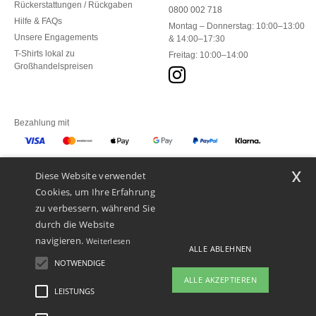
Rückerstattungen / Rückgaben
0800 002 718
Hilfe & FAQs
Montag – Donnerstag: 10:00–13:00
Unsere Engagements
& 14:00–17:30
T-Shirts lokal zu
Freitag: 10:00–14:00
Großhandelspreisen
Bezahlung mit
x
Diese Website verwendet
Unsere Paketzusteller
Cookies, um Ihre Erfahrung
zu verbessern, während Sie
durch die Website
navigieren.
Weiterlesen
ALLE ABLEHNEN
NOTWENDIGE
ALLE AKZEPTIEREN
LEISTUNGS
👋
Hallo
Wenn Sie Fragen oder Bedenken