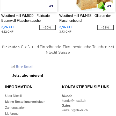
W1
W1
Westford mill WM620 - Fairtrade
Westford mill WM433 - Glitzernder
Baumwoll-Flaschentasche
Flaschenbeutel
2,26 CHF
2,56 CHF
-50%
-31%
4,52 CHF
3,73 CHF
Einkaufen
Groß- und Einzelhandel Flaschentasche Taschen
bei
Ntextil Suisse
Jetzt abonnieren!
INFORMATION
KONTAKTIEREN SIE UNS
Über Ntextil
Kunde
kunde@ntextil.ch
Meine Bestellung verfolgen
Sales
Zahlungsarten
verkauf@ntextil.ch
Lieferung