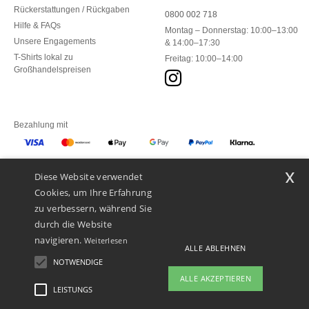
Rückerstattungen / Rückgaben
0800 002 718
Hilfe & FAQs
Montag – Donnerstag: 10:00–13:00
Unsere Engagements
& 14:00–17:30
T-Shirts lokal zu
Freitag: 10:00–14:00
Großhandelspreisen
Bezahlung mit
x
Diese Website verwendet
Unsere Paketzusteller
Cookies, um Ihre Erfahrung
zu verbessern, während Sie
durch die Website
navigieren.
Weiterlesen
ALLE ABLEHNEN
NOTWENDIGE
ALLE AKZEPTIEREN
LEISTUNGS
👋
Hallo