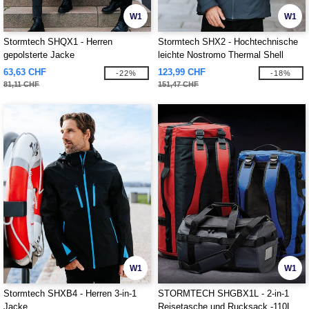
W1
W1
Stormtech SHQX1 - Herren
Stormtech SHX2 - Hochtechnische
gepolsterte Jacke
leichte Nostromo Thermal Shell
63,63 CHF
123,99 CHF
-22%
-18%
81,11 CHF
151,47 CHF
W1
W1
Stormtech SHXB4 - Herren 3-in-1
STORMTECH SHGBX1L - 2-in-1
Jacke
Reisetasche und Rucksack -110L