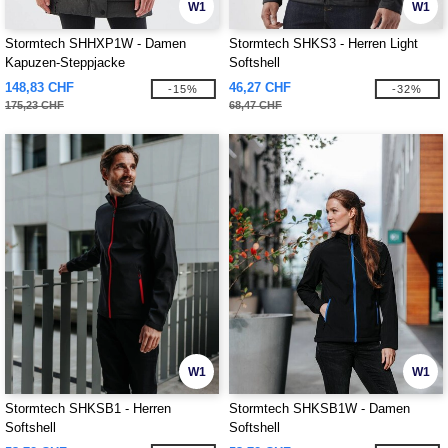
W1
W1
Stormtech SHHXP1W - Damen
Stormtech SHKS3 - Herren Light
Kapuzen-Steppjacke
Softshell
148,83 CHF
46,27 CHF
-15%
-32%
175,23 CHF
68,47 CHF
W1
W1
Stormtech SHKSB1 - Herren
Stormtech SHKSB1W - Damen
Softshell
Softshell