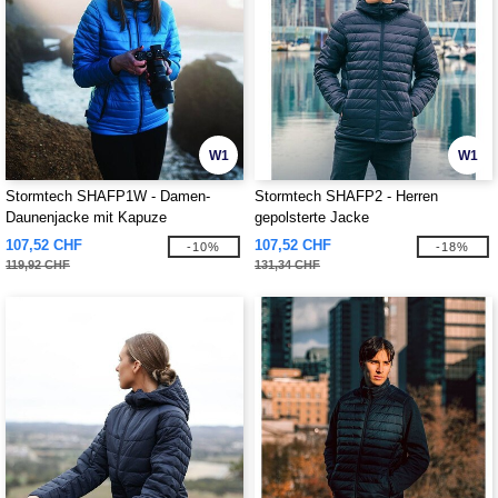
W1
W1
Stormtech SHAFP1W - Damen-
Stormtech SHAFP2 - Herren
Daunenjacke mit Kapuze
gepolsterte Jacke
107,52 CHF
107,52 CHF
-10%
-18%
119,92 CHF
131,34 CHF