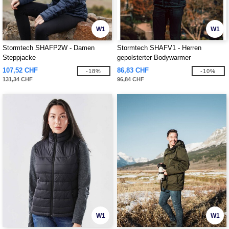
W1
W1
Stormtech SHAFP2W - Damen
Stormtech SHAFV1 - Herren
Steppjacke
gepolsterter Bodywarmer
107,52 CHF
86,83 CHF
-18%
-10%
131,34 CHF
96,84 CHF
W1
W1