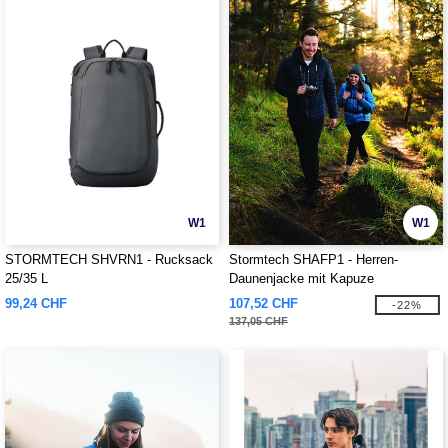
W1
W1
STORMTECH SHVRN1 - Rucksack
Stormtech SHAFP1 - Herren-
25/35 L
Daunenjacke mit Kapuze
99,24 CHF
107,52 CHF
-22%
137,05 CHF