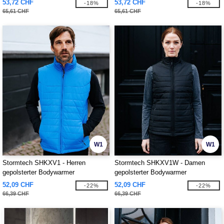
53,72 CHF
53,72 CHF
-18%
-18%
65,61 CHF
65,61 CHF
W1
W1
Stormtech SHKXV1 - Herren
Stormtech SHKXV1W - Damen
gepolsterter Bodywarmer
gepolsterter Bodywarmer
52,09 CHF
52,09 CHF
-22%
-22%
66,39 CHF
66,39 CHF