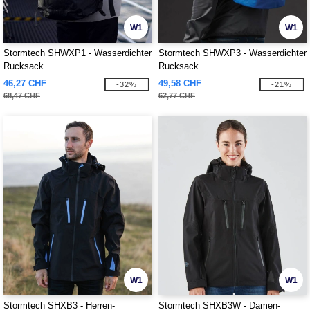
W1
W1
Stormtech SHWXP1 - Wasserdichter
Stormtech SHWXP3 - Wasserdichter
Rucksack
Rucksack
46,27 CHF
49,58 CHF
-32%
-21%
68,47 CHF
62,77 CHF
W1
W1
Stormtech SHXB3 - Herren-
Stormtech SHXB3W - Damen-