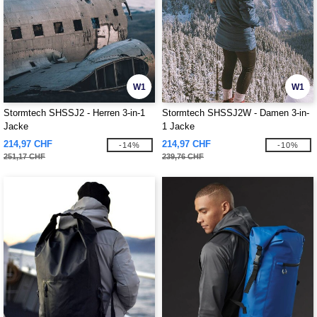
W1
W1
Stormtech SHSSJ2 - Herren 3-in-1
Stormtech SHSSJ2W - Damen 3-in-
Jacke
1 Jacke
214,97 CHF
214,97 CHF
-14%
-10%
251,17 CHF
239,76 CHF