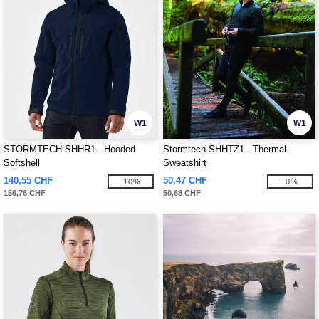
W1
W1
STORMTECH SHHR1 - Hooded
Stormtech SHHTZ1 - Thermal-
Softshell
Sweatshirt
140,55 CHF
50,47 CHF
-10%
-0%
156,76 CHF
50,68 CHF