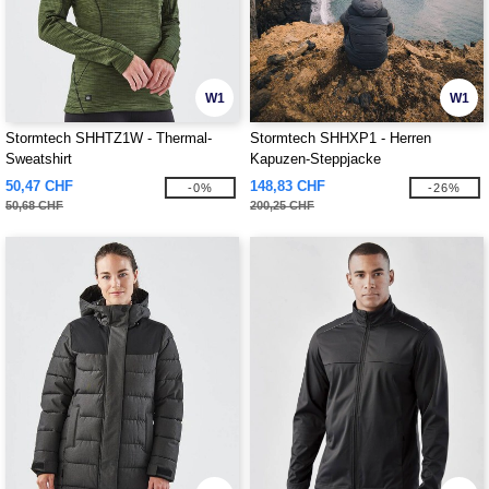
W1
W1
Stormtech SHHTZ1W - Thermal-
Stormtech SHHXP1 - Herren
Sweatshirt
Kapuzen-Steppjacke
50,47 CHF
148,83 CHF
-0%
-26%
50,68 CHF
200,25 CHF