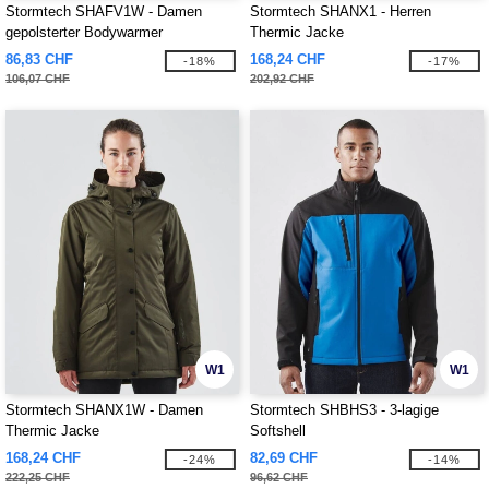
Stormtech SHAFV1W - Damen
Stormtech SHANX1 - Herren
gepolsterter Bodywarmer
Thermic Jacke
86,83 CHF
168,24 CHF
-18%
-17%
106,07 CHF
202,92 CHF
W1
W1
Stormtech SHANX1W - Damen
Stormtech SHBHS3 - 3-lagige
Thermic Jacke
Softshell
168,24 CHF
82,69 CHF
-24%
-14%
222,25 CHF
96,62 CHF