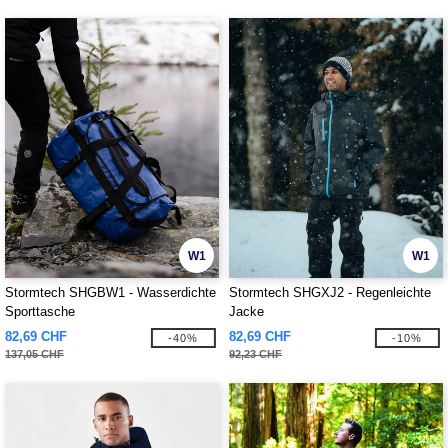
W1
W1
Stormtech SHGBW1 - Wasserdichte
Stormtech SHGXJ2 - Regenleichte
Sporttasche
Jacke
82,69 CHF
82,69 CHF
-40%
-10%
137,05 CHF
92,23 CHF