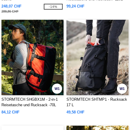
248,07 CHF
99,24 CHF
-14%
289,86 CHF
W1
W1
STORMTECH SHGBX1M - 2-in-1
STORMTECH SHTMP1 - Rucksack
Reisetasche und Rucksack -70L
17 L
84,12 CHF
49,58 CHF