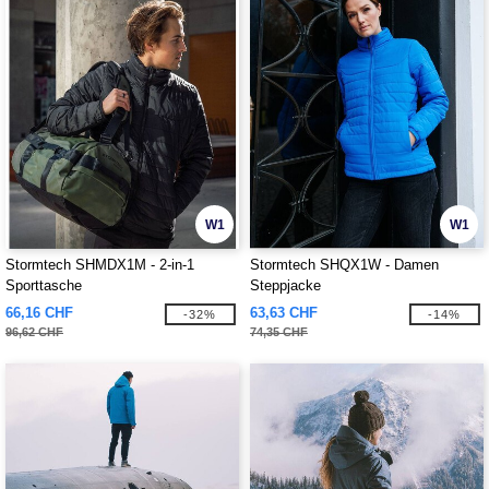
W1
W1
Stormtech SHMDX1M - 2-in-1
Stormtech SHQX1W - Damen
Sporttasche
Steppjacke
66,16 CHF
63,63 CHF
-32%
-14%
96,62 CHF
74,35 CHF