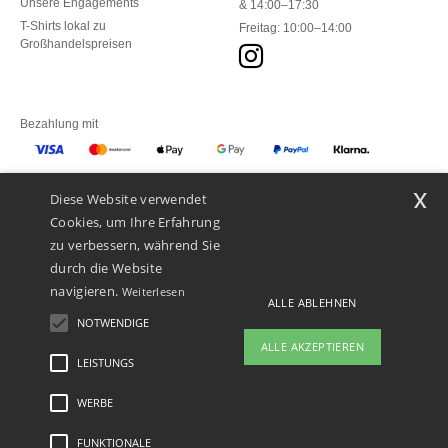
Unsere Engagements
& 14:00–17:30
T-Shirts lokal zu
Freitag: 10:00–14:00
Großhandelspreisen
Bezahlung mit
x
Diese Website verwendet
Unsere Paketzusteller
Cookies, um Ihre Erfahrung
zu verbessern, während Sie
durch die Website
navigieren.
Weiterlesen
ALLE ABLEHNEN
NOTWENDIGE
ALLE AKZEPTIEREN
LEISTUNGS
👋
Hallo
Wenn Sie Fragen oder Bedenken
WERBE
Rechtliche Hinweise
-
Datenschutzbestimmungen
-
Bedingungen und Konditionen
-
haben, können Sie uns jederzeit
General Contract Conditions
-
Cookie-Richtlinie
-
Site Map
Copyright 2026 ntextil.ch
kontaktieren. Unser Chatbot ist hier,
- Alle Rechte vorbehalten
FUNKTIONALE
um Ihnen zu helfen.