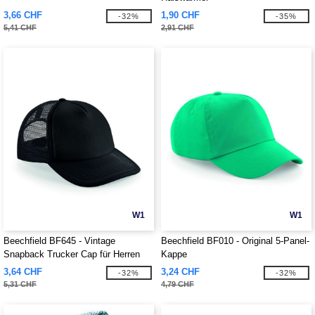
3,66 CHF
1,90 CHF
-32%
-35%
5,41 CHF
2,91 CHF
W1
W1
Beechfield BF645 - Vintage
Beechfield BF010 - Original 5-Panel-
Snapback Trucker Cap für Herren
Kappe
3,64 CHF
3,24 CHF
-32%
-32%
5,31 CHF
4,79 CHF