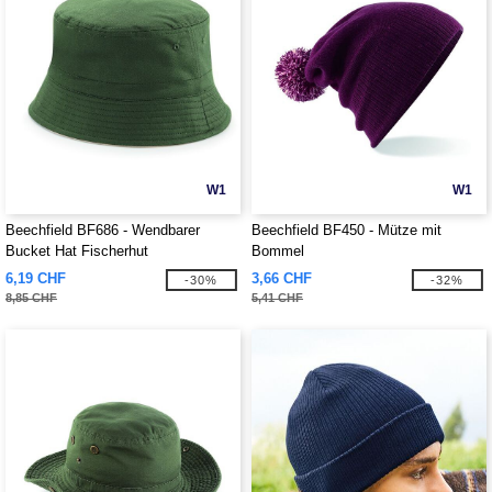
W1
W1
Beechfield BF686 - Wendbarer
Beechfield BF450 - Mütze mit
Bucket Hat Fischerhut
Bommel
6,19 CHF
3,66 CHF
-30%
-32%
8,85 CHF
5,41 CHF