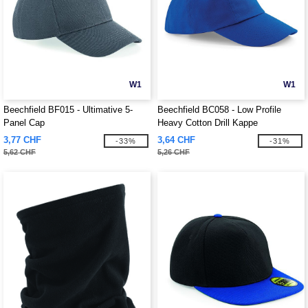
W1
W1
Beechfield BF015 - Ultimative 5-
Beechfield BC058 - Low Profile
Panel Cap
Heavy Cotton Drill Kappe
3,77 CHF
3,64 CHF
-33%
-31%
5,62 CHF
5,26 CHF