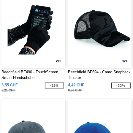
W1
W1
Beechfield BF490 - TouchScreen
Beechfield BF694 - Camo Snapback
Smart-Handschuhe
Trucker
3,55 CHF
4,42 CHF
-32%
-33%
5,21 CHF
6,56 CHF