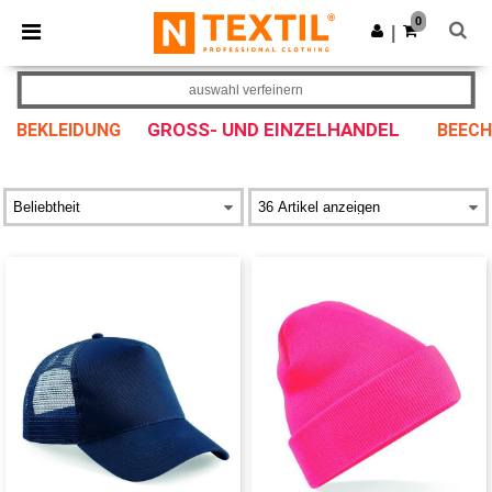
×
Ntextil App
0
App holen
|
Bessere Preise in der App!
auswahl verfeinern
GROSS- UND EINZELHANDEL
BEKLEIDUNG
BEECH