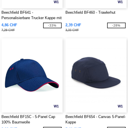
W1
W1
Beechfield BF641 -
Beechfield BF460 - Trawlerhut
Personalisierbare Trucker Kappe mit
abnehmbarem Patch
4,86 CHF
2,39 CHF
-33%
-28%
7,29 CHF
3,33 CHF
W1
W1
Beechfield BF15C - 5-Panel Cap
Beechfield BF654 - Canvas 5-Panel-
100% Baumwolle
Kappe