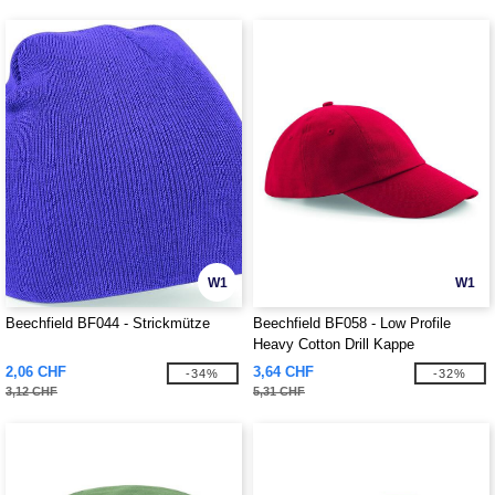
W1
W1
Beechfield BF044 - Strickmütze
Beechfield BF058 - Low Profile
Heavy Cotton Drill Kappe
2,06 CHF
3,64 CHF
-34%
-32%
3,12 CHF
5,31 CHF