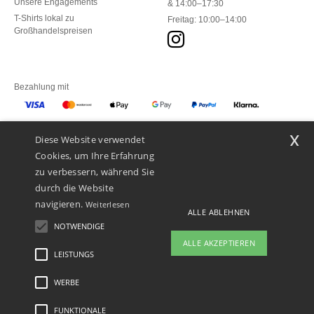
Unsere Engagements
& 14:00–17:30
T-Shirts lokal zu
Freitag: 10:00–14:00
Großhandelspreisen
Bezahlung mit
x
Diese Website verwendet
Unsere Paketzusteller
Cookies, um Ihre Erfahrung
zu verbessern, während Sie
durch die Website
navigieren.
Weiterlesen
ALLE ABLEHNEN
NOTWENDIGE
ALLE AKZEPTIEREN
LEISTUNGS
WERBE
Rechtliche Hinweise
-
Datenschutzbestimmungen
-
Bedingungen und Konditionen
-
General Contract Conditions
-
Cookie-Richtlinie
-
Site Map
Copyright 2026 ntextil.ch
- Alle Rechte vorbehalten
FUNKTIONALE