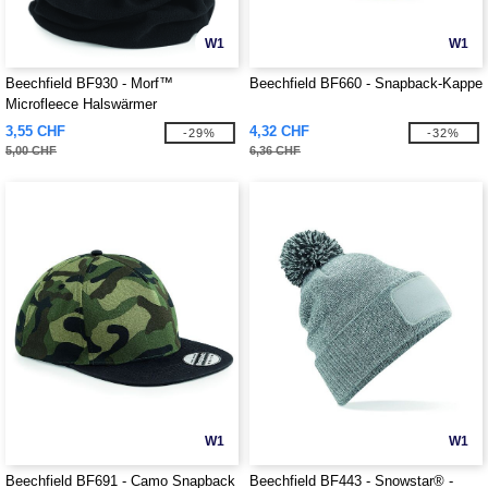
W1
W1
Beechfield BF930 - Morf™
Beechfield BF660 - Snapback-Kappe
Microfleece Halswärmer
3,55 CHF
4,32 CHF
-29%
-32%
5,00 CHF
6,36 CHF
W1
W1
Beechfield BF691 - Camo Snapback
Beechfield BF443 - Snowstar® -