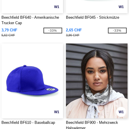
W1
W1
Beechfield BF640 - Amerikanische
Beechfield BF045 - Strickmütze
Trucker Cap
3,79 CHF
2,65 CHF
-33%
-33%
5,62 CHF
3,96 CHF
W1
W1
Beechfield BF610 - Baseballcap
Beechfield BF900 - Mehrzweck
Halswärmer