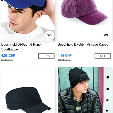
W1
W1
Beechfield BF020 - 6-Panel
Beechfield BF655 - Vintage Kappe
Sportkappe
4,58 CHF
4,86 CHF
-31%
-51%
6,66 CHF
10,00 CHF