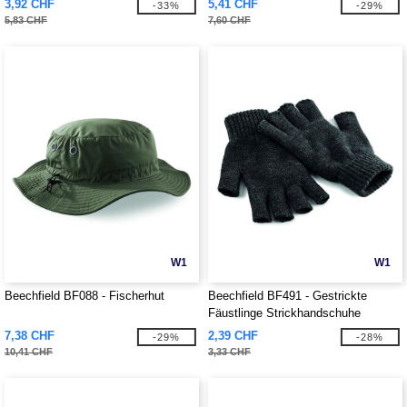
3,92 CHF
5,41 CHF
-33%
-29%
5,83 CHF
7,60 CHF
W1
W1
Beechfield BF088 - Fischerhut
Beechfield BF491 - Gestrickte
Fäustlinge Strickhandschuhe
7,38 CHF
2,39 CHF
-29%
-28%
10,41 CHF
3,33 CHF