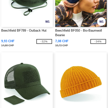
W1
W1
Beechfield BF789 - Outback Hut
Beechfield BF050 - Bio-Baumwoll
Beanie
9,93 CHF
7,08 CHF
-32%
-34%
14,58 CHF
10,72 CHF