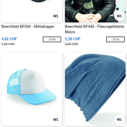
W1
W1
Beechfield BF034 - Militärkappe
Beechfield BF445 - Fleecegefütterte
Mütze
4,82 CHF
3,38 CHF
-33%
-32%
7,18 CHF
5,00 CHF
W1
W1