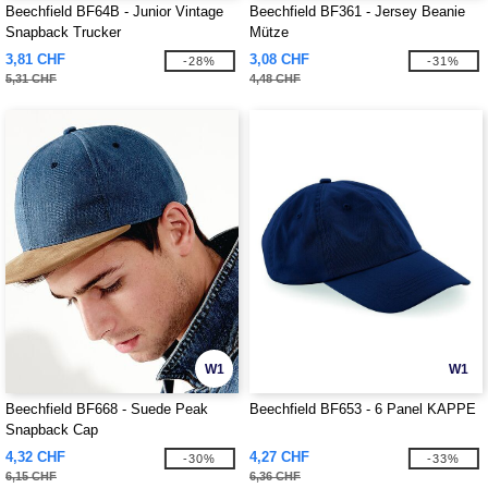
Beechfield BF64B - Junior Vintage
Beechfield BF361 - Jersey Beanie
Snapback Trucker
Mütze
3,81 CHF
3,08 CHF
-28%
-31%
5,31 CHF
4,48 CHF
W1
W1
Beechfield BF668 - Suede Peak
Beechfield BF653 - 6 Panel KAPPE
Snapback Cap
4,32 CHF
4,27 CHF
-30%
-33%
6,15 CHF
6,36 CHF