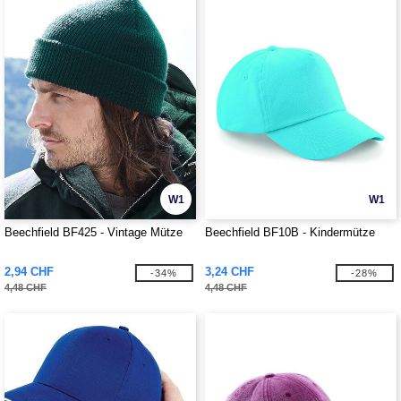
W1
W1
Beechfield BF425 - Vintage Mütze
Beechfield BF10B - Kindermütze
2,94 CHF
3,24 CHF
-34%
-28%
4,48 CHF
4,48 CHF