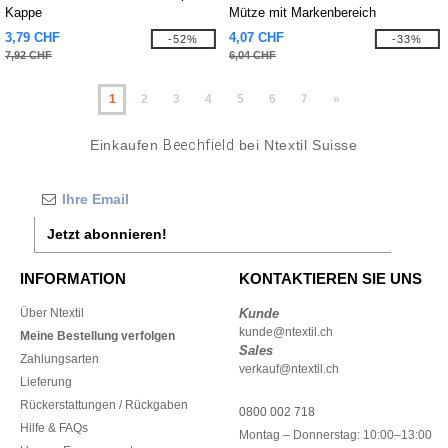
Kappe
Mütze mit Markenbereich
3,79 CHF
4,07 CHF
-52%
-33%
7,92 CHF
6,04 CHF
1
2
3
4
5
6
7
»
Einkaufen
Beechfield
bei Ntextil Suisse
Jetzt abonnieren!
INFORMATION
KONTAKTIEREN SIE UNS
Über Ntextil
Kunde
kunde@ntextil.ch
Meine Bestellung verfolgen
Sales
Zahlungsarten
verkauf@ntextil.ch
Lieferung
Rückerstattungen / Rückgaben
0800 002 718
Hilfe & FAQs
Montag – Donnerstag: 10:00–13:00