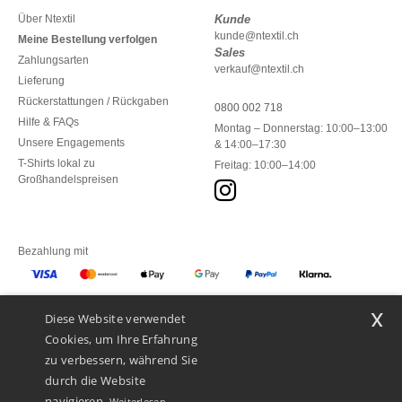
Über Ntextil
Kunde
kunde@ntextil.ch
Meine Bestellung verfolgen
Sales
Zahlungsarten
verkauf@ntextil.ch
Lieferung
Rückerstattungen / Rückgaben
0800 002 718
Hilfe & FAQs
Montag – Donnerstag: 10:00–13:00
Unsere Engagements
& 14:00–17:30
T-Shirts lokal zu
Freitag: 10:00–14:00
Großhandelspreisen
Bezahlung mit
x
Diese Website verwendet
Unsere Paketzusteller
Cookies, um Ihre Erfahrung
zu verbessern, während Sie
durch die Website
navigieren.
Weiterlesen