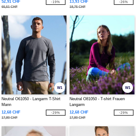
52,91 CHF
13,93 CHF
-19%
-26%
65,51 CHF
18,75 CHF
W1
W1
Neutral O61050 - Langarm T-Shirt
Neutral O81050 - T-shirt Frauen
Mann
Langarm
12,68 CHF
12,68 CHF
-29%
-29%
17,80 CHF
17,80 CHF