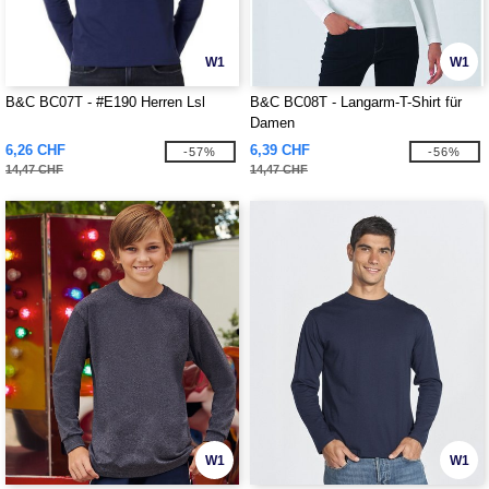
W1
W1
B&C BC07T - #E190 Herren Lsl
B&C BC08T - Langarm-T-Shirt für
Damen
6,26 CHF
6,39 CHF
-57%
-56%
14,47 CHF
14,47 CHF
W1
W1