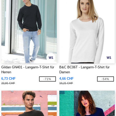
W1
W1
Gildan GN401 - Langarm-T-Shirt für
B&C BC06T - Langarm-T-Shirt für
Herren
Damen
6,73 CHF
4,66 CHF
-71%
-54%
22,91 CHF
10,21 CHF