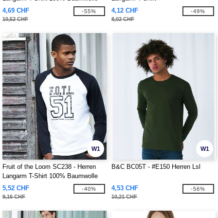
4,69 CHF
4,12 CHF
-55%
-49%
10,52 CHF
8,02 CHF
W1
W1
Fruit of the Loom SC238 - Herren
B&C BC05T - #E150 Herren Lsl
Langarm T-Shirt 100% Baumwolle
5,52 CHF
4,53 CHF
-40%
-56%
9,16 CHF
10,21 CHF