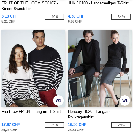
FRUIT OF THE LOOM SC6107 -
JHK JK160 - Langärmeliges T-Shirt
Kinder Sweatshirt
3,13 CHF
4,38 CHF
-40%
-34%
5,21 CHF
6,66 CHF
W1
W1
Front row FR134 - Langarm-T-Shirt
Henbury H020 - Langarm
Rollkragenshirt
17,97 CHF
16,50 CHF
-39%
-29%
29,26 CHF
23,38 CHF