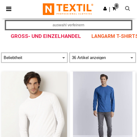
×
Ntextil App
0
App holen
|
Bessere Preise in der App!
auswahl verfeinern
GROSS- UND EINZELHANDEL
LANGARM T-SHIRT