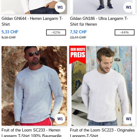
W1
W1
Gildan GN644 - Herren Langarm T-
Gildan GN186 - Ultra Langarm T-
Shirt
Shirt für Herren
5,33 CHF
7,52 CHF
-42%
-44%
9,16 CHF
13,44 CHF
W1
W1
Fruit of the Loom SC233 - Herren
Fruit of the Loom SC223 - Originales
Langarm T-Shirt 100% Baumwolle
Langarm-T-Shirt