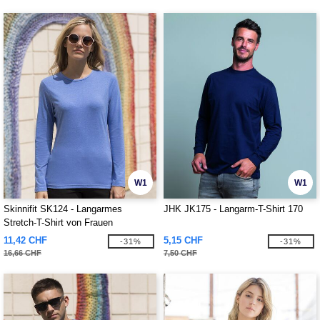
W1
W1
Skinnifit SK124 - Langarmes
JHK JK175 - Langarm-T-Shirt 170
Stretch-T-Shirt von Frauen
11,42 CHF
5,15 CHF
-31%
-31%
16,66 CHF
7,50 CHF