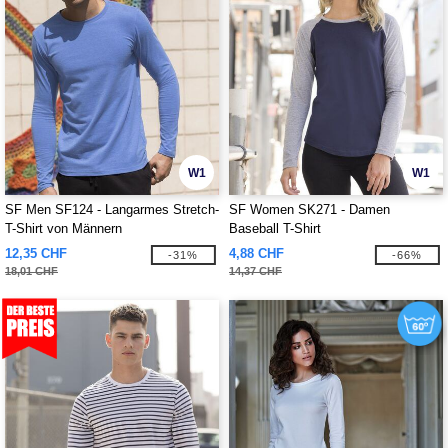
W1
W1
SF Men SF124 - Langarmes Stretch-
SF Women SK271 - Damen
T-Shirt von Männern
Baseball T-Shirt
12,35 CHF
4,88 CHF
-31%
-66%
18,01 CHF
14,37 CHF