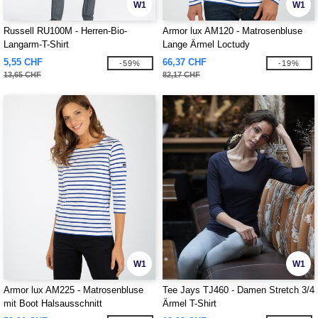
W1
W1
Russell RU100M - Herren-Bio-
Armor lux AM120 - Matrosenbluse
Langarm-T-Shirt
Lange Ärmel Loctudy
5,55 CHF
66,37 CHF
-59%
-19%
13,65 CHF
82,17 CHF
W1
W1
Armor lux AM225 - Matrosenbluse
Tee Jays TJ460 - Damen Stretch 3/4
mit Boot Halsausschnitt
Ärmel T-Shirt