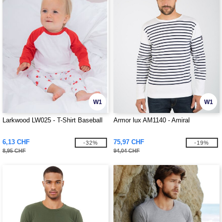
W1
W1
Larkwood LW025 - T-Shirt Baseball
Armor lux AM1140 - Amiral
6,13 CHF
75,97 CHF
-32%
-19%
8,95 CHF
94,04 CHF