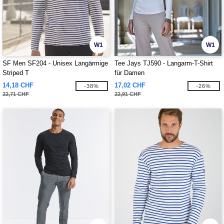
W1
W1
SF Men SF204 - Unisex Langärmige
Tee Jays TJ590 - Langarm-T-Shirt
Striped T
für Damen
14,18 CHF
17,02 CHF
-38%
-26%
22,71 CHF
22,91 CHF