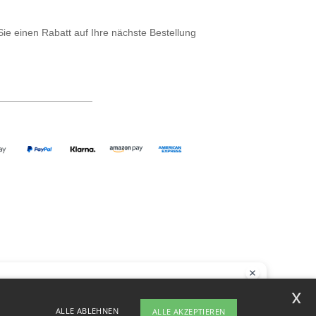
Sie einen Rabatt auf Ihre nächste Bestellung
llo
x
ie Fragen oder Bedenken haben, können Sie uns jederzeit kontaktieren.
ALLE ABLEHNEN
ALLE AKZEPTIEREN
Chatbot ist hier, um Ihnen zu helfen.