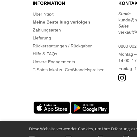
INFORMATION
KONTAK
Über Ntextil
Kunde
kunde@nt
Meine Bestellung verfolgen
Sales
Zahlungsarten
verkauf@n
Lieferung
Rückerstattungen / Rückgaben
0800 002
Hilfe & FAQs
Montag –
14:00–17
Unsere Engagements
Freitag: 
T-Shirts lokal zu Großhandelspreisen
Diese Website verwendet Cookies, um Ihre Erfahrung zu 