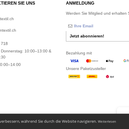
TIEREN SIE UNS
ANMELDUNG
Werden Sie Mitglied und erhalten 
extil.ch
textil.ch
Jetzt abonnieren!
 718
 Donnerstag: 10:00–13:00 &
Bezahlung mit
:30
10:00–14:00
Unsere Paketzusteller
👋
Ha
verbessern, während Sie durch die Website navigieren.
Weiterlesen
Wenn S
Unser 