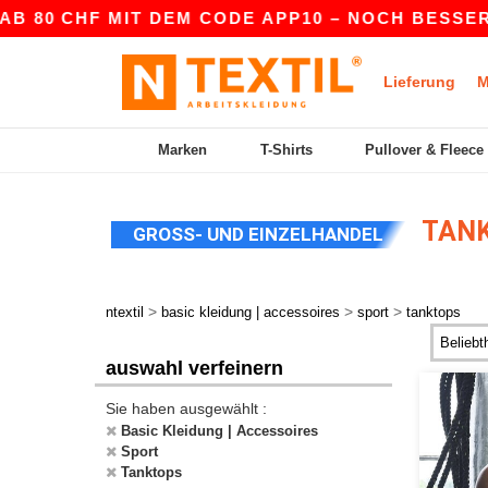
B 80 CHF MIT DEM CODE APP10 – NOCH BESSERE 
Lieferung
M
Marken
T-Shirts
Pullover & Fleece
TANK
GROSS- UND EINZELHANDEL
>
>
>
ntextil
basic kleidung | accessoires
sport
tanktops
auswahl verfeinern
Sie haben ausgewählt :
Basic Kleidung | Accessoires
Sport
Tanktops