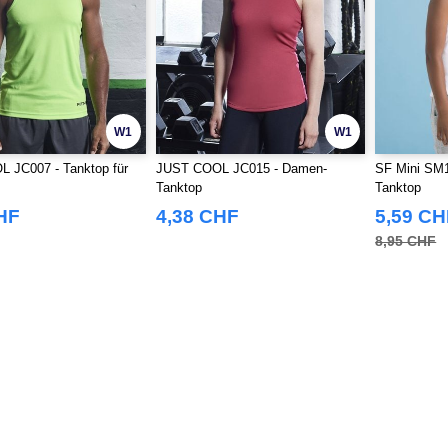
W1
W1
 JC007 - Tanktop für
JUST COOL JC015 - Damen-
SF Mini SM1
Tanktop
Tanktop
HF
4,38 CHF
5,59 CH
8,95 CHF