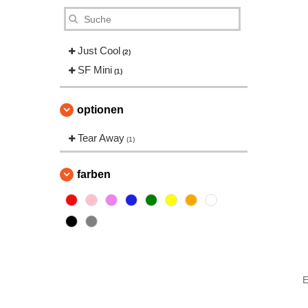
Just Cool
(2)
SF Mini
(1)
optionen
Tear Away
(1)
farben
E