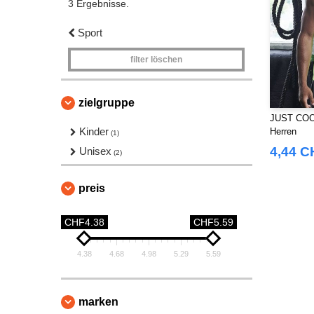
3 Ergebnisse.
Sport
filter löschen
zielgruppe
JUST COOL
Kinder
Herren
(1)
4,44 C
Unisex
(2)
preis
CHF4.38
CHF5.59
4.38
4.68
4.98
5.29
5.59
marken