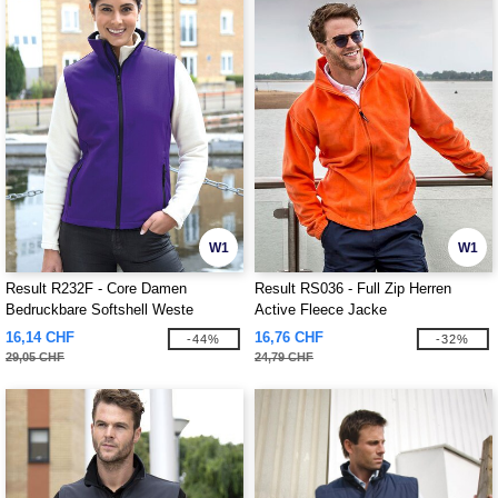
W1
W1
Result R232F - Core Damen
Result RS036 - Full Zip Herren
Bedruckbare Softshell Weste
Active Fleece Jacke
16,14 CHF
16,76 CHF
-44%
-32%
29,05 CHF
24,79 CHF