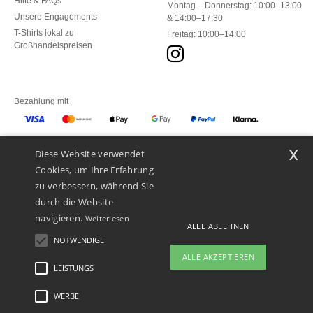
Hilfe & FAQs
Montag – Donnerstag: 10:00–13:00
Unsere Engagements
& 14:00–17:30
T-Shirts lokal zu
Freitag: 10:00–14:00
Großhandelspreisen
Bezahlung mit
x
Diese Website verwendet
Unsere Paketzusteller
Cookies, um Ihre Erfahrung
zu verbessern, während Sie
durch die Website
navigieren.
Weiterlesen
ALLE ABLEHNEN
NOTWENDIGE
ALLE AKZEPTIEREN
LEISTUNGS
👋
Hallo
Wenn Sie Fragen oder Bedenken
WERBE
Rechtliche Hinweise
-
Datenschutzbestimmungen
-
Bedingungen und Konditionen
-
haben, können Sie uns jederzeit
General Contract Conditions
-
Cookie-Richtlinie
-
Site Map
Copyright 2026 ntextil.ch