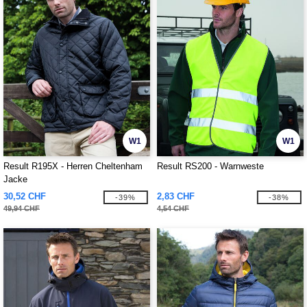
W1
W1
Result R195X - Herren Cheltenham
Result RS200 - Warnweste
Jacke
30,52 CHF
2,83 CHF
-39%
-38%
49,94 CHF
4,54 CHF