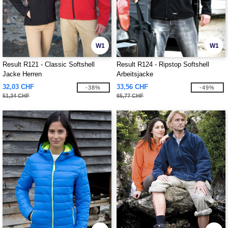
W1
W1
Result R121 - Classic Softshell
Result R124 - Ripstop Softshell
Jacke Herren
Arbeitsjacke
32,03 CHF
33,56 CHF
-38%
-49%
51,34 CHF
65,77 CHF