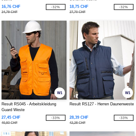
16,76 CHF
18,75 CHF
-32%
-32%
24,79 CHF
27,70 CHF
W1
W1
Result RS045 - Arbeitskleidung
Result RS127 - Herren Daunenweste
Guard Weste
27,45 CHF
28,39 CHF
-33%
-33%
40,93 CHF
42,28 CHF