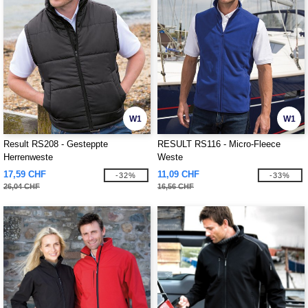
W1
W1
Result RS208 - Gesteppte
RESULT RS116 - Micro-Fleece
Herrenweste
Weste
17,59 CHF
11,09 CHF
-32%
-33%
26,04 CHF
16,56 CHF