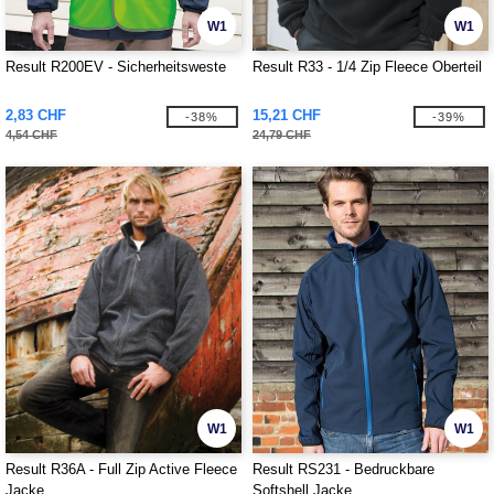
W1
W1
Result R200EV - Sicherheitsweste
Result R33 - 1/4 Zip Fleece Oberteil
2,83 CHF
15,21 CHF
-38%
-39%
4,54 CHF
24,79 CHF
W1
W1
Result R36A - Full Zip Active Fleece
Result RS231 - Bedruckbare
Jacke
Softshell Jacke