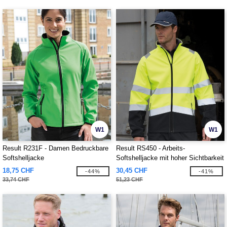
W1
W1
Result R231F - Damen Bedruckbare
Result RS450 - Arbeits-
Softshelljacke
Softshelljacke mit hoher Sichtbarkeit
18,75 CHF
30,45 CHF
-44%
-41%
33,74 CHF
51,23 CHF