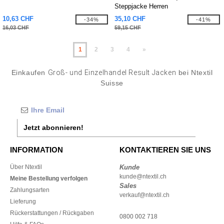
Steppjacke Herren
10,63 CHF
35,10 CHF
-34%
-41%
16,03 CHF
59,15 CHF
1
2
3
4
»
Einkaufen
Groß- und Einzelhandel Result Jacken
bei Ntextil
Suisse
Jetzt abonnieren!
INFORMATION
KONTAKTIEREN SIE UNS
Über Ntextil
Kunde
kunde@ntextil.ch
Meine Bestellung verfolgen
Sales
Zahlungsarten
verkauf@ntextil.ch
Lieferung
Rückerstattungen / Rückgaben
0800 002 718