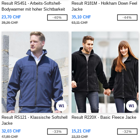
Result RS451 - Arbeits-Softshell-
Result R181M - Holkham Down Feel
Bodywarmer mit hoher Sichtbarkeit
Jacke
23,70 CHF
35,10 CHF
-40%
-44%
39,26 CHF
63,11 CHF
W1
W1
Result RS121 - Klassische Softshell
Result R220X - Basic Fleece Jacke
Jacke
32,03 CHF
15,21 CHF
-33%
-32%
47,80 CHF
22,33 CHF