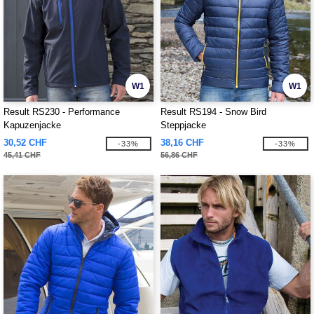
W1
W1
Result RS230 - Performance
Result RS194 - Snow Bird
Kapuzenjacke
Steppjacke
30,52 CHF
38,16 CHF
-33%
-33%
45,41 CHF
56,86 CHF