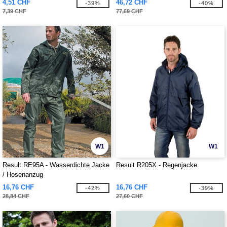
4,51 CHF
46,72 CHF
-39%
-40%
7,39 CHF
77,69 CHF
W1
W1
Result RE95A - Wasserdichte Jacke
Result R205X - Regenjacke
/ Hosenanzug
16,76 CHF
16,76 CHF
-42%
-39%
28,84 CHF
27,60 CHF