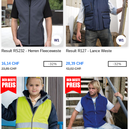
W1
W1
Result RS232 - Herren Fleeceweste
Result R127 - Lance Weste
16,14 CHF
28,39 CHF
-32%
-32%
23,85 CHF
42,02 CHF