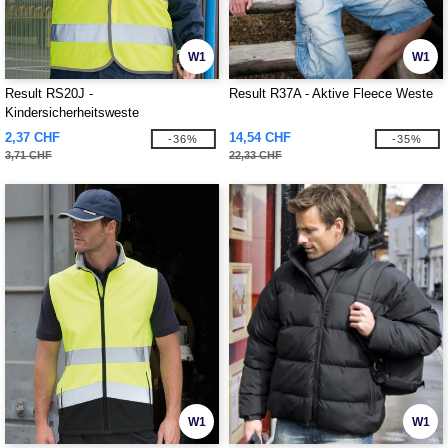
W1
W1
Result RS20J -
Result R37A - Aktive Fleece Weste
Kindersicherheitsweste
2,37 CHF
14,54 CHF
-36%
-35%
3,71 CHF
22,33 CHF
W1
W1