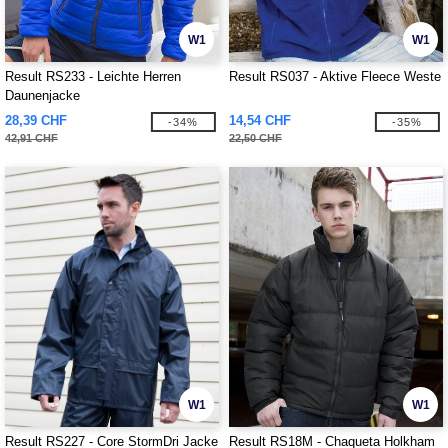
W1
W1
Result RS233 - Leichte Herren
Result RS037 - Aktive Fleece Weste
Daunenjacke
28,39 CHF
14,54 CHF
-34%
-35%
42,91 CHF
22,50 CHF
W1
W1
Result RS227 - Core StormDri Jacke
Result RS18M - Chaqueta Holkham