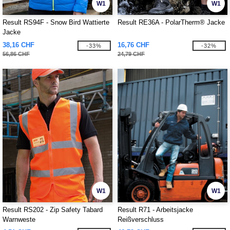
W1
W1
Result RS94F - Snow Bird Wattierte
Result RE36A - PolarTherm® Jacke
Jacke
38,16 CHF
16,76 CHF
-33%
-32%
56,86 CHF
24,79 CHF
W1
W1
Result RS202 - Zip Safety Tabard
Result R71 - Arbeitsjacke
Warnweste
Reißverschluss