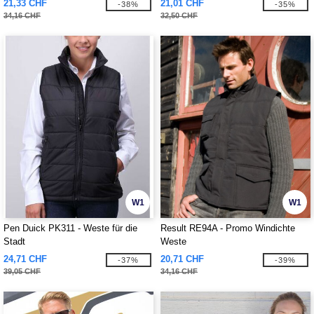
21,33 CHF
21,01 CHF
-38%
-35%
34,16 CHF
32,50 CHF
W1
W1
Pen Duick PK311 - Weste für die
Result RE94A - Promo Windichte
Stadt
Weste
24,71 CHF
20,71 CHF
-37%
-39%
39,05 CHF
34,16 CHF