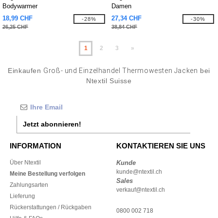
Bodywarmer
Damen
18,99 CHF
27,34 CHF
-28%
-30%
26,25 CHF
38,84 CHF
1
2
3
»
Einkaufen
Groß- und Einzelhandel Thermowesten Jacken
bei
Ntextil Suisse
Jetzt abonnieren!
INFORMATION
KONTAKTIEREN SIE UNS
Über Ntextil
Kunde
kunde@ntextil.ch
Meine Bestellung verfolgen
Sales
Zahlungsarten
verkauf@ntextil.ch
Lieferung
Rückerstattungen / Rückgaben
0800 002 718