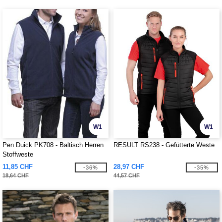
W1
W1
Pen Duick PK708 - Baltisch Herren
RESULT RS238 - Gefütterte Weste
Stoffweste
11,85 CHF
28,97 CHF
-36%
-35%
18,64 CHF
44,57 CHF