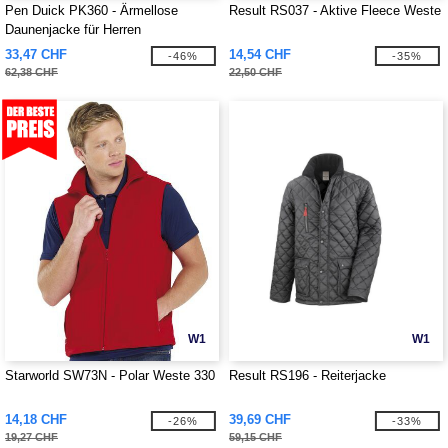
Pen Duick PK360 - Ärmellose
Result RS037 - Aktive Fleece Weste
Daunenjacke für Herren
33,47 CHF
14,54 CHF
-46%
-35%
62,38 CHF
22,50 CHF
W1
W1
Starworld SW73N - Polar Weste 330
Result RS196 - Reiterjacke
14,18 CHF
39,69 CHF
-26%
-33%
19,27 CHF
59,15 CHF