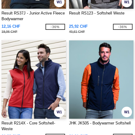
W1
W1
Result RS37J - Junior Active Fleece
Result RS123 - Softshell Weste
Bodywarmer
12,16 CHF
25,92 CHF
-36%
-36%
19,06 CHF
40,61 CHF
W1
W1
Result R214X - Core Softshell-
JHK JK505 - Bodywarmer Softshell
Weste