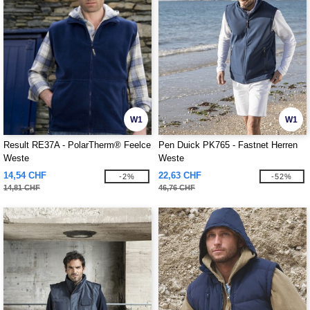
W1
W1
Result RE37A - PolarTherm® Feelce
Pen Duick PK765 - Fastnet Herren
Weste
Weste
14,54 CHF
22,63 CHF
-2%
-52%
14,81 CHF
46,76 CHF