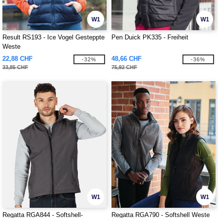
W1
W1
Result RS193 - Ice Vogel Gesteppte
Pen Duick PK335 - Freiheit
Weste
22,88 CHF
48,66 CHF
-32%
-36%
33,85 CHF
75,92 CHF
W1
W1
Regatta RGA844 - Softshell-
Regatta RGA790 - Softshell Weste