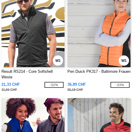
W1
W1
Result RS214 - Core Softshell
Pen Duick PK317 - Baltimore Frauen
Weste
21,33 CHF
36,89 CHF
-32%
-33%
31,56 CHF
55,19 CHF