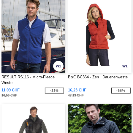
W1
W1
RESULT RS116 - Micro-Fleece
B&C BC364 - Zen+ Dauenenweste
Weste
11,09 CHF
16,23 CHF
-33%
-66%
16,56 CHF
47,13 CHF