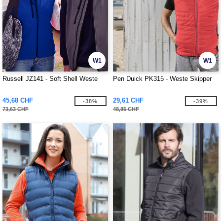
W1
W1
Russell JZ141 - Soft Shell Weste
Pen Duick PK315 - Weste Skipper
45,68 CHF
29,61 CHF
-38%
-39%
73,63 CHF
48,85 CHF