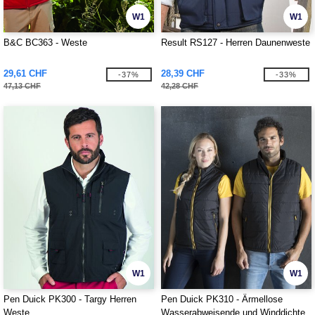
W1
W1
B&C BC363 - Weste
Result RS127 - Herren Daunenweste
29,61 CHF
28,39 CHF
-37%
-33%
47,13 CHF
42,28 CHF
W1
W1
Pen Duick PK300 - Targy Herren
Pen Duick PK310 - Ärmellose
Weste
Wasserabweisende und Winddichte