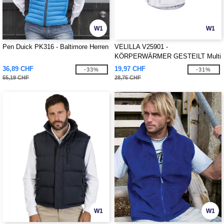
W1
W1
Pen Duick PK316 - Baltimore Herren
VELILLA V25901 -
KÖRPERWÄRMER GESTEILT Multi
Taschen
36,89 CHF
19,97 CHF
-33%
-31%
55,19 CHF
28,75 CHF
W1
W1