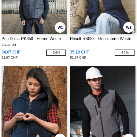
W1
W1
Pen Duick PK350 - Herren Weste
Result RS088 - Gepolsterte Weste
Evasion
34,07 CHF
35,10 CHF
-34%
-32%
51,97 CHF
51,97 CHF