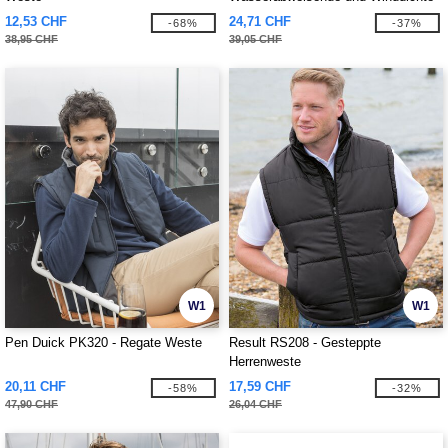
Daunenjacke für Herren
12,53 CHF
24,71 CHF
-68%
-37%
38,95 CHF
39,05 CHF
W1
W1
Pen Duick PK320 - Regate Weste
Result RS208 - Gesteppte
Herrenweste
20,11 CHF
17,59 CHF
-58%
-32%
47,90 CHF
26,04 CHF