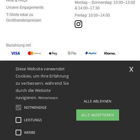
Hilfe & FAQs
Montag – Donnerstag: 10:00–13:00
Unsere Engagements
& 14:00–17:30
T-Shirts lokal zu
Freitag: 10:00–14:00
Großhandelspreisen
Bezahlung mit
x
Diese Website verwendet
Unsere Paketzusteller
Cookies, um Ihre Erfahrung
zu verbessern, während Sie
durch die Website
navigieren.
Weiterlesen
ALLE ABLEHNEN
NOTWENDIGE
ALLE AKZEPTIEREN
LEISTUNGS
👋
Hallo
Wenn Sie Fragen oder Bedenken
WERBE
Rechtliche Hinweise
-
Datenschutzbestimmungen
-
Bedingungen und Konditionen
-
haben, können Sie uns jederzeit
General Contract Conditions
-
Cookie-Richtlinie
-
Site Map
Copyright 2026 ntextil.ch