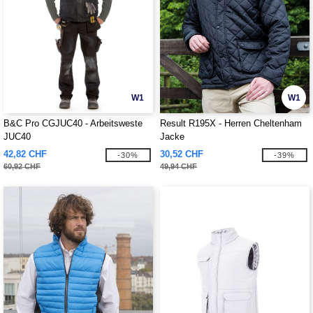
W1
W1
B&C Pro CGJUC40 - Arbeitsweste
Result R195X - Herren Cheltenham
JUC40
Jacke
42,82 CHF
30,52 CHF
-30%
-39%
60,92 CHF
49,94 CHF