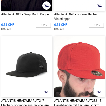
W1
W1
Atlantis AT013 - Snap Back Kappe
Atlantis AT090 - 5 Panel flache
Visierkappe
6,31 CHF
6,31 CHF
-30%
-30%
8,95 CHF
8,95 CHF
W1
W1
ATLANTIS HEADWEAR AT247 -
ATLANTIS HEADWEAR AT262 - 5-
Flache Visorkappe aus recyceltem
Panel-Kappe mit flachem Schirm