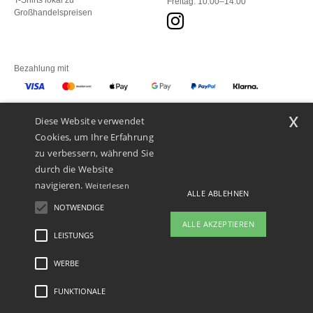
T-Shirts lokal zu
Freitag: 10:00–14:00
Großhandelspreisen
Bezahlung mit
x
Diese Website verwendet
Unsere Paketzusteller
Cookies, um Ihre Erfahrung
zu verbessern, während Sie
durch die Website
navigieren.
Weiterlesen
ALLE ABLEHNEN
NOTWENDIGE
ALLE AKZEPTIEREN
LEISTUNGS
WERBE
Rechtliche Hinweise
-
Datenschutzbestimmungen
-
Bedingungen und Konditionen
-
General Contract Conditions
-
Cookie-Richtlinie
-
Site Map
Copyright 2026 ntextil.ch
- Alle Rechte vorbehalten
FUNKTIONALE