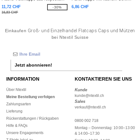
Polyester
11,72 CHF
6,86 CHF
-30%
16,83 CHF
Einkaufen
Groß- und Einzelhandel Flatcaps Caps und Mützen
bei Ntextil Suisse
Jetzt abonnieren!
INFORMATION
KONTAKTIEREN SIE UNS
Über Ntextil
Kunde
kunde@ntextil.ch
Meine Bestellung verfolgen
Sales
Zahlungsarten
verkauf@ntextil.ch
Lieferung
Rückerstattungen / Rückgaben
0800 002 718
Hilfe & FAQs
Montag – Donnerstag: 10:00–13:00
Unsere Engagements
& 14:00–17:30