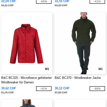
22,04 CHF
31,55 CHF
-65%
-41%
62,11 CHF
53,32 CHF
W1
W1
B&C BC325 - Microfleece gefütterter
B&C BC370 - Windbreaker Jacke
Windbreaker für Damen
30,62 CHF
30,12 CHF
-41%
-66%
51,76 CHF
87,55 CHF