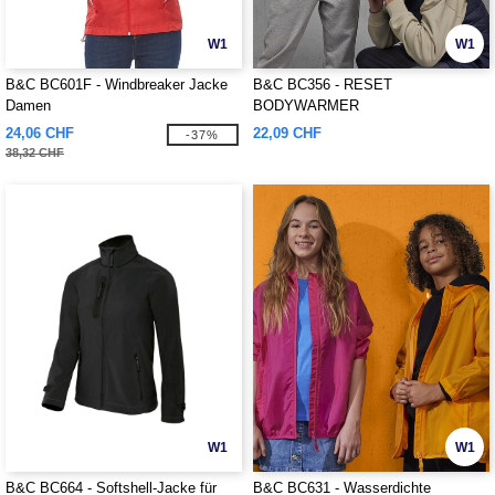
W1
W1
B&C BC601F - Windbreaker Jacke
B&C BC356 - RESET
Damen
BODYWARMER
24,06 CHF
22,09 CHF
-37%
38,32 CHF
W1
W1
B&C BC664 - Softshell-Jacke für
B&C BC631 - Wasserdichte