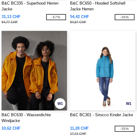
B&C BC335 - Superhood Herren
B&C BC650 - Hooded Softshell
Jacke
Jacke Herren
31,13 CHF
54,42 CHF
-67%
-36%
94,77 CHF
84,57 CHF
W1
W1
B&C BC630 - Wasserdichte
B&C BC301 - Sirocco Kinder Jacke
Windjacke
10,62 CHF
11,28 CHF
-35%
17,41 CHF