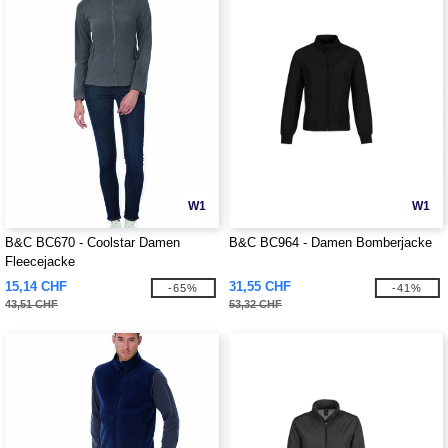
W1
W1
B&C BC670 - Coolstar Damen
B&C BC964 - Damen Bomberjacke
Fleecejacke
15,14 CHF
31,55 CHF
-65%
-41%
43,51 CHF
53,32 CHF