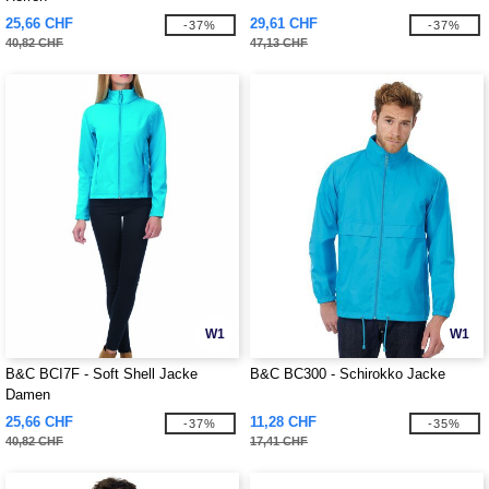
25,66 CHF
29,61 CHF
-37%
-37%
40,82 CHF
47,13 CHF
W1
W1
B&C BCI7F - Soft Shell Jacke
B&C BC300 - Schirokko Jacke
Damen
25,66 CHF
11,28 CHF
-37%
-35%
40,82 CHF
17,41 CHF