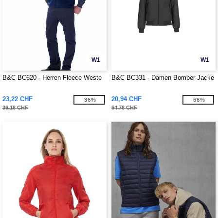
W1
W1
B&C BC620 - Herren Fleece Weste
B&C BC331 - Damen Bomber-Jacke
23,22 CHF
20,94 CHF
-36%
-68%
36,18 CHF
64,78 CHF