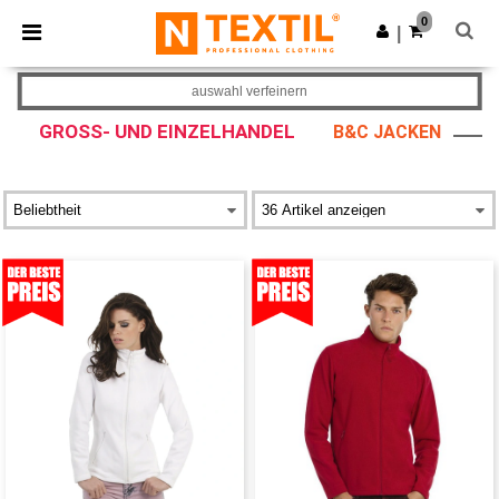
×
Ntextil App
0
App holen
|
Bessere Preise in der App!
auswahl verfeinern
GROSS- UND EINZELHANDEL
B&C JACKEN