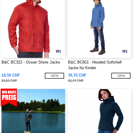
W1
W1
B&C BC322 - Ocean Shore Jacke
B&C BC651 - Hooded Softshell
Jacke für Kinder
18,59 CHF
39,70 CHF
-65%
-36%
53,53 CHF
62,44 CHF