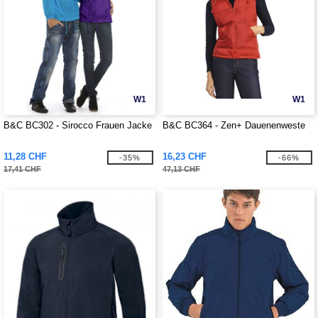
W1
W1
B&C BC302 - Sirocco Frauen Jacke
B&C BC364 - Zen+ Dauenenweste
11,28 CHF
16,23 CHF
-35%
-66%
17,41 CHF
47,13 CHF