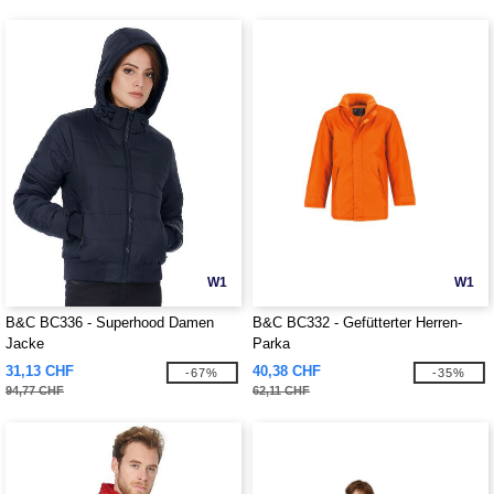
W1
W1
B&C BC336 - Superhood Damen
B&C BC332 - Gefütterter Herren-
Jacke
Parka
31,13 CHF
40,38 CHF
-67%
-35%
94,77 CHF
62,11 CHF