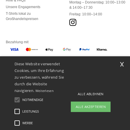
Hilfe & FAQs
Montag – Donnerstag: 10:00–13:00
Unsere Engagements
& 14:00–17:30
T-Shirts lokal zu
Freitag: 10:00–14:00
Großhandelspreisen
Bezahlung mit
x
Diese Website verwendet
Unsere Paketzusteller
Cookies, um Ihre Erfahrung
zu verbessern, während Sie
durch die Website
navigieren.
Weiterlesen
ALLE ABLEHNEN
NOTWENDIGE
ALLE AKZEPTIEREN
LEISTUNGS
WERBE
Rechtliche Hinweise
-
Datenschutzbestimmungen
-
Bedingungen und Konditionen
-
General Contract Conditions
-
Cookie-Richtlinie
-
Site Map
Copyright 2026 ntextil.ch