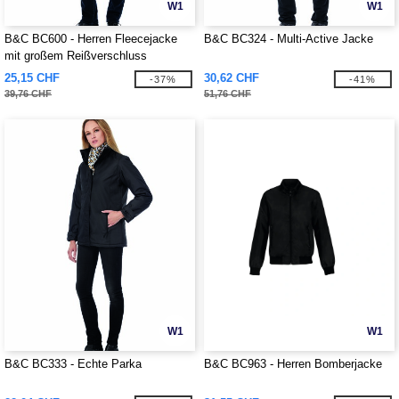
W1
W1
B&C BC600 - Herren Fleecejacke
B&C BC324 - Multi-Active Jacke
mit großem Reißverschluss
25,15 CHF
30,62 CHF
-37%
-41%
39,76 CHF
51,76 CHF
W1
W1
B&C BC333 - Echte Parka
B&C BC963 - Herren Bomberjacke