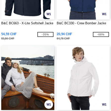
W1
W1
B&C BC663 - X-Lite Softshell Jacke
B&C BC330 - Crew Bomber Jacke
54,59 CHF
20,94 CHF
-35%
-68%
83,56 CHF
64,78 CHF
W1
W1