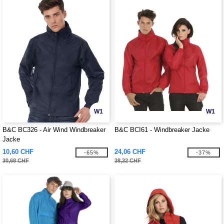
W1
W1
B&C BC326 - Air Wind Windbreaker
B&C BCI61 - Windbreaker Jacke
Jacke
10,60 CHF
24,06 CHF
-65%
-37%
30,68 CHF
38,32 CHF