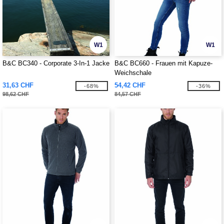
W1
W1
B&C BC340 - Corporate 3-In-1 Jacke
B&C BC660 - Frauen mit Kapuze-
Weichschale
31,63 CHF
54,42 CHF
-68%
-36%
98,62 CHF
84,57 CHF