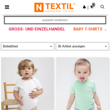
×
Ntextil App
0
App holen
|
Bessere Preise in der App!
auswahl verfeinern
GROSS- UND EINZELHANDEL
BABY T-SHIRTS