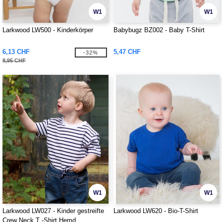
W1
W1
Larkwood LW500 - Kinderkörper
Babybugz BZ002 - Baby T-Shirt
6,13 CHF
5,47 CHF
-32%
8,95 CHF
W1
W1
Larkwood LW027 - Kinder gestreifte
Larkwood LW620 - Bio-T-Shirt
Crew Neck T -Shirt Hemd