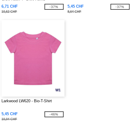
6,71 CHF
5,45 CHF
-37%
-37%
10,62 CHF
8,64 CHF
W1
Larkwood LW620 - Bio-T-Shirt
5,45 CHF
-46%
10,04 CHF