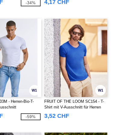
F
4,17 CHF
-34%
W1
W1
03M - Herren-Bio-T-
FRUIT OF THE LOOM SC154 - T-
Ausschnitt
Shirt mit V-Ausschnitt für Herren
F
3,52 CHF
-59%