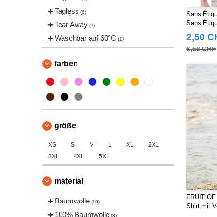
Tagless
(6)
Sans Étiqu
Sans Étiqu
Tear Away
(7)
2,50 C
Waschbar auf 60°C
(1)
6,56 CHF
farben
größe
XS
S
M
L
XL
2XL
3XL
4XL
5XL
material
FRUIT OF
Baumwolle
(10)
Shirt mit 
100% Baumwolle
(8)