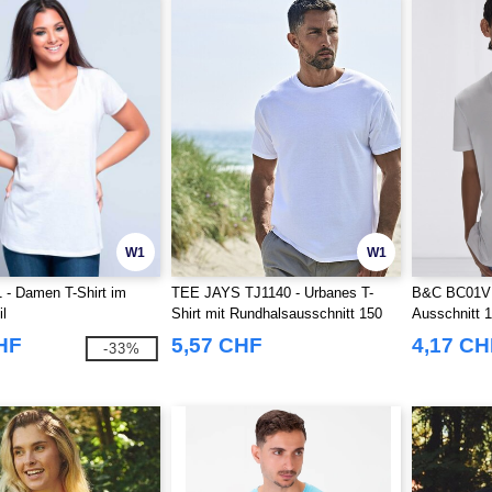
W1
W1
 - Damen T-Shirt im
TEE JAYS TJ1140 - Urbanes T-
B&C BC01V -
l
Shirt mit Rundhalsausschnitt 150
Ausschnitt 
HF
5,57 CHF
4,17 CH
-33%