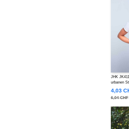
JHK JK411
urbanen Sti
4,03 C
6,04 CHF