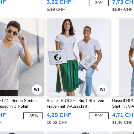
HF
3,62 CHF
7,73 CH
-30%
5,19 CHF
11,67 CHF
W1
W1
SF122 - Herren Stretch
Russell RU103F - Bio-T-Shirt von
Russell RU1
usschnitt T-Shirt
Frauen mit V-Ausschnitt
Shirt mit V-
HF
4,29 CHF
4,71 CH
-35%
-59%
F
10,52 CHF
11,46 CHF