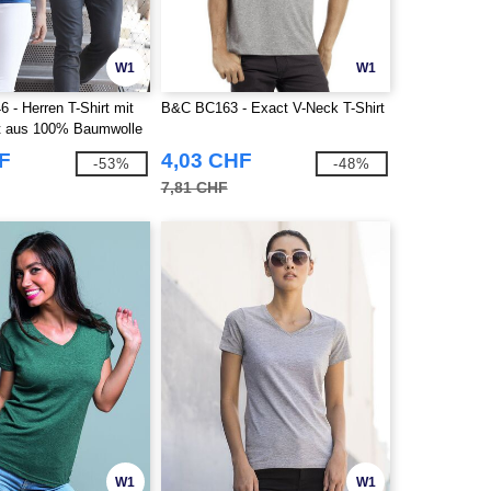
W1
W1
 - Herren T-Shirt mit
B&C BC163 - Exact V-Neck T-Shirt
t aus 100% Baumwolle
F
4,03 CHF
-53%
-48%
7,81 CHF
W1
W1