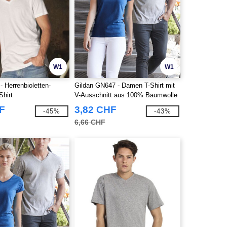
W1
W1
 Herrenbioletten-
Gildan GN647 - Damen T-Shirt mit
Shirt
V-Ausschnitt aus 100% Baumwolle
F
3,82 CHF
-45%
-43%
6,66 CHF