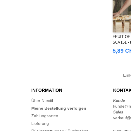
FRUIT OF
SCV151 - D
of the Loo
5,89 C
Ein
INFORMATION
KONTAK
Über Ntextil
Kunde
kunde@nt
Meine Bestellung verfolgen
Sales
Zahlungsarten
verkauf@n
Lieferung