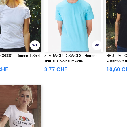
W1
W1
80001 - Damen-T-Shirt
STARWORLD SWGL3 - Herren-t-
NEUTRAL O61
shirt aus bio-baumwolle
Ausschnitt f
CHF
3,77 CHF
10,60 