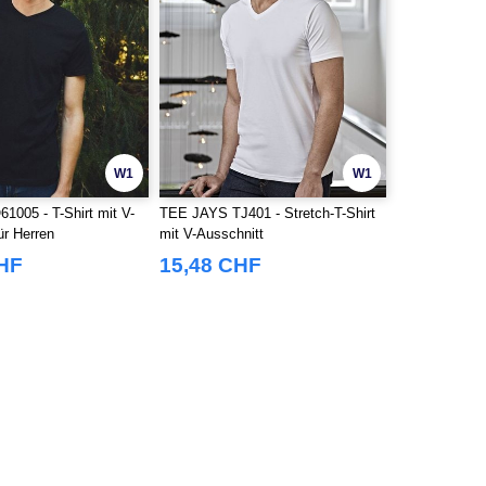
W1
W1
005 - T-Shirt mit V-
TEE JAYS TJ401 - Stretch-T-Shirt
ür Herren
mit V-Ausschnitt
CHF
15,48 CHF