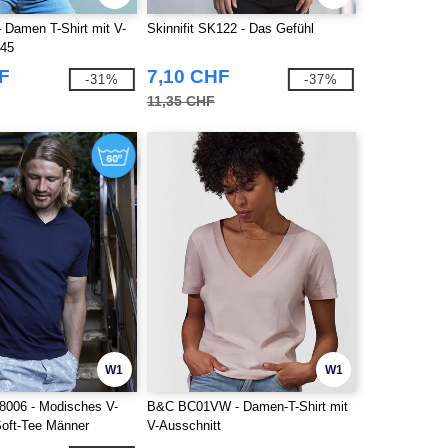
 Damen T-Shirt mit V-
Skinnifit SK122 - Das Gefühl
145
F
7,10 CHF
-31%
-37%
11,35 CHF
W1
W1
8006 - Modisches V-
B&C BC01VW - Damen-T-Shirt mit
Soft-Tee Männer
V-Ausschnitt