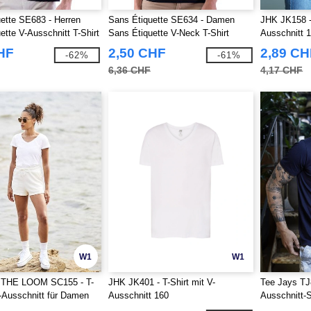
ette SE683 - Herren
Sans Étiquette SE634 - Damen
JHK JK158 -
ette V-Ausschnitt T-Shirt
Sans Étiquette V-Neck T-Shirt
Ausschnitt 
HF
2,50 CHF
2,89 CH
-62%
-61%
6,36 CHF
4,17 CHF
W1
W1
 THE LOOM SC155 - T-
JHK JK401 - T-Shirt mit V-
Tee Jays TJ
V-Ausschnitt für Damen
Ausschnitt 160
Ausschnitt-