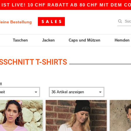
! 10 CHF RABATT AB 80 CHF MIT DEM CODE APP1
eine Bestellung
Taschen
Jacken
Caps und Mützen
Hemden
SSCHNITT T-SHIRTS
tt