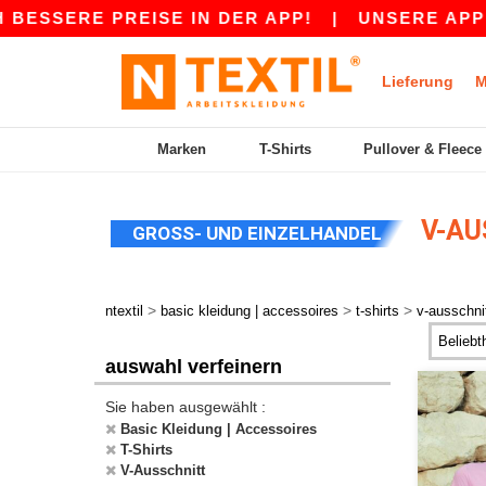
E PREISE IN DER APP!
|
UNSERE APP IST LIVE
Lieferung
M
Marken
T-Shirts
Pullover & Fleece
V-AU
GROSS- UND EINZELHANDEL
>
>
>
ntextil
basic kleidung | accessoires
t-shirts
v-ausschni
auswahl verfeinern
Sie haben ausgewählt :
Basic Kleidung | Accessoires
T-Shirts
V-Ausschnitt