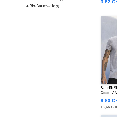
3,52 C
Bio-Baumwolle
(2)
Skinnifit 
Cotton V-A
8,80 C
13,65 CH