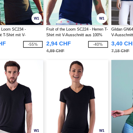
W1
W1
he Loom SC234 -
Fruit of the Loom SC224 - Herren T-
Gildan GN646
 T-Shirt mit V-
Shirt mit V-Ausschnitt aus 100%
V-Ausschnit
 für Herren
Baumwolle
HF
2,94 CHF
3,40 CH
-55%
-40%
4,89 CHF
7,18 CHF
W1
W1