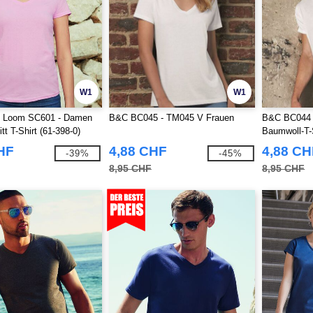
W1
W1
he Loom SC601 - Damen
B&C BC045 - TM045 V Frauen
B&C BC044 -
t T-Shirt (61-398-0)
Baumwoll-T-
HF
4,88 CHF
4,88 CH
-39%
-45%
8,95 CHF
8,95 CHF