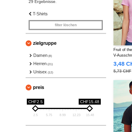
29 Ergebnisse.
T-Shirts
filter löschen
zielgruppe
Fruit of t
Damen
V-Ausschnit
(8)
3,48 C
Herren
(21)
5,73 CHF
Unisex
(12)
preis
CHF2.5
CHF15.48
2.5
5.75
8.99
12.23
15.48