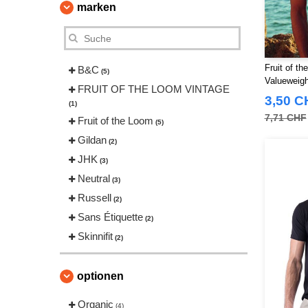
marken
Fruit of t
B&C
(5)
Valueweight
FRUIT OF THE LOOM VINTAGE
Ausschnitt
3,50 C
(1)
7,71 CHF
Fruit of the Loom
(5)
Gildan
(2)
JHK
(3)
Neutral
(3)
Russell
(2)
Sans Étiquette
(2)
Skinnifit
(2)
Starworld
(1)
Tee Jays
optionen
(3)
Organic
(4)