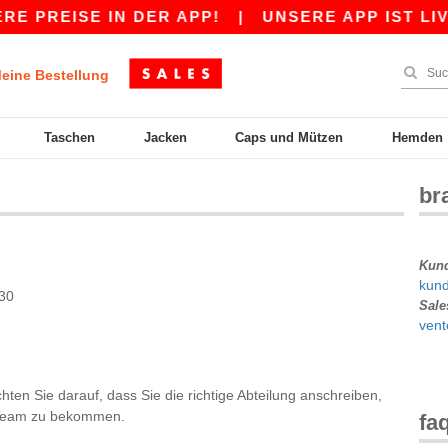
 PREISE IN DER APP!
|
UNSERE APP IST LIVE
eine Bestellung
Taschen
Jacken
Caps und Mützen
Hemden
br
Kun
kund
30
Sale
vent
chten Sie darauf, dass Sie die richtige Abteilung anschreiben,
m Team zu bekommen.
fa