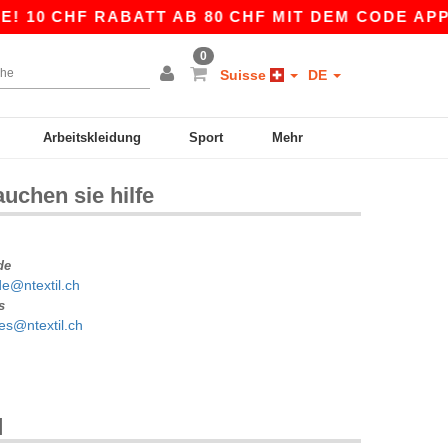
! 10 CHF RABATT AB 80 CHF MIT DEM CODE APP1
0
Suisse
DE
Arbeitskleidung
Sport
Mehr
auchen sie hilfe
de
e@ntextil.ch
s
es@ntextil.ch
q