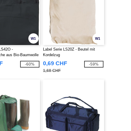
W1
W1
 LS42O -
Label Serie LS20Z - Beutel mit
che aus Bio-Baumwolle
Kordelzug
F
0,69 CHF
-60%
-59%
1,68 CHF