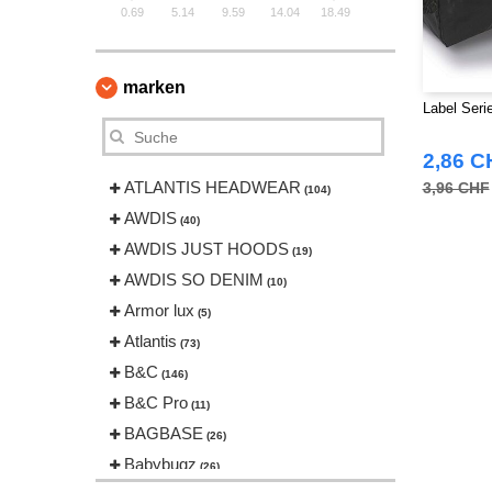
0.69
5.14
9.59
14.04
18.49
marken
Label Seri
2,86 C
ATLANTIS HEADWEAR
3,96 CHF
(104)
AWDIS
(40)
AWDIS JUST HOODS
(19)
AWDIS SO DENIM
(10)
Armor lux
(5)
Atlantis
(73)
B&C
(146)
B&C Pro
(11)
BAGBASE
(26)
Babybugz
(26)