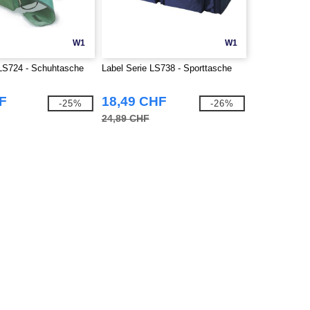
W1
W1
 LS724 - Schuhtasche
Label Serie LS738 - Sporttasche
F
18,49 CHF
-25%
-26%
24,89 CHF