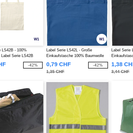
W1
W1
ie LS42B - 100%
Label Serie LS42L - Große
Label Serie
 Label Serie LS42B
Einkaufstasche 100% Baumwolle
Einkaufstas
HF
0,79 CHF
1,38 CH
-42%
-42%
1,35 CHF
3,44 CHF