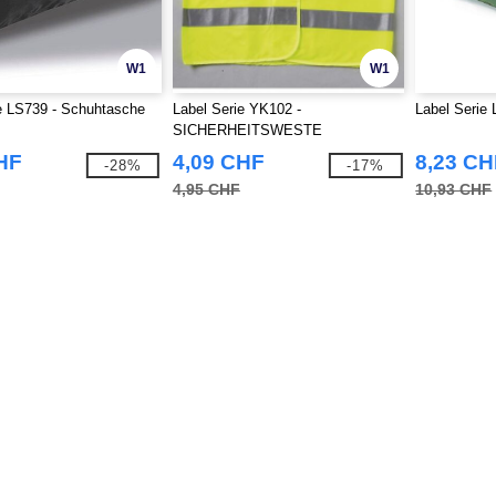
W1
W1
e LS739 - Schuhtasche
Label Serie YK102 -
Label Serie
SICHERHEITSWESTE
HF
4,09 CHF
8,23 CH
-28%
-17%
4,95 CHF
10,93 CHF