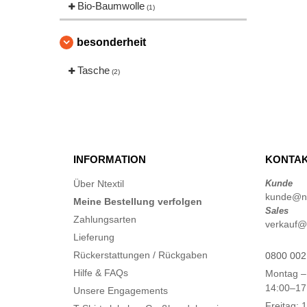
Bio-Baumwolle
Fruit of the Loom
(1)
(77)
Gildan
(45)
besonderheit
Henbury
(47)
Herock
(76)
Tasche
(2)
JHK
(82)
JUST T'S
(8)
Jack&Jones
(6)
Just Cool
(45)
INFORMATION
KONTAK
Karlowsky
(70)
Korntex
(50)
Über Ntextil
Kunde
kunde@nt
Label Serie
Meine Bestellung verfolgen
(8)
Sales
Larkwood
Zahlungsarten
(32)
verkauf@n
Lieferung
Mantis
(32)
Rückerstattungen / Rückgaben
0800 002
Mumbles
(54)
Hilfe & FAQs
Montag –
NEW MORNING STUDIOS
(30)
14:00–17
Unsere Engagements
NEWGEN
(16)
Freitag: 