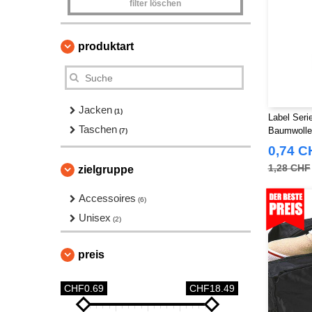
filter löschen
produktart
Jacken
(1)
Label Ser
Taschen
Baumwolle
(7)
Beutel
0,74 C
1,28 CHF
zielgruppe
Accessoires
(6)
Unisex
(2)
preis
CHF0.69
CHF18.49