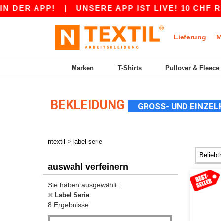
DER APP!
|
UNSERE APP IST LIVE! 10 CHF RAB
Lieferung
M
Marken
T-Shirts
Pullover & Fleece
BEKLEIDUNG
GROSS- UND EINZEL
>
ntextil
label serie
auswahl verfeinern
Sie haben ausgewählt :
Label Serie
8 Ergebnisse.