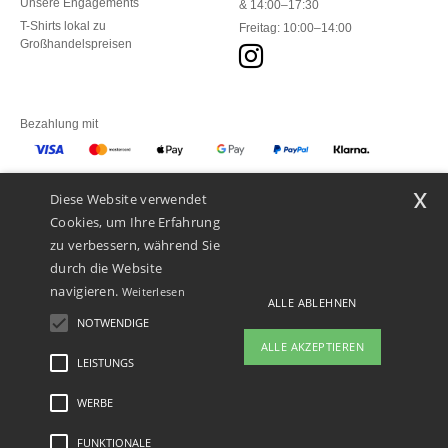
Unsere Engagements
& 14:00–17:30
T-Shirts lokal zu
Freitag: 10:00–14:00
Großhandelspreisen
Bezahlung mit
x
Diese Website verwendet
Unsere Paketzusteller
Cookies, um Ihre Erfahrung
zu verbessern, während Sie
durch die Website
navigieren.
Weiterlesen
ALLE ABLEHNEN
NOTWENDIGE
ALLE AKZEPTIEREN
LEISTUNGS
👋
Hallo
Wenn Sie Fragen oder Bedenken
WERBE
Rechtliche Hinweise
-
Datenschutzbestimmungen
-
Bedingungen und Konditionen
-
haben, können Sie uns jederzeit
General Contract Conditions
-
Cookie-Richtlinie
-
Site Map
Copyright 2026 ntextil.ch
kontaktieren. Unser Chatbot ist hier,
- Alle Rechte vorbehalten
FUNKTIONALE
um Ihnen zu helfen.