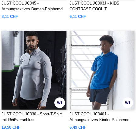
JUST COOL JC045 -
JUST COOL JC003J - KIDS
Atmungsaktives Damen-Polohemd
CONTRAST COOL T
8,11 CHF
6,11 CHF
W1
W1
JUST COOL JC030 - Sport-T-Shirt
JUST COOL JC040J -
mit Reißverschluss
Atmungsaktives Kinder-Polohemd
19,50 CHF
6,49 CHF