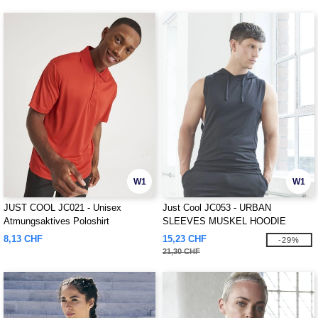
W1
W1
JUST COOL JC021 - Unisex
Just Cool JC053 - URBAN
Atmungsaktives Poloshirt
SLEEVES MUSKEL HOODIE
8,13 CHF
15,23 CHF
-29%
21,30 CHF