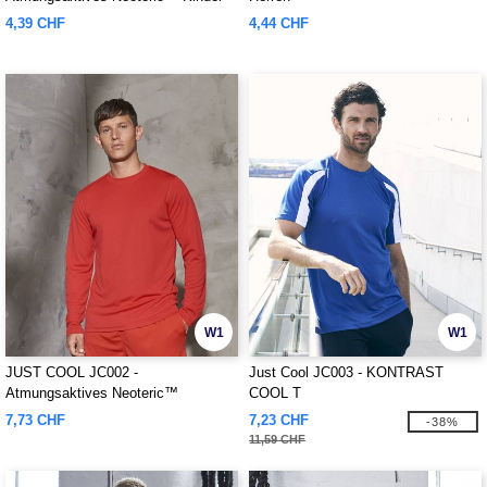
T-Shirt
4,39 CHF
4,44 CHF
W1
W1
JUST COOL JC002 -
Just Cool JC003 - KONTRAST
Atmungsaktives Neoteric™
COOL T
Langarm-T-Shirt
7,73 CHF
7,23 CHF
-38%
11,59 CHF