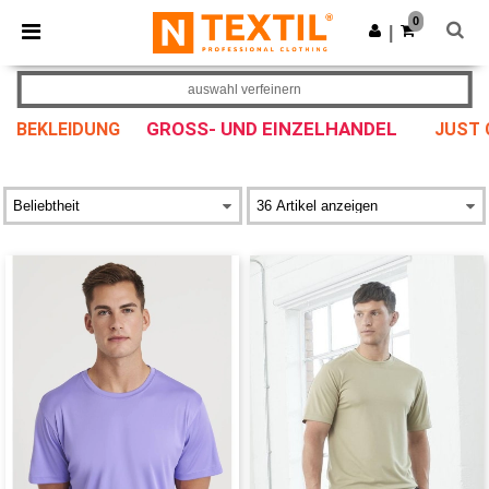
×
Ntextil App
0
App holen
|
Bessere Preise in der App!
auswahl verfeinern
GROSS- UND EINZELHANDEL
BEKLEIDUNG
JUST 