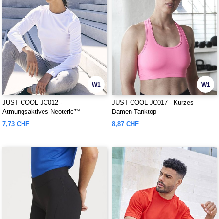
W1
W1
JUST COOL JC012 -
JUST COOL JC017 - Kurzes
Atmungsaktives Neoteric™
Damen-Tanktop
Langarm-T-Shirt für Damen
7,73 CHF
8,87 CHF