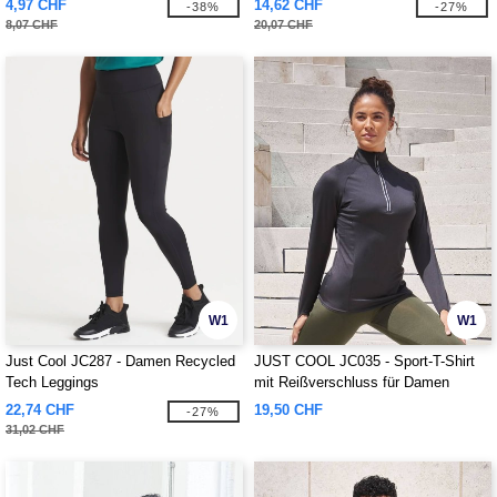
4,97 CHF
14,62 CHF
-38%
-27%
8,07 CHF
20,07 CHF
W1
W1
Just Cool JC287 - Damen Recycled
JUST COOL JC035 - Sport-T-Shirt
Tech Leggings
mit Reißverschluss für Damen
22,74 CHF
19,50 CHF
-27%
31,02 CHF