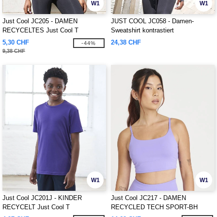
W1
W1
Just Cool JC205 - DAMEN
JUST COOL JC058 - Damen-
RECYCELTES Just Cool T
Sweatshirt kontrastiert
5,30 CHF
24,38 CHF
-44%
9,38 CHF
W1
W1
Just Cool JC201J - KINDER
Just Cool JC217 - DAMEN
RECYCELT Just Cool T
RECYCLED TECH SPORT-BH