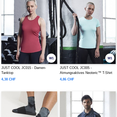
W1
W1
JUST COOL JC015 - Damen-
JUST COOL JC005 -
Tanktop
Atmungsaktives Neoteric™ T-Shirt
für Damen
4,38 CHF
4,86 CHF