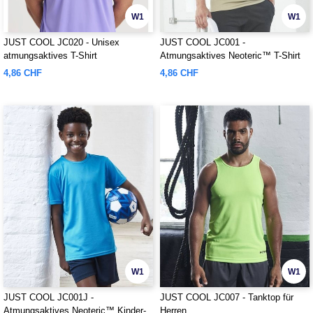
W1
W1
JUST COOL JC020 - Unisex
JUST COOL JC001 -
atmungsaktives T-Shirt
Atmungsaktives Neoteric™ T-Shirt
4,86 CHF
4,86 CHF
W1
W1
JUST COOL JC001J -
JUST COOL JC007 - Tanktop für
Atmungsaktives Neoteric™ Kinder-
Herren