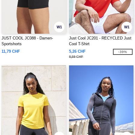
W1
W1
JUST COOL JC088 - Damen-
Just Cool JC201 - RECYCLED Just
Sportshorts
Cool T-Shirt
11,79 CHF
5,26 CHF
-39%
8,59 CHF