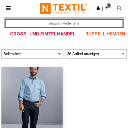
×
Ntextil App
0
App holen
|
Bessere Preise in der App!
auswahl verfeinern
GROSS- UND EINZELHANDEL
RUSSELL HEMDEN