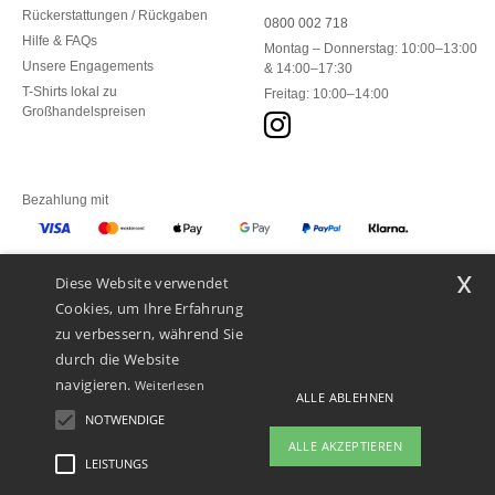
Rückerstattungen / Rückgaben
0800 002 718
Hilfe & FAQs
Montag – Donnerstag: 10:00–13:00
Unsere Engagements
& 14:00–17:30
T-Shirts lokal zu
Freitag: 10:00–14:00
Großhandelspreisen
Bezahlung mit
x
Diese Website verwendet
Unsere Paketzusteller
Cookies, um Ihre Erfahrung
zu verbessern, während Sie
durch die Website
navigieren.
Weiterlesen
ALLE ABLEHNEN
NOTWENDIGE
ALLE AKZEPTIEREN
LEISTUNGS
👋
Hallo