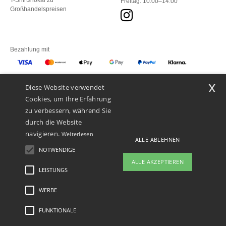
T-Shirts lokal zu
Freitag: 10:00–14:00
Großhandelspreisen
Bezahlung mit
x
Diese Website verwendet
Unsere Paketzusteller
Cookies, um Ihre Erfahrung
zu verbessern, während Sie
durch die Website
navigieren.
Weiterlesen
ALLE ABLEHNEN
NOTWENDIGE
ALLE AKZEPTIEREN
LEISTUNGS
👋
Hallo
Wenn Sie Fragen oder Bedenken
WERBE
Rechtliche Hinweise
-
Datenschutzbestimmungen
-
Bedingungen und Konditionen
-
haben, können Sie uns jederzeit
General Contract Conditions
-
Cookie-Richtlinie
-
Site Map
Copyright 2026 ntextil.ch
kontaktieren. Unser Chatbot ist hier,
- Alle Rechte vorbehalten
FUNKTIONALE
um Ihnen zu helfen.