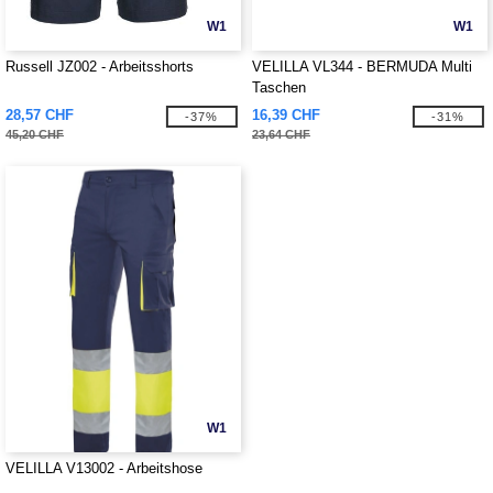
W1
W1
Russell JZ002 - Arbeitsshorts
VELILLA VL344 - BERMUDA Multi
Taschen
28,57 CHF
16,39 CHF
-37%
-31%
45,20 CHF
23,64 CHF
W1
VELILLA V13002 - Arbeitshose