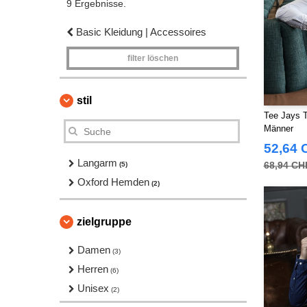
9 Ergebnisse.
Basic Kleidung | Accessoires
filter löschen
stil
Tee Jays 
Männer
52,64 
Langarm
68,94 CH
(5)
Oxford Hemden
(2)
zielgruppe
Damen
(3)
Herren
(6)
Unisex
(2)