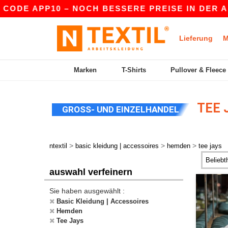
DE APP10 – NOCH BESSERE PREISE IN DER APP!
Lieferung
M
Marken
T-Shirts
Pullover & Fleece
TEE 
GROSS- UND EINZELHANDEL
>
>
>
ntextil
basic kleidung | accessoires
hemden
tee jays
auswahl verfeinern
Sie haben ausgewählt :
Basic Kleidung | Accessoires
Hemden
Tee Jays