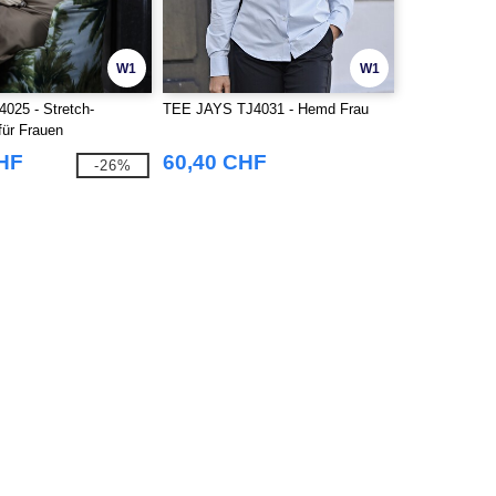
W1
W1
4025 - Stretch-
TEE JAYS TJ4031 - Hemd Frau
ür Frauen
CHF
60,40 CHF
-26%