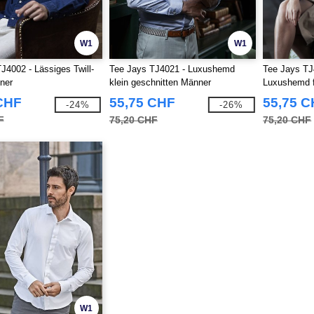
W1
W1
J4002 - Lässiges Twill-
Tee Jays TJ4021 - Luxushemd
Tee Jays TJ
ner
klein geschnitten Männer
Luxushemd f
CHF
55,75 CHF
55,75 
-24%
-26%
F
75,20 CHF
75,20 CHF
W1