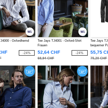
W1
W1
TJ4000 - Oxfordhemd
Tee Jays TJ4001 - Oxford-Shirt
Tee Jays TJ
Frauen
bequemer P
CHF
52,64 CHF
55,75 
-24%
-24%
F
68,94 CHF
75,20 CHF