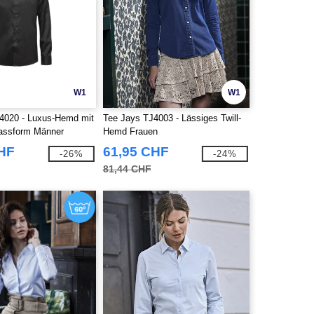
W1
W1
4020 - Luxus-Hemd mit
Tee Jays TJ4003 - Lässiges Twill-
assform Männer
Hemd Frauen
CHF
61,95 CHF
-26%
-24%
81,44 CHF