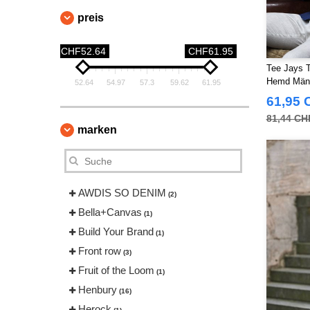
preis
CHF52.64
CHF61.95
Tee Jays T
Hemd Män
52.64
54.97
57.3
59.62
61.95
61,95 
81,44 CH
marken
AWDIS SO DENIM
(2)
Bella+Canvas
(1)
Build Your Brand
(1)
Front row
(3)
Fruit of the Loom
(1)
Henbury
(16)
Herock