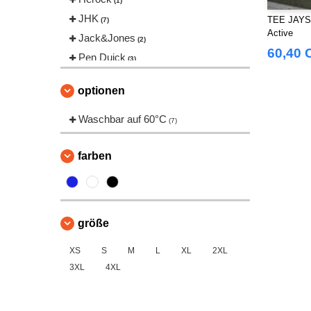
(1)
JHK
TEE JAYS 
(7)
Active
Jack&Jones
(2)
60,40 
Pen Duick
(3)
Russell
(1)
optionen
Russell Collection
(29)
Tee Jays
Waschbar auf 60°C
(9)
(7)
VELILLA
(13)
farben
größe
XS
S
M
L
XL
2XL
3XL
4XL