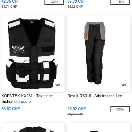
42,76 CHF
57,79 CHF
-33%
-15%
63,74 CHF
68,11 CHF
W1
W1
KORNTEX KX231 - Taktische
Result RS318 - Arbeitshose Lite
Sicherheitsweste
53,87 CHF
25,92 CHF
-32%
38,32 CHF