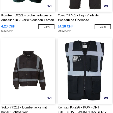
W1
W1
Korntex KX221 - Sicherheitsweste
Yoko YK461 - High Visibility
erhältlich in 7 verschiedenen Farben.
zweifarbige Überhose
Anpassbarer Verschluss in Velcr.
4,23 CHF
14,28 CHF
-28%
-31%
Schwarze Ränder aus Polyester.
5,83 CHF
20,62 CHF
W1
W1
Yoko YK211 - Bomberjacke mit
Korntex KX226 - KOMFORT
hoher Sichtbarkeit
EXECUTIVE Weste "HAMBURG"