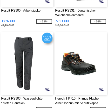
W1
W1
Result RS300 - Arbeitsjacke
Result RS331 - Dynamischer
Weichschalenmantel
33,56 CHF
77,93 CHF
-33%
-34%
49,99 CHF
118,30 CHF
W1
W1
Result RS303 - Wasserdichte
Herock HK710 - Primus Flacher
Stretch Pantalon
Arbeitsschuh mit Schutzkappe