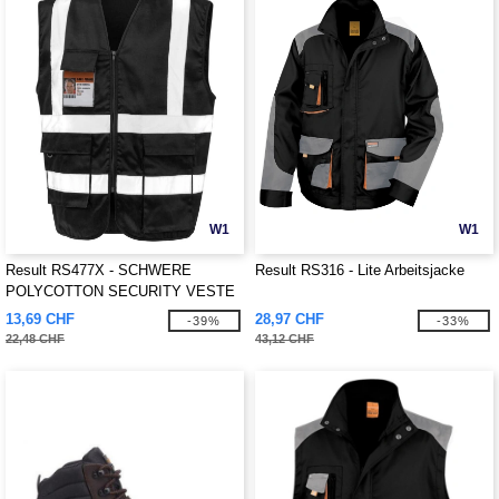
W1
W1
Result RS477X - SCHWERE
Result RS316 - Lite Arbeitsjacke
POLYCOTTON SECURITY VESTE
13,69 CHF
28,97 CHF
-39%
-33%
22,48 CHF
43,12 CHF