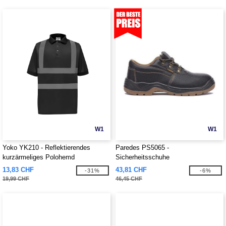
W1
W1
Yoko YK210 - Reflektierendes
Paredes PS5065 -
kurzärmeliges Polohemd
Sicherheitsschuhe
13,83 CHF
43,81 CHF
-31%
-6%
19,99 CHF
46,45 CHF