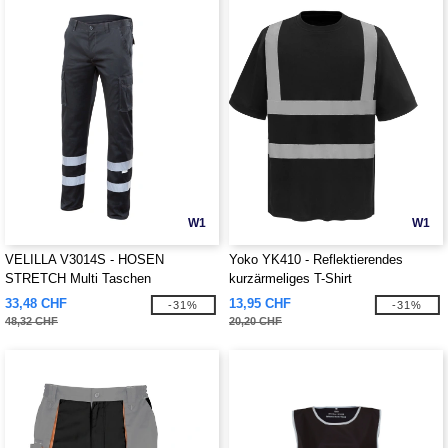
W1
W1
VELILLA V3014S - HOSEN
Yoko YK410 - Reflektierendes
STRETCH Multi Taschen
kurzärmeliges T-Shirt
REFLEKTIERENDE BAND
33,48 CHF
13,95 CHF
-31%
-31%
48,32 CHF
20,20 CHF