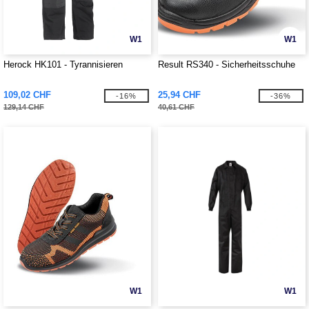
W1
W1
Herock HK101 - Tyrannisieren
Result RS340 - Sicherheitsschuhe
109,02 CHF
25,94 CHF
-16%
-36%
129,14 CHF
40,61 CHF
W1
W1