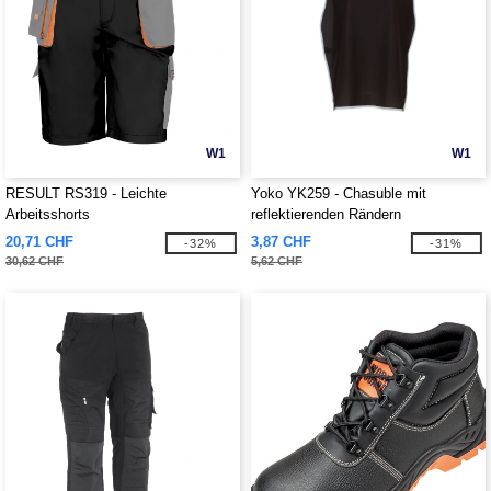
W1
W1
RESULT RS319 - Leichte
Yoko YK259 - Chasuble mit
Arbeitsshorts
reflektierenden Rändern
20,71 CHF
3,87 CHF
-32%
-31%
30,62 CHF
5,62 CHF