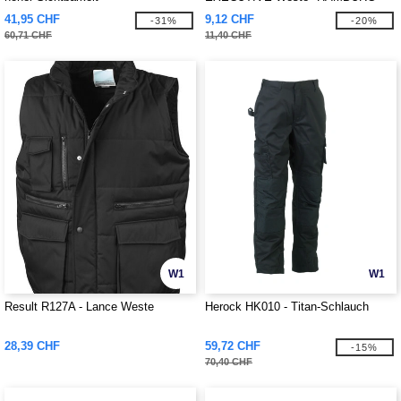
41,95 CHF
9,12 CHF
-31%
-20%
60,71 CHF
11,40 CHF
W1
W1
Result R127A - Lance Weste
Herock HK010 - Titan-Schlauch
28,39 CHF
59,72 CHF
-15%
70,40 CHF