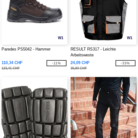
W1
W1
Paredes PS5042 - Hammer
RESULT RS317 - Leichte
Arbeitsweste
110,34 CHF
24,09 CHF
-11%
-33%
123,41 CHF
35,93 CHF