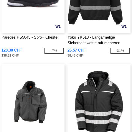
W1
W1
Paredes PS5045 - Spro+ Cheste
Yoko YK510 - Langärmelige
Sicherheitsweste mit mehreren
Taschen
128,30 CHF
26,57 CHF
-7%
-31%
138,31 CHF
38,43 CHF