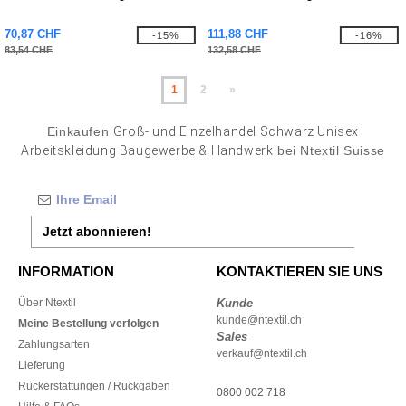
70,87 CHF
111,88 CHF
-15%
-16%
83,54 CHF
132,58 CHF
1
2
»
Einkaufen
Groß- und Einzelhandel Schwarz Unisex
Arbeitskleidung Baugewerbe & Handwerk
bei Ntextil Suisse
Jetzt abonnieren!
INFORMATION
KONTAKTIEREN SIE UNS
Über Ntextil
Kunde
kunde@ntextil.ch
Meine Bestellung verfolgen
Sales
Zahlungsarten
verkauf@ntextil.ch
Lieferung
Rückerstattungen / Rückgaben
0800 002 718