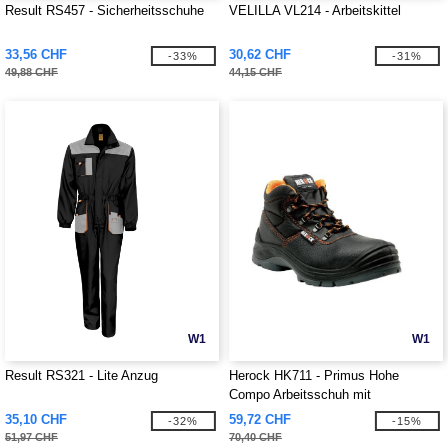
Result RS457 - Sicherheitsschuhe
VELILLA VL214 - Arbeitskittel
33,56 CHF
30,62 CHF
-33%
-31%
49,88 CHF
44,15 CHF
W1
W1
Result RS321 - Lite Anzug
Herock HK711 - Primus Hohe
Compo Arbeitsschuh mit
Schutzkappe
35,10 CHF
59,72 CHF
-32%
-15%
51,97 CHF
70,40 CHF