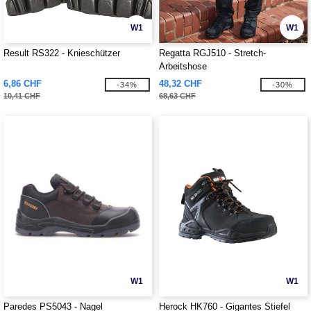
W1
W1
Result RS322 - Knieschützer
Regatta RGJ510 - Stretch-
Arbeitshose
6,86 CHF
48,32 CHF
-34%
-30%
10,41 CHF
68,63 CHF
W1
W1
Paredes PS5043 - Nagel
Herock HK760 - Gigantes Stiefel