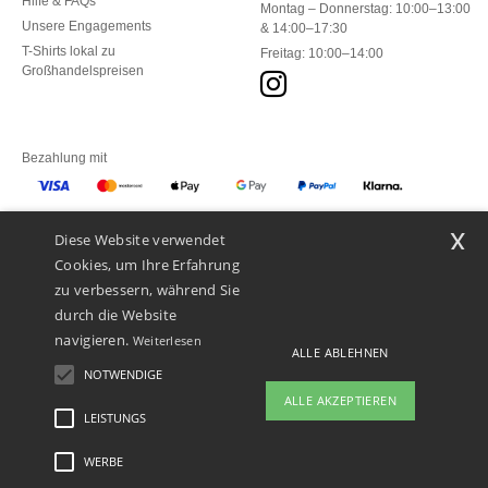
Hilfe & FAQs
Montag – Donnerstag: 10:00–13:00
Unsere Engagements
& 14:00–17:30
T-Shirts lokal zu
Freitag: 10:00–14:00
Großhandelspreisen
Bezahlung mit
x
Diese Website verwendet
Unsere Paketzusteller
Cookies, um Ihre Erfahrung
zu verbessern, während Sie
durch die Website
navigieren.
Weiterlesen
ALLE ABLEHNEN
NOTWENDIGE
ALLE AKZEPTIEREN
LEISTUNGS
WERBE
Rechtliche Hinweise
-
Datenschutzbestimmungen
-
Bedingungen und Konditionen
-
General Contract Conditions
-
Cookie-Richtlinie
-
Site Map
Copyright 2026 ntextil.ch