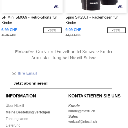
W1
W1
SF Mini SM069 - Retro-Shorts für
Spiro SP250J - Radlerhosen für
Kinder
Kinder
6,99 CHF
9,09 CHF
-38%
-33%
11,35 CHF
13,54 CHF
Einkaufen
Groß- und Einzelhandel Schwarz Kinder
Arbeitskleidung
bei Ntextil Suisse
Jetzt abonnieren!
INFORMATION
KONTAKTIEREN SIE UNS
Über Ntextil
Kunde
kunde@ntextil.ch
Meine Bestellung verfolgen
Sales
Zahlungsarten
verkauf@ntextil.ch
Lieferung