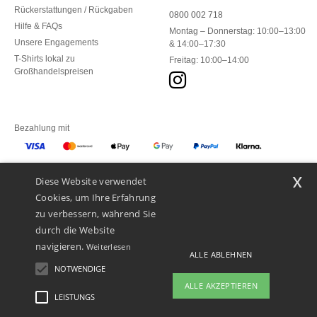
Rückerstattungen / Rückgaben
0800 002 718
Hilfe & FAQs
Montag – Donnerstag: 10:00–13:00
Unsere Engagements
& 14:00–17:30
T-Shirts lokal zu
Freitag: 10:00–14:00
Großhandelspreisen
Bezahlung mit
x
Diese Website verwendet
Unsere Paketzusteller
Cookies, um Ihre Erfahrung
zu verbessern, während Sie
durch die Website
navigieren.
Weiterlesen
ALLE ABLEHNEN
NOTWENDIGE
ALLE AKZEPTIEREN
LEISTUNGS
👋
Hallo