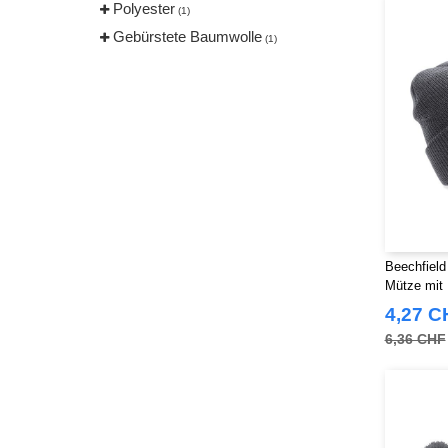
Polyester
(1)
Gebürstete Baumwolle
(1)
Beechfield
Mütze mit
4,27 C
6,36 CHF