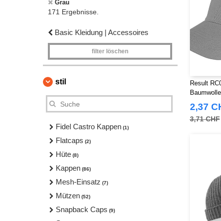
Grau
171 Ergebnisse.
Basic Kleidung | Accessoires
filter löschen
stil
Result RC
Baumwolle 
2,37 C
3,71 CHF
Fidel Castro Kappen
(1)
Flatcaps
(2)
Hüte
(8)
Kappen
(86)
Mesh-Einsatz
(7)
Mützen
(52)
Snapback Caps
(9)