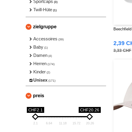
Sportcaps
(3)
Twill-Hüte
(1)
zielgruppe
Beechfield
Accessoires
(39)
2,39 C
Baby
(1)
3,33 CHF
Damen
(4)
Herren
(174)
Kinder
(2)
Unisex
(171)
preis
CHF2.1
CHF20.26
2.1
6.64
11.18
15.72
20.26