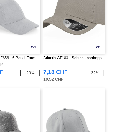
W1
W1
BF656 - 6-Panel-Faux-
Atlantis AT183 - Schusssportkappe
ppe
F
7,18 CHF
-29%
-32%
10,52 CHF