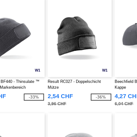
W1
W1
 BF440 - Thinsulate ™
Result RC027 - Doppelschicht
Beechfield 
 Markenbereich
Mütze
Kappe
HF
2,54 CHF
4,27 CH
-33%
-36%
3,96 CHF
6,04 CHF