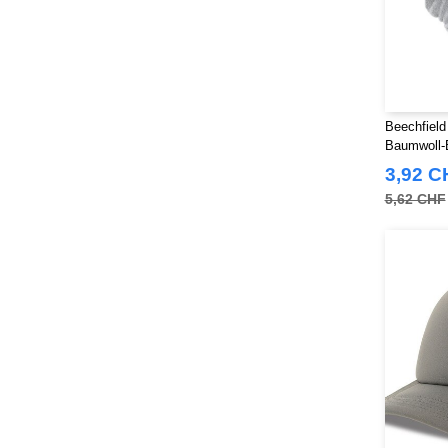
Beechfiel
Baumwoll-
3,92 C
5,62 CHF