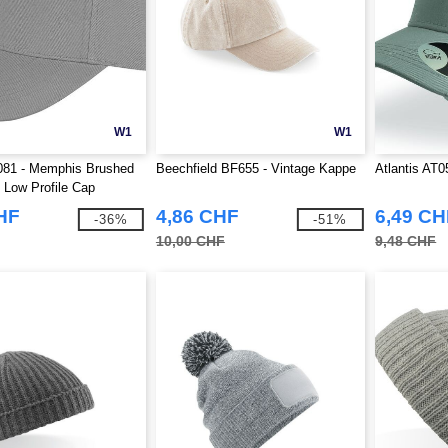
W1
W1
081 - Memphis Brushed
Beechfield BF655 - Vintage Kappe
Atlantis AT0
Low Profile Cap
HF
4,86 CHF
6,49 CH
-36%
-51%
10,00 CHF
9,48 CHF