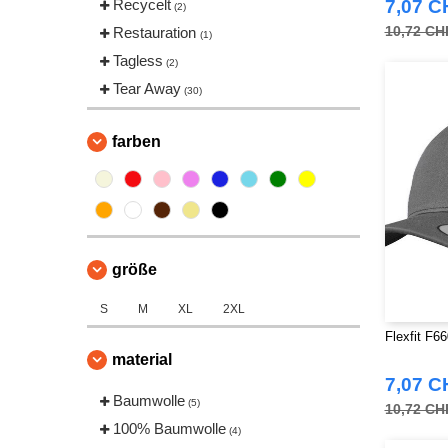
Recycelt
7,07 C
(2)
10,72 CH
Restauration
(1)
Tagless
(2)
Tear Away
(30)
farben
größe
S
M
XL
2XL
Flexfit F6
material
7,07 C
Baumwolle
(5)
10,72 CH
100% Baumwolle
(4)