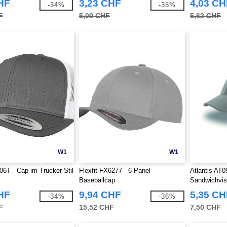
HF
3,23 CHF
4,03 CH
-34%
-35%
F
5,00 CHF
5,62 CHF
W1
W1
606T - Cap im Trucker-Stil
Flexfit FX6277 - 6-Panel-
Atlantis AT0
Baseballcap
Sandwichvis
HF
9,94 CHF
5,35 CH
-34%
-36%
F
15,52 CHF
7,50 CHF