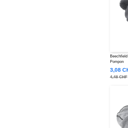
Beechfield
Pompon
3,08 C
4,48 CHF