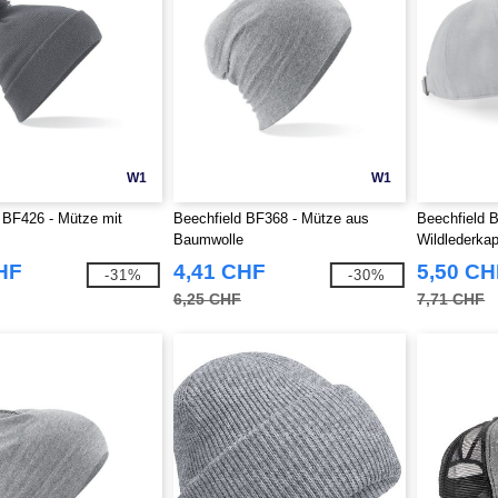
W1
W1
 BF426 - Mütze mit
Beechfield BF368 - Mütze aus
Beechfield 
Baumwolle
Wildlederka
HF
4,41 CHF
5,50 CH
-31%
-30%
6,25 CHF
7,71 CHF