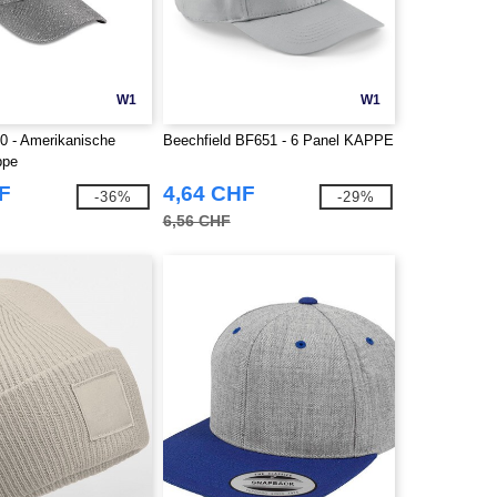
W1
W1
0 - Amerikanische
Beechfield BF651 - 6 Panel KAPPE
ppe
F
4,64 CHF
-36%
-29%
6,56 CHF