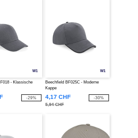
W1
W1
BF018 - Klassische
Beechfield BF025C - Moderne
Kappe
F
4,17 CHF
-29%
-30%
5,94 CHF