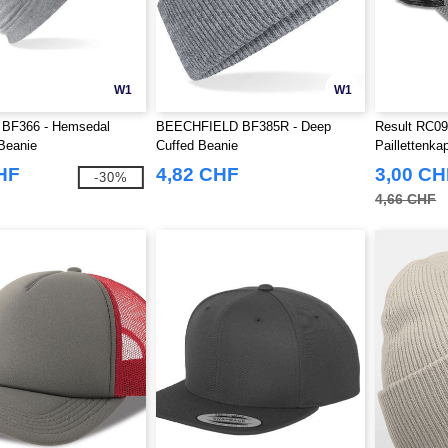
W1
W1
d BF366 - Hemsedal
BEECHFIELD BF385R - Deep
Result RC09
Beanie
Cuffed Beanie
Paillettenka
HF
4,82 CHF
3,00 CH
-30%
4,66 CHF