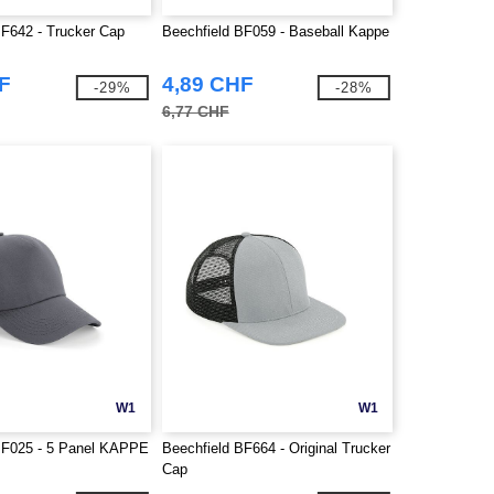
BF642 - Trucker Cap
Beechfield BF059 - Baseball Kappe
F
4,89 CHF
-29%
-28%
6,77 CHF
W1
W1
BF025 - 5 Panel KAPPE
Beechfield BF664 - Original Trucker
Cap