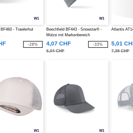
W1
W1
 BF460 - Trawlerhut
Beechfield BF443 - Snowstar® -
Atlantis AT1
Mütze mit Markenbereich
HF
4,07 CHF
5,01 CH
-28%
-33%
6,04 CHF
7,39 CHF
W1
W1