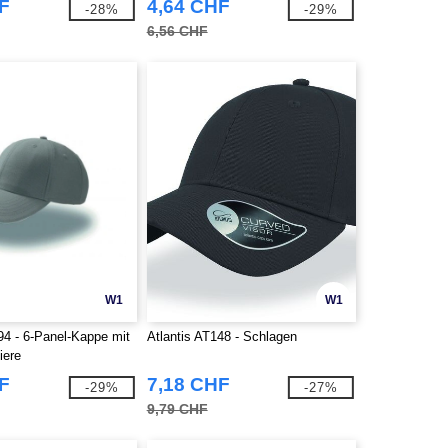
F
4,64 CHF
-28%
-29%
6,56 CHF
W1
W1
94 - 6-Panel-Kappe mit
Atlantis AT148 - Schlagen
iere
F
7,18 CHF
-29%
-27%
9,79 CHF