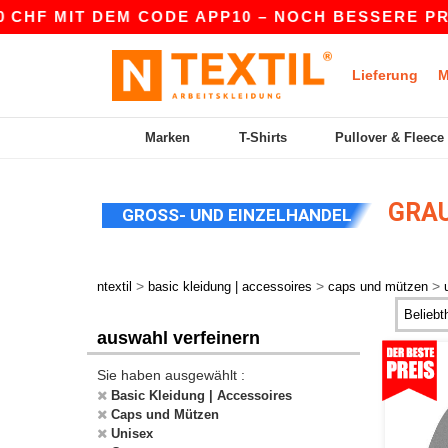
 MIT DEM CODE APP10 – NOCH BESSERE PREISE I
Lieferung
M
Marken
T-Shirts
Pullover & Fleece
GRAU
GROSS- UND EINZELHANDEL
>
>
>
ntextil
basic kleidung | accessoires
caps und mützen
auswahl verfeinern
Sie haben ausgewählt :
Basic Kleidung | Accessoires
Caps und Mützen
Unisex