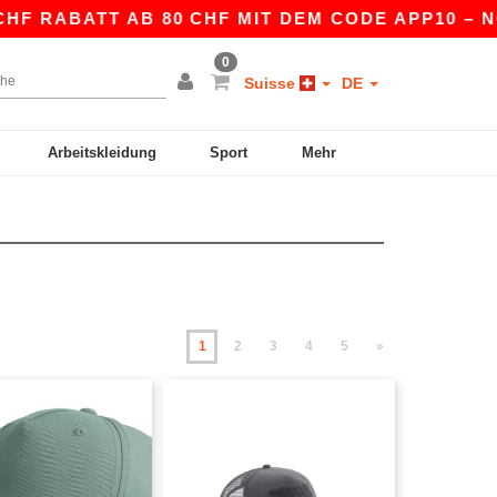
ABATT AB 80 CHF MIT DEM CODE APP10 – NOCH B
0
Suisse
DE
Arbeitskleidung
Sport
Mehr
1
2
3
4
5
»