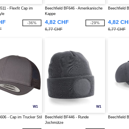
511 - Flexfit Cap im
Beechfield BF646 - Amerikanische
Beechfield 
yle
Kappe
HF
4,82 CHF
4,82 CH
-36%
-29%
F
6,77 CHF
6,77 CHF
W1
W1
6606 - Cap im Trucker Stil
Beechfield BF446 - Runde
Beechfield 
Jochmütze