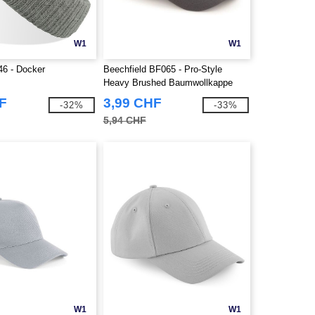
W1
W1
46 - Docker
Beechfield BF065 - Pro-Style
Heavy Brushed Baumwollkappe
F
3,99 CHF
-32%
-33%
5,94 CHF
W1
W1