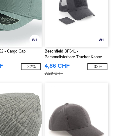
W1
W1
52 - Cargo Cap
Beechfield BF641 -
Personalisierbare Trucker Kappe
mit abnehmbarem Patch
F
4,86 CHF
-32%
-33%
7,29 CHF