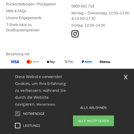
Rückerstattungen / Rückgaben
0800 002 718
Hilfe & FAQs
Montag – Donnerstag: 10:00–13:00
Unsere Engagements
& 14:00–17:30
T-Shirts lokal zu
Freitag: 10:00–14:00
Großhandelspreisen
Bezahlung mit
x
Diese Website verwendet
Unsere Paketzusteller
Cookies, um Ihre Erfahrung
zu verbessern, während Sie
durch die Website
navigieren.
Weiterlesen
ALLE ABLEHNEN
NOTWENDIGE
ALLE AKZEPTIEREN
LEISTUNGS
👋
Hallo