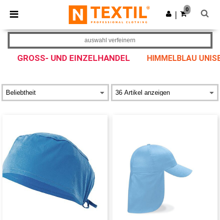
×
Ntextil App
0
App holen
|
Bessere Preise in der App!
auswahl verfeinern
GROSS- UND EINZELHANDEL
HIMMELBLAU UNIS