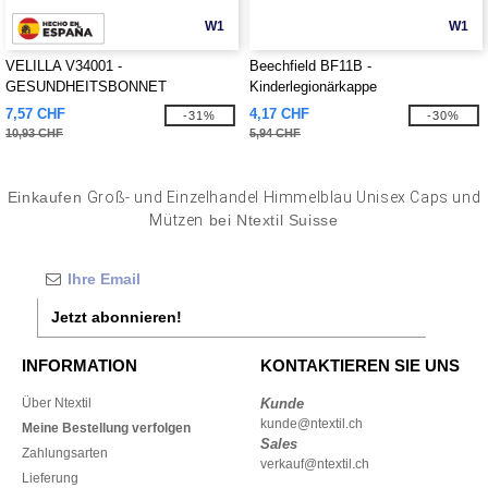
W1
W1
VELILLA V34001 -
Beechfield BF11B -
GESUNDHEITSBONNET
Kinderlegionärkappe
7,57 CHF
4,17 CHF
-31%
-30%
10,93 CHF
5,94 CHF
Einkaufen
Groß- und Einzelhandel Himmelblau Unisex Caps und
Mützen
bei Ntextil Suisse
Jetzt abonnieren!
INFORMATION
KONTAKTIEREN SIE UNS
Über Ntextil
Kunde
kunde@ntextil.ch
Meine Bestellung verfolgen
Sales
Zahlungsarten
verkauf@ntextil.ch
Lieferung