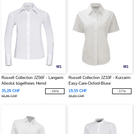
W1
W1
Russell Collection JZ56F - Langarm
Russell Collection JZ33F - Kurzarm-
Absolut bügelfreies Hemd
Easy-Care-Oxford-Bluse
35,28 CHF
19,55 CHF
-38%
-37%
56,86 CHF
30,93 CHF