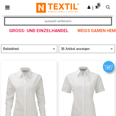
×
Ntextil App
0
App holen
|
Bessere Preise in der App!
auswahl verfeinern
GROSS- UND EINZELHANDEL
WEISS DAMEN HEMD