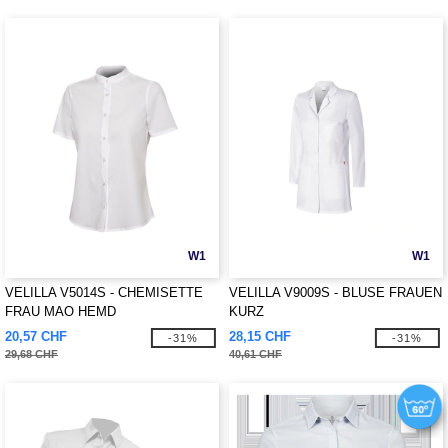
W1
W1
VELILLA V5014S - CHEMISETTE
VELILLA V9009S - BLUSE FRAUEN
FRAU MAO HEMD
KURZ
20,57 CHF
28,15 CHF
-31%
-31%
29,68 CHF
40,61 CHF