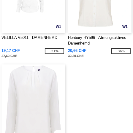
W1
W1
VELILLA V5011 - DAMENHEMD
Henbury HY596 - Atmungsaktives
Damenhemd
19,17 CHF
20,66 CHF
-31%
-36%
27,60 CHF
32,29 CHF