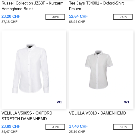
Russell Collection JZ63F - Kurzarm
Tee Jays TJ4001 - Oxford-Shirt
Herringbone Brust
Frauen
23,20 CHF
52,64 CHF
-38%
-24%
37,18 CHF
68,94 CHF
W1
W1
VELILLA V5005S - OXFORD
VELILLA V5010 - DAMENHEMD
STRETCH DAMENHEMD
23,89 CHF
17,40 CHF
-31%
-31%
34,47 CHF
25,10 CHF