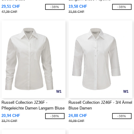
29,51 CHF
19,58 CHF
-38%
-38%
47,39 CHF
31,56 CHF
W1
W1
Russell Collection JZ36F -
Russell Collection JZ46F - 3/4 Ärmel
Pflegeleichte Damen Langarm Bluse
Bluse Damen
aus Baumwolle
20,94 CHF
24,88 CHF
-38%
-38%
33,74 CHF
40,09 CHF