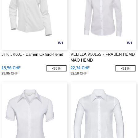
W1
W1
JHK JK601 - Damen Oxford-Hemd
VELILLA V5015S - FRAUEN HEMD
MAO HEMD
15,56 CHF
22,34 CHF
-35%
-31%
23,95 CHF
32,18 CHF