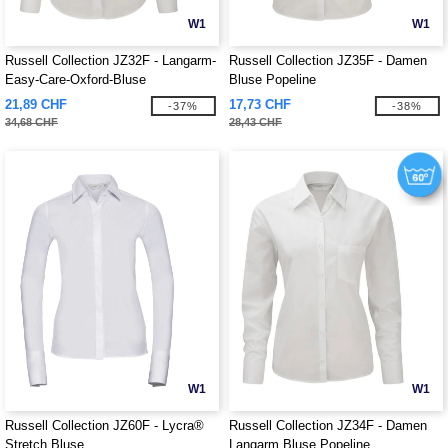
W1
W1
Russell Collection JZ32F - Langarm-
Russell Collection JZ35F - Damen
Easy-Care-Oxford-Bluse
Bluse Popeline
21,89 CHF
17,73 CHF
-37%
-38%
34,68 CHF
28,43 CHF
W1
W1
Russell Collection JZ60F - Lycra®
Russell Collection JZ34F - Damen
Stretch Bluse
Langarm Bluse Popeline