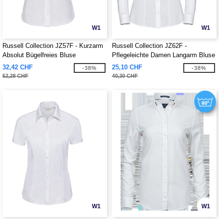
W1
W1
Russell Collection JZ57F - Kurzarm
Russell Collection JZ62F -
Absolut Bügelfreies Bluse
Pflegeleichte Damen Langarm Bluse
32,42 CHF
25,10 CHF
-38%
-38%
52,28 CHF
40,30 CHF
W1
W1