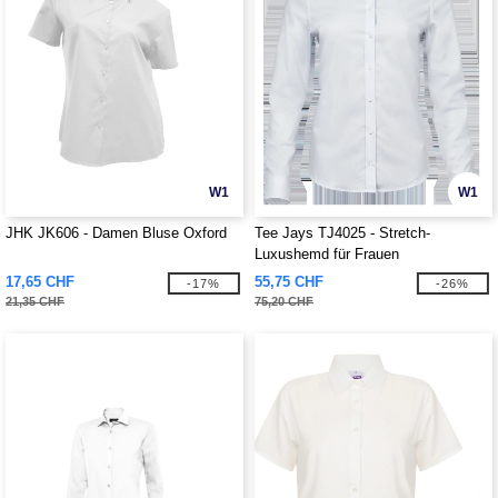
W1
W1
JHK JK606 - Damen Bluse Oxford
Tee Jays TJ4025 - Stretch-
Luxushemd für Frauen
17,65 CHF
55,75 CHF
-17%
-26%
21,35 CHF
75,20 CHF