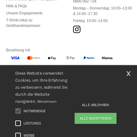
0800 002 718
Hilfe & FAQs
Montag – Donnerstag: 10:00–13:00
Unsere Engagements
& 14:00–17:30
T-Shirts lokal zu
Freitag: 10:00–14:00
Großhandelspreisen
Bezahlung mit
x
Diese Website verwendet
Unsere Paketzusteller
Cookies, um Ihre Erfahrung
zu verbessern, während Sie
durch die Website
navigieren.
Weiterlesen
ALLE ABLEHNEN
NOTWENDIGE
ALLE AKZEPTIEREN
LEISTUNGS
👋
Hallo
Wenn Sie Fragen oder Bedenken
WERBE
Rechtliche Hinweise
-
Datenschutzbestimmungen
-
Bedingungen und Konditionen
-