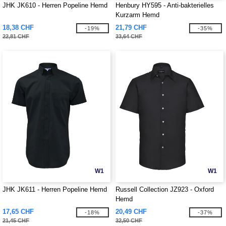
JHK JK610 - Herren Popeline Hemd
Henbury HY595 - Anti-bakterielles
Kurzarm Hemd
18,38 CHF
21,79 CHF
-19%
-35%
22,81 CHF
33,64 CHF
W1
W1
JHK JK611 - Herren Popeline Hemd
Russell Collection JZ923 - Oxford
Hemd
17,65 CHF
20,49 CHF
-18%
-37%
21,45 CHF
32,50 CHF