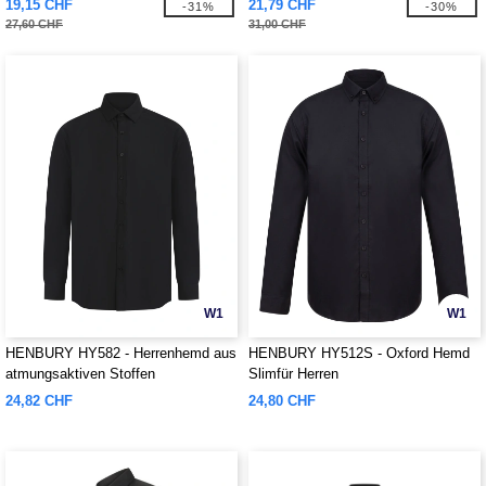
19,15 CHF
21,79 CHF
-31%
-30%
27,60 CHF
31,00 CHF
W1
W1
HENBURY HY582 - Herrenhemd aus
HENBURY HY512S - Oxford Hemd
atmungsaktiven Stoffen
Slimfür Herren
24,82 CHF
24,80 CHF