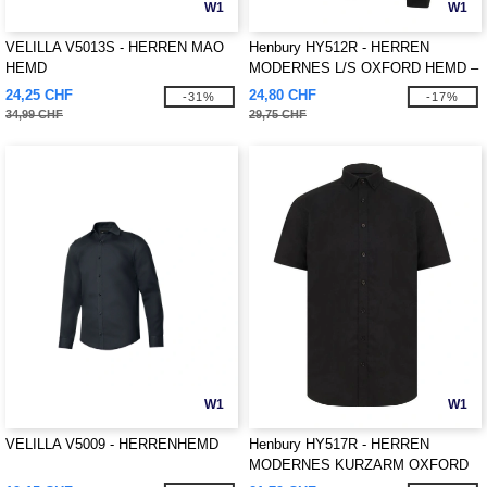
W1
W1
VELILLA V5013S - HERREN MAO
Henbury HY512R - HERREN
HEMD
MODERNES L/S OXFORD HEMD –
REGULAR FIT
24,25 CHF
24,80 CHF
-31%
-17%
34,99 CHF
29,75 CHF
W1
W1
VELILLA V5009 - HERRENHEMD
Henbury HY517R - HERREN
MODERNES KURZARM OXFORD
HEMD – REGULAR FIT