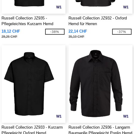
W1
W1
Russell Collection JZ935 -
Russell Collection JZ932 - Oxford
Pflegeleichtes Kurzarm Hemd
Hemd für Herren
Herren
18,12 CHF
22,14 CHF
-38%
-37%
29,26 CHF
35,10 CHF
W1
W1
Russell Collection JZ933 - Kurzarm
Russell Collection JZ936 - Langarm
Pflegeleicht Oxford Hemd
Baumwolle Pflegeleicht Poplin Hemd