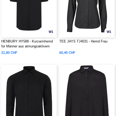
W1
W1
HENBURY HY588 - Kurzarmhemd
TEE JAYS TJ4031 - Hemd Frau
für Männer aus atmungsaktivem
Gewebe
21,80 CHF
60,40 CHF