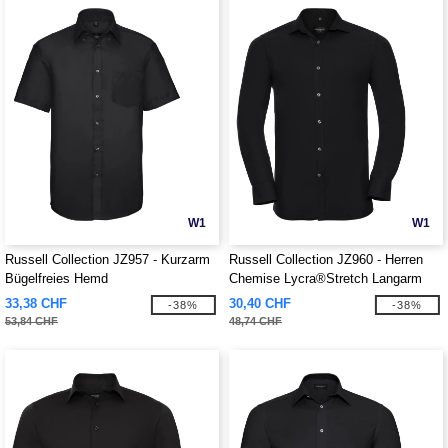
W1
W1
Russell Collection JZ957 - Kurzarm
Russell Collection JZ960 - Herren
Bügelfreies Hemd
Chemise Lycra®Stretch Langarm
Hemd
33,38 CHF
30,40 CHF
-38%
-38%
53,84 CHF
48,74 CHF