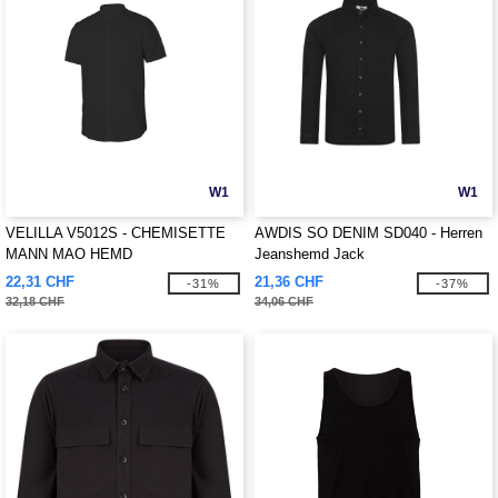
W1
W1
VELILLA V5012S - CHEMISETTE
AWDIS SO DENIM SD040 - Herren
MANN MAO HEMD
Jeanshemd Jack
22,31 CHF
21,36 CHF
-31%
-37%
32,18 CHF
34,06 CHF