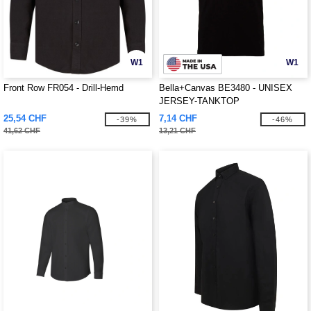
W1
W1
Front Row FR054 - Drill-Hemd
Bella+Canvas BE3480 - UNISEX
JERSEY-TANKTOP
25,54 CHF
7,14 CHF
-39%
-46%
41,62 CHF
13,21 CHF