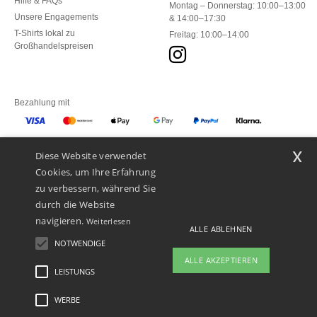
Hilfe & FAQs
Montag – Donnerstag: 10:00–13:00
Unsere Engagements
& 14:00–17:30
T-Shirts lokal zu
Freitag: 10:00–14:00
Großhandelspreisen
Bezahlung mit
x
Diese Website verwendet
Unsere Paketzusteller
Cookies, um Ihre Erfahrung
zu verbessern, während Sie
durch die Website
navigieren.
Weiterlesen
ALLE ABLEHNEN
NOTWENDIGE
ALLE AKZEPTIEREN
LEISTUNGS
👋
Hallo
Wenn Sie Fragen oder Bedenken
WERBE
Rechtliche Hinweise
-
Datenschutzbestimmungen
-
Bedingungen und Konditionen
-
haben, können Sie uns jederzeit
General Contract Conditions
-
Cookie-Richtlinie
-
Site Map
Copyright 2026 ntextil.ch