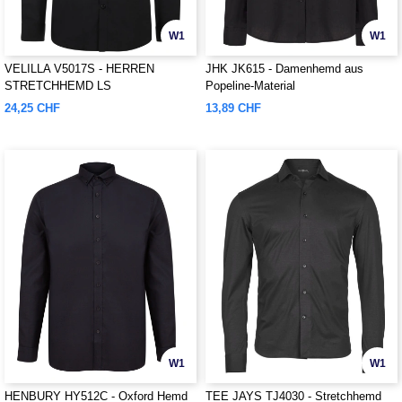
W1
W1
VELILLA V5017S - HERREN
JHK JK615 - Damenhemd aus
STRETCHHEMD LS
Popeline-Material
24,25 CHF
13,89 CHF
W1
W1
HENBURY HY512C - Oxford Hemd
TEE JAYS TJ4030 - Stretchhemd