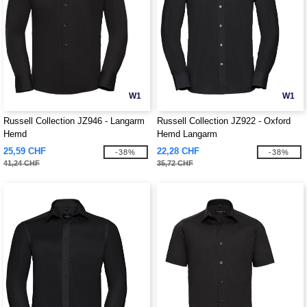
W1
W1
Russell Collection JZ946 - Langarm
Russell Collection JZ922 - Oxford
Hemd
Hemd Langarm
25,59 CHF
22,28 CHF
-38%
-38%
41,24 CHF
35,72 CHF