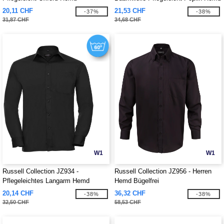
20,11 CHF
21,53 CHF
-37%
-38%
31,87 CHF
34,68 CHF
W1
W1
Russell Collection JZ934 -
Russell Collection JZ956 - Herren
Pflegeleichtes Langarm Hemd
Hemd Bügelfrei
Herren Poplin
20,14 CHF
36,32 CHF
-38%
-38%
32,50 CHF
58,53 CHF