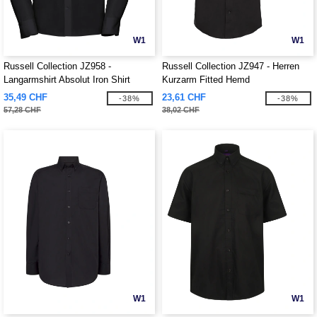
W1
W1
Russell Collection JZ958 -
Russell Collection JZ947 - Herren
Langarmshirt Absolut Iron Shirt
Kurzarm Fitted Hemd
35,49 CHF
23,61 CHF
-38%
-38%
57,28 CHF
38,02 CHF
W1
W1