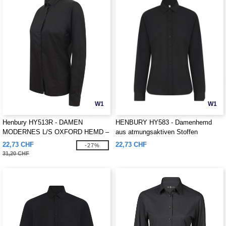
W1
W1
Henbury HY513R - DAMEN
HENBURY HY583 - Damenhemd
MODERNES L/S OXFORD HEMD –
aus atmungsaktiven Stoffen
REGULAR FIT
22,73 CHF
22,73 CHF
-27%
31,20 CHF