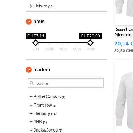
Unisex
(20)
preis
Russell Co
Pflegelei
CHF7.14
CHF70.09
Herren Pop
20,14 
7.14
22.88
38.62
54.35
70.09
32,50 CH
marken
Bella+Canvas
(1)
Front row
(1)
Henbury
(14)
JHK
(5)
Jack&Jones
(2)