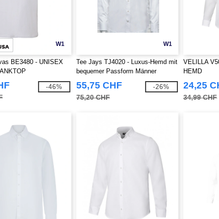
W1
W1
vas BE3480 - UNISEX
Tee Jays TJ4020 - Luxus-Hemd mit
VELILLA V
TANKTOP
bequemer Passform Männer
HEMD
HF
55,75 CHF
24,25 
-46%
-26%
F
75,20 CHF
34,99 CHF