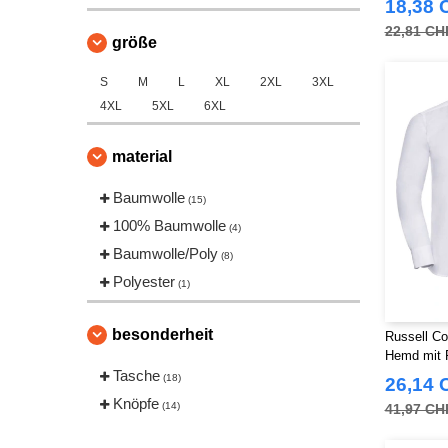
18,38 
22,81 CH
größe
S
M
L
XL
2XL
3XL
4XL
5XL
6XL
material
Baumwolle
(15)
100% Baumwolle
(4)
Baumwolle/Poly
(8)
Polyester
(1)
besonderheit
Russell Co
Hemd mit 
Tasche
(18)
26,14 
Knöpfe
(14)
41,97 CH