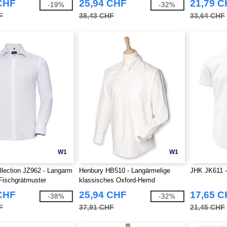
CHF
25,94 CHF
21,79 
-19%
-32%
F
38,43 CHF
33,64 CHF
W1
W1
llection JZ962 - Langarm
Henbury HB510 - Langärmelige
JHK JK611 -
Fischgrätmuster
klassisches Oxford-Hemd
CHF
25,94 CHF
17,65 
-38%
-32%
F
37,91 CHF
21,45 CHF