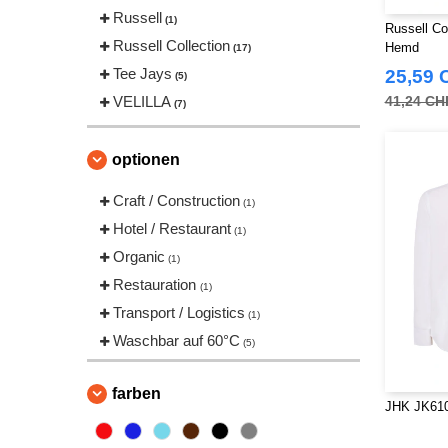
Russell
(1)
Russell Co
Russell Collection
Hemd
(17)
Tee Jays
25,59 
(5)
VELILLA
41,24 CH
(7)
optionen
Craft / Construction
(1)
Hotel / Restaurant
(1)
Organic
(1)
Restauration
(1)
Transport / Logistics
(1)
Waschbar auf 60°C
(5)
farben
JHK JK610