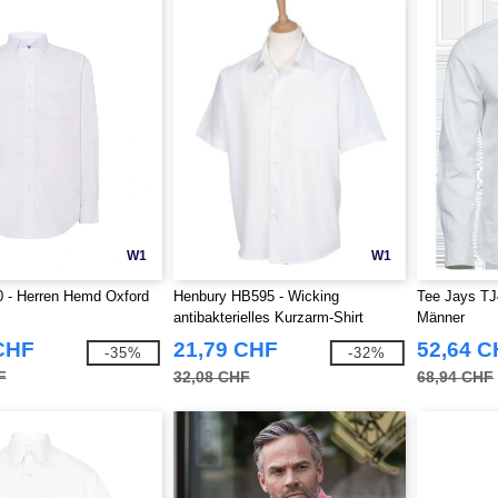
W1
W1
 - Herren Hemd Oxford
Henbury HB595 - Wicking
Tee Jays TJ
antibakterielles Kurzarm-Shirt
Männer
CHF
21,79 CHF
52,64 
-35%
-32%
F
32,08 CHF
68,94 CHF