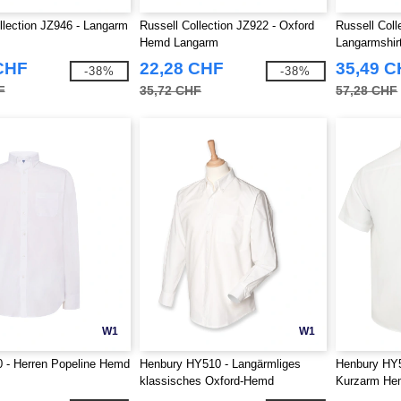
llection JZ946 - Langarm
Russell Collection JZ922 - Oxford
Russell Coll
Hemd Langarm
Langarmshirt
CHF
22,28 CHF
35,49 
-38%
-38%
F
35,72 CHF
57,28 CHF
W1
W1
 - Herren Popeline Hemd
Henbury HY510 - Langärmliges
Henbury HY59
klassisches Oxford-Hemd
Kurzarm He