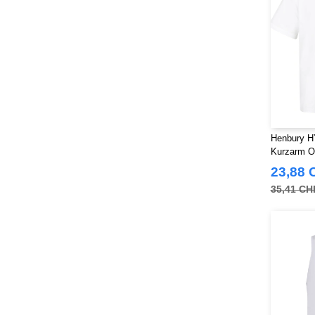
Henbury H
Kurzarm O
23,88 
35,41 CH