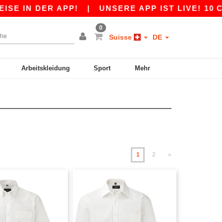
DER APP!
|
UNSERE APP IST LIVE! 10 CHF RA
0
Suisse
DE
Arbeitskleidung
Sport
Mehr
1
2
»