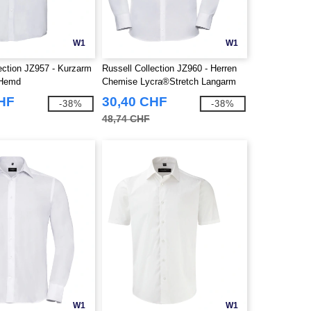
W1
W1
ection JZ957 - Kurzarm
Russell Collection JZ960 - Herren
 Hemd
Chemise Lycra®Stretch Langarm
Hemd
CHF
30,40 CHF
-38%
-38%
48,74 CHF
W1
W1