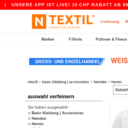
ERE APP IST LIVE! 10 CHF RABATT AB 80 CHF M
Lieferung
M
Marken
T-Shirts
Pullover & Fleece
WEIS
GROSS- UND EINZELHANDEL
>
>
>
ntextil
basic kleidung | accessoires
hemden
herren
auswahl verfeinern
Sie haben ausgewählt :
Basic Kleidung | Accessoires
Hemden
Herren