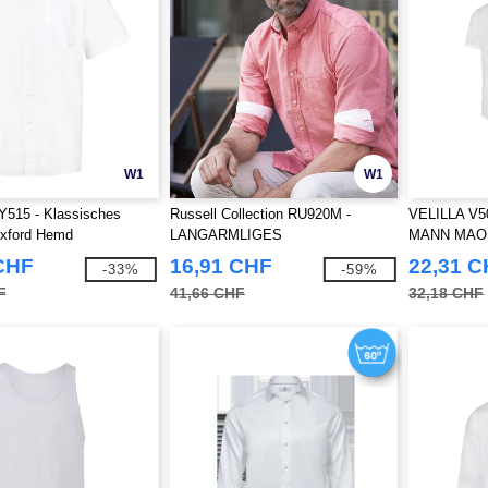
W1
W1
Y515 - Klassisches
Russell Collection RU920M -
VELILLA V
xford Hemd
LANGARMLIGES
MANN MAO
MASSGESCHNEIDERTES
CHF
16,91 CHF
22,31 
-33%
-59%
GEWASCHENES OXFORD
F
41,66 CHF
32,18 CHF
HERREN HEMD