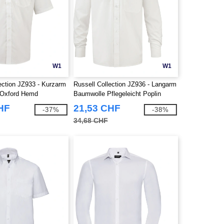
W1
W1
ection JZ933 - Kurzarm
Russell Collection JZ936 - Langarm
t Oxford Hemd
Baumwolle Pflegeleicht Poplin
Hemd
HF
21,53 CHF
-37%
-38%
34,68 CHF