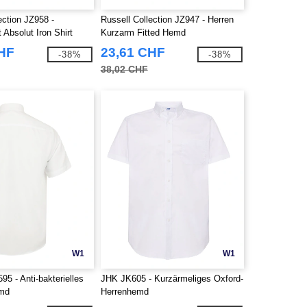
ection JZ958 -
Russell Collection JZ947 - Herren
 Absolut Iron Shirt
Kurzarm Fitted Hemd
CHF
23,61 CHF
-38%
-38%
38,02 CHF
W1
W1
5 - Anti-bakterielles
JHK JK605 - Kurzärmeliges Oxford-
md
Herrenhemd