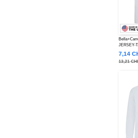
Bella+Can
JERSEY-
7,14 C
13,21 CH