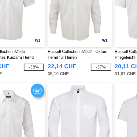
W1
W1
llection JZ935 -
Russell Collection JZ932 - Oxford
Russell Coll
chtes Kurzarm Hemd
Hemd für Herren
Pflegeleich
CHF
22,14 CHF
20,11 C
-38%
-37%
F
35,10 CHF
31,87 CHF