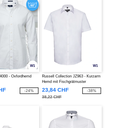
W1
W1
4000 - Oxfordhemd
Russell Collection JZ963 - Kurzarm
Hemd mit Fischgrätmuster
CHF
23,84 CHF
-24%
-38%
38,22 CHF