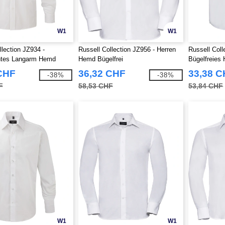
W1
W1
llection JZ934 -
Russell Collection JZ956 - Herren
Russell Coll
chtes Langarm Hemd
Hemd Bügelfrei
Bügelfreies
lin
CHF
36,32 CHF
33,38 
-38%
-38%
F
58,53 CHF
53,84 CHF
W1
W1