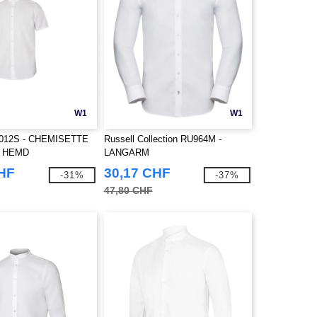
W1
W1
5012S - CHEMISETTE
Russell Collection RU964M -
 HEMD
LANGARM
MASSGESCHNEIDERTES
CHF
30,17 CHF
-31%
-37%
KONTRASTFARBENES
47,80 CHF
FISCHGRÄT HERREN HEMD