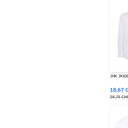
JHK JK600
18,67 
28,75 CH