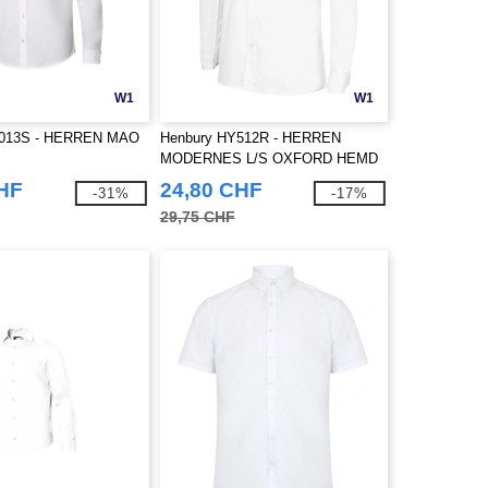
W1
W1
5013S - HERREN MAO
Henbury HY512R - HERREN
MODERNES L/S OXFORD HEMD
– REGULAR FIT
CHF
24,80 CHF
-31%
-17%
29,75 CHF