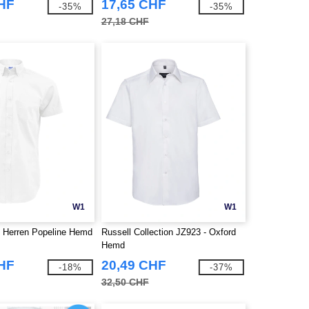
CHF
17,65 CHF
-35%
-35%
27,18 CHF
W1
W1
 Herren Popeline Hemd
Russell Collection JZ923 - Oxford
Hemd
CHF
20,49 CHF
-18%
-37%
32,50 CHF