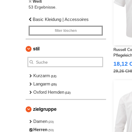
Weiß
53 Ergebnisse.
Basic Kleidung | Accessoires
filter löschen
stil
Russell Co
Pflegelei
Herren
18,12 
29,26 CH
Kurzarm
(12)
Langarm
(25)
Oxford Hemden
(12)
zielgruppe
Damen
(23)
Herren
(53)