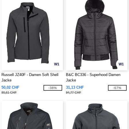
W1
W1
Russell JZ40F - Damen Soft Shell
B&C BC336 - Superhood Damen
Jacke
Jacke
50,02 CHF
31,13 CHF
-38%
-67%
80,61 CHF
94,77 CHF