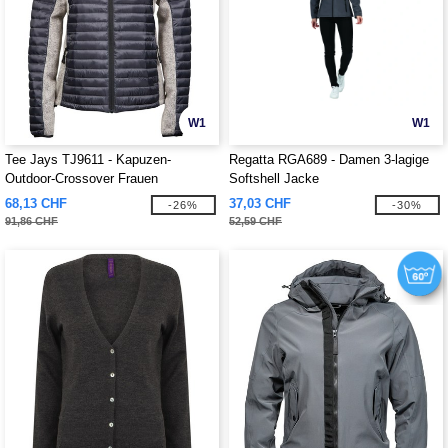
W1
W1
Tee Jays TJ9611 - Kapuzen-
Regatta RGA689 - Damen 3-lagige
Outdoor-Crossover Frauen
Softshell Jacke
68,13 CHF
37,03 CHF
-26%
-30%
91,86 CHF
52,59 CHF