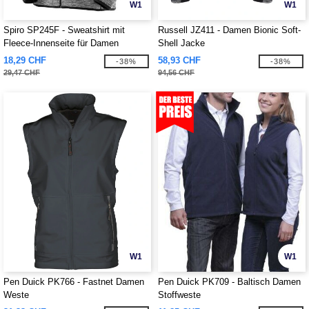
W1
W1
Spiro SP245F - Sweatshirt mit
Russell JZ411 - Damen Bionic Soft-
Fleece-Innenseite für Damen
Shell Jacke
18,29 CHF
58,93 CHF
-38%
-38%
29,47 CHF
94,56 CHF
W1
W1
Pen Duick PK766 - Fastnet Damen
Pen Duick PK709 - Baltisch Damen
Weste
Stoffweste