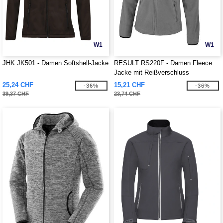
W1
W1
JHK JK501 - Damen Softshell-Jacke
RESULT RS220F - Damen Fleece
Jacke mit Reißverschluss
25,24 CHF
15,21 CHF
-36%
-36%
39,37 CHF
23,74 CHF