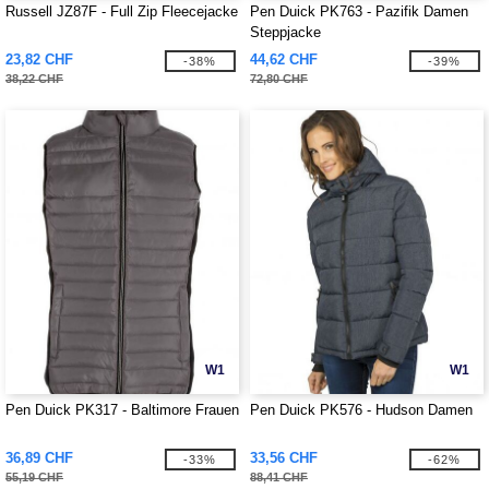
Russell JZ87F - Full Zip Fleecejacke
Pen Duick PK763 - Pazifik Damen
Steppjacke
23,82 CHF
44,62 CHF
-38%
-39%
38,22 CHF
72,80 CHF
W1
W1
Pen Duick PK317 - Baltimore Frauen
Pen Duick PK576 - Hudson Damen
36,89 CHF
33,56 CHF
-33%
-62%
55,19 CHF
88,41 CHF