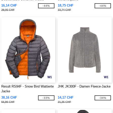
16,14 CHF
18,75 CHF
-44%
-44%
29,05 CHF
33,74 CHF
W1
W1
Result RS94F - Snow Bird Wattierte
JHK JK300F - Damen Fleece-Jacke
Jacke
38,16 CHF
14,17 CHF
-33%
-34%
56,86 CHF
21,35 CHF