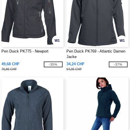
W1
W1
Pen Duick PK775 - Newport
Pen Duick PK769 - Atlantic Damen
Jacke
49,68 CHF
34,24 CHF
-35%
-37%
76,86 CHF
54,05 CHF