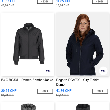
31,33 CHF
11,85 CHF
-33%
-36%
46,76 CHF
18,64 CHF
W1
W1
B&C BC331 - Damen Bomber-Jacke
Regatta RGA702 - City T-shirt
Damen
20,94 CHF
41,86 CHF
-68%
-30%
64,78 CHF
59,47 CHF