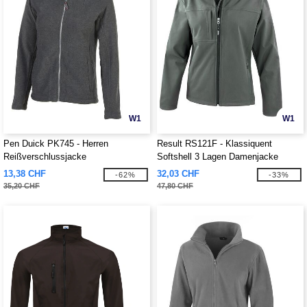
W1
W1
Pen Duick PK745 - Herren
Result RS121F - Klassiquent
Reißverschlussjacke
Softshell 3 Lagen Damenjacke
13,38 CHF
32,03 CHF
-62%
-33%
35,20 CHF
47,80 CHF