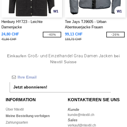
W1
W1
Henbury HY723 - Leichte
Tee Jays TJ9605 - Urban
Damenjacke
Abenteuerjacke Frauen
24,80 CHF
99,13 CHF
-40%
-26%
41,56 CHF
133,72 CHF
Einkaufen
Groß- und Einzelhandel Grau Damen Jacken
bei
Ntextil Suisse
Jetzt abonnieren!
INFORMATION
KONTAKTIEREN SIE UNS
Über Ntextil
Kunde
kunde@ntextil.ch
Meine Bestellung verfolgen
Sales
Zahlungsarten
verkauf@ntextil.ch