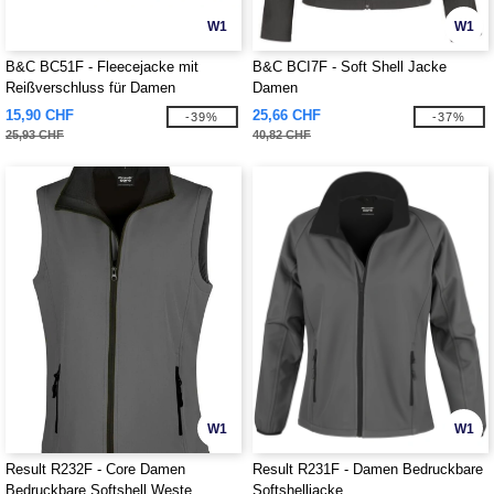
W1
W1
B&C BC51F - Fleecejacke mit
B&C BCI7F - Soft Shell Jacke
Reißverschluss für Damen
Damen
15,90 CHF
25,66 CHF
-39%
-37%
25,93 CHF
40,82 CHF
W1
W1
Result R232F - Core Damen
Result R231F - Damen Bedruckbare
Bedruckbare Softshell Weste
Softshelljacke