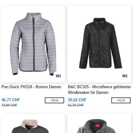
W1
W1
Pen Duick PK518 - Boston Damen
B&C BC325 - Microfleece gefütterter
Windbreaker für Damen
46,77 CHF
30,62 CHF
-36%
-41%
72,80 CHF
51,76 CHF