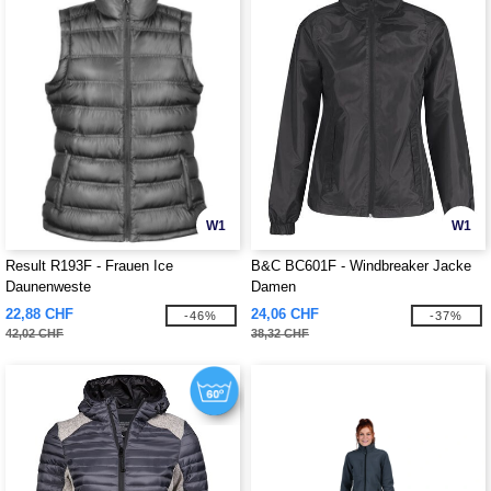
W1
W1
Result R193F - Frauen Ice
B&C BC601F - Windbreaker Jacke
Daunenweste
Damen
22,88 CHF
24,06 CHF
-46%
-37%
42,02 CHF
38,32 CHF