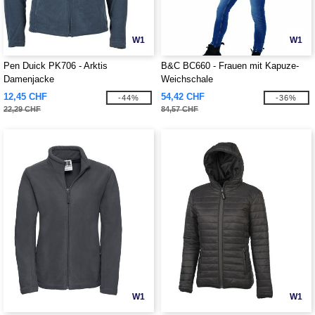
W1
W1
Pen Duick PK706 - Arktis
B&C BC660 - Frauen mit Kapuze-
Damenjacke
Weichschale
12,45 CHF
54,42 CHF
-44%
-36%
22,29 CHF
84,57 CHF
W1
W1