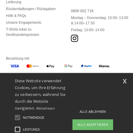
Lieferung
Rückerstattungen / Rückgaben
0800 002 718
Hilfe & FAQs
Montag – Donnerstag: 10:00–13:00
Unsere Engagements
& 14:00–17:30
T-Shirts lokal zu
Freitag: 10:00–14:00
Großhandelspreisen
Bezahlung mit
x
Diese Website verwendet
Unsere Paketzusteller
Cookies, um Ihre Erfahrung
zu verbessern, während Sie
durch die Website
navigieren.
Weiterlesen
ALLE ABLEHNEN
NOTWENDIGE
ALLE AKZEPTIEREN
LEISTUNGS
👋
Hallo