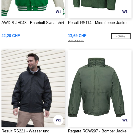
W1
W1
AWDIS JH043 - Baseball-Sweatshirt
Result RS114 - Microfleece Jacke
22,26 CHF
13,69 CHF
-34%
20,62 CHF
W1
W1
Result RS221 - Wasser und
Regatta RGW297 - Bomber Jacke