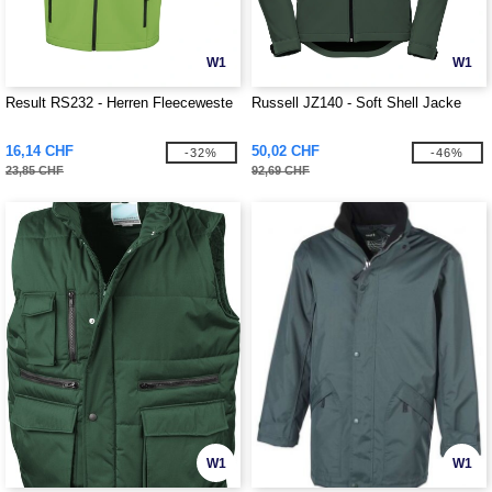
W1
W1
Result RS232 - Herren Fleeceweste
Russell JZ140 - Soft Shell Jacke
16,14 CHF
50,02 CHF
-32%
-46%
23,85 CHF
92,69 CHF
W1
W1