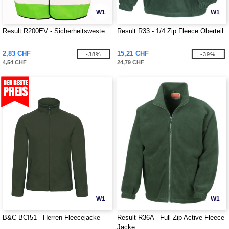
W1
W1
Result R200EV - Sicherheitsweste
Result R33 - 1/4 Zip Fleece Oberteil
2,83 CHF
15,21 CHF
-38%
-39%
4,54 CHF
24,79 CHF
W1
W1
B&C BCI51 - Herren Fleecejacke
Result R36A - Full Zip Active Fleece
Jacke