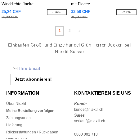
Winddichte Jacke
mit Fleece
25,24 CHF
33,58 CHF
-34%
-27%
38,32 CHF
45,71 CHF
1
2
»
Einkaufen
Groß- und Einzelhandel Grün Herren Jacken
bei
Ntextil Suisse
Jetzt abonnieren!
INFORMATION
KONTAKTIEREN SIE UNS
Über Ntextil
Kunde
kunde@ntextil.ch
Meine Bestellung verfolgen
Sales
Zahlungsarten
verkauf@ntextil.ch
Lieferung
Rückerstattungen / Rückgaben
0800 002 718