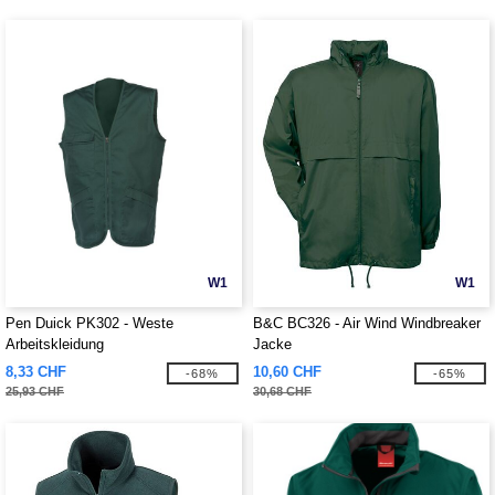
W1
W1
Pen Duick PK302 - Weste
B&C BC326 - Air Wind Windbreaker
Arbeitskleidung
Jacke
8,33 CHF
10,60 CHF
-68%
-65%
25,93 CHF
30,68 CHF