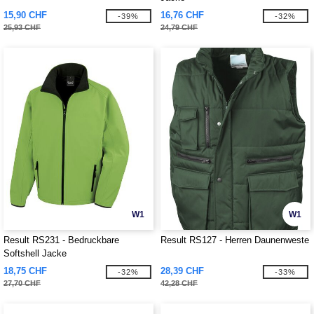
15,90 CHF
16,76 CHF
-39%
-32%
25,93 CHF
24,79 CHF
W1
W1
Result RS231 - Bedruckbare
Result RS127 - Herren Daunenweste
Softshell Jacke
18,75 CHF
28,39 CHF
-32%
-33%
27,70 CHF
42,28 CHF