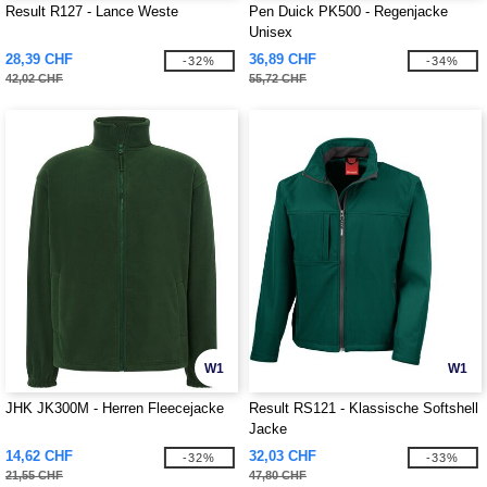
Result R127 - Lance Weste
Pen Duick PK500 - Regenjacke
Unisex
28,39 CHF
36,89 CHF
-32%
-34%
42,02 CHF
55,72 CHF
W1
W1
JHK JK300M - Herren Fleecejacke
Result RS121 - Klassische Softshell
Jacke
14,62 CHF
32,03 CHF
-32%
-33%
21,55 CHF
47,80 CHF