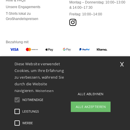
Hilfe & FAQs
Montag – Donnerstag: 10:00–13:00
Unsere Engagements
& 14:00–17:30
T-Shirts lokal zu
Freitag: 10:00–14:00
Großhandelspreisen
Bezahlung mit
x
Diese Website verwendet
Unsere Paketzusteller
Cookies, um Ihre Erfahrung
zu verbessern, während Sie
durch die Website
navigieren.
Weiterlesen
ALLE ABLEHNEN
NOTWENDIGE
ALLE AKZEPTIEREN
LEISTUNGS
👋
Hallo
Wenn Sie Fragen oder Bedenken
WERBE
Rechtliche Hinweise
-
Datenschutzbestimmungen
-
Bedingungen und Konditionen
-
haben, können Sie uns jederzeit
General Contract Conditions
-
Cookie-Richtlinie
-
Site Map
Copyright 2026 ntextil.ch