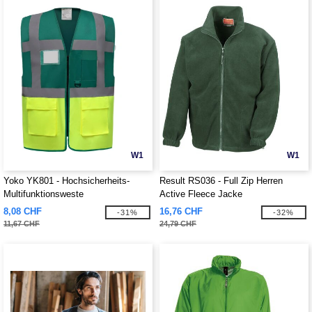
W1
W1
Yoko YK801 - Hochsicherheits-
Result RS036 - Full Zip Herren
Multifunktionsweste
Active Fleece Jacke
8,08 CHF
16,76 CHF
-31%
-32%
11,67 CHF
24,79 CHF