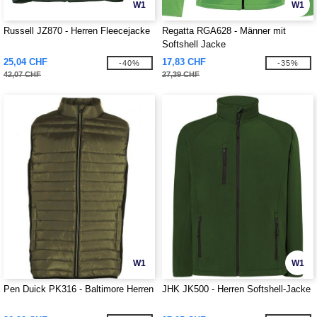
W1
W1
Russell JZ870 - Herren Fleecejacke
Regatta RGA628 - Männer mit
Softshell Jacke
25,04 CHF
17,83 CHF
-40%
-35%
42,07 CHF
27,39 CHF
W1
W1
Pen Duick PK316 - Baltimore Herren
JHK JK500 - Herren Softshell-Jacke