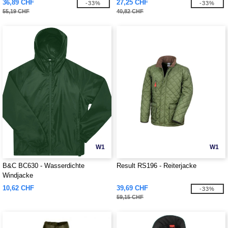
36,89 CHF
27,25 CHF
-33%
-33%
55,19 CHF
40,82 CHF
W1
W1
B&C BC630 - Wasserdichte
Result RS196 - Reiterjacke
Windjacke
10,62 CHF
39,69 CHF
-33%
59,15 CHF