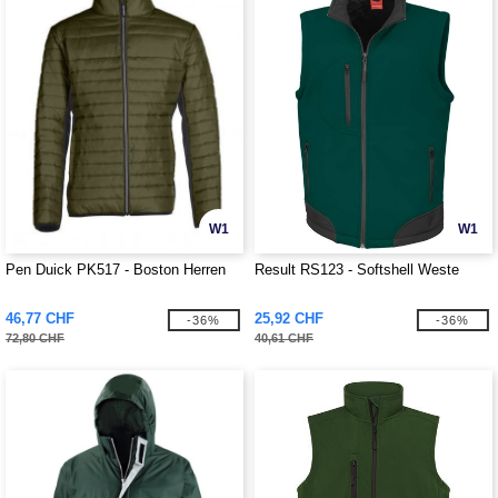
W1
W1
Pen Duick PK517 - Boston Herren
Result RS123 - Softshell Weste
46,77 CHF
25,92 CHF
-36%
-36%
72,80 CHF
40,61 CHF