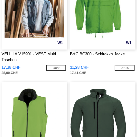
W1
W1
VELILLA V15901 - VEST Multi
B&C BC300 - Schirokko Jacke
Taschen
17,38 CHF
11,28 CHF
-30%
-35%
25,00 CHF
17,41 CHF