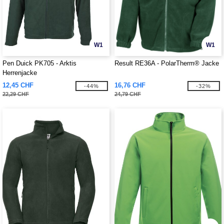
W1
W1
Pen Duick PK705 - Arktis
Result RE36A - PolarTherm® Jacke
Herrenjacke
12,45 CHF
16,76 CHF
-44%
-32%
22,29 CHF
24,79 CHF