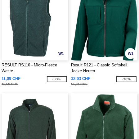
W1
W1
RESULT RS116 - Micro-Fleece
Result R121 - Classic Softshell
Weste
Jacke Herren
11,09 CHF
32,03 CHF
-33%
-38%
16,56 CHF
51,34 CHF