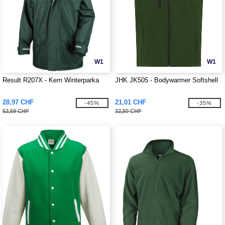
W1
W1
Result R207X - Kern Winterparka
JHK JK505 - Bodywarmer Softshell
28,97 CHF
21,01 CHF
-45%
-35%
52,59 CHF
32,50 CHF