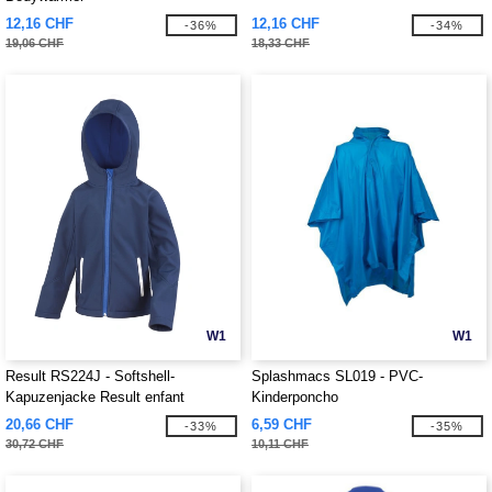
12,16 CHF
12,16 CHF
-36%
-34%
19,06 CHF
18,33 CHF
W1
W1
Result RS224J - Softshell-
Splashmacs SL019 - PVC-
Kapuzenjacke Result enfant
Kinderponcho
20,66 CHF
6,59 CHF
-33%
-35%
30,72 CHF
10,11 CHF