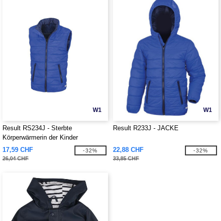
W1
W1
Result RS234J - Sterbte
Result R233J - JACKE
Körperwärmerin der Kinder
17,59 CHF
22,88 CHF
-32%
-32%
26,04 CHF
33,85 CHF