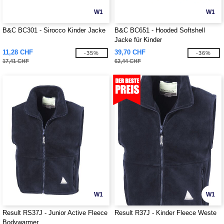
W1
W1
B&C BC301 - Sirocco Kinder Jacke
B&C BC651 - Hooded Softshell
Jacke für Kinder
11,28 CHF
39,70 CHF
-35%
-36%
17,41 CHF
62,44 CHF
W1
W1
Result RS37J - Junior Active Fleece
Result R37J - Kinder Fleece Weste
Bodywarmer