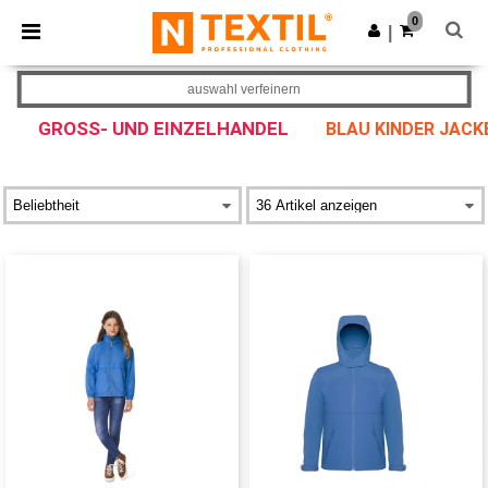
×
Ntextil App
0
App holen
|
Bessere Preise in der App!
auswahl verfeinern
GROSS- UND EINZELHANDEL
BLAU KINDER JACK