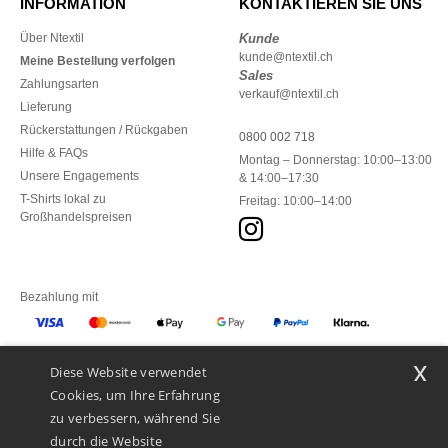
INFORMATION
KONTAKTIEREN SIE UNS
Über Ntextil
Kunde
kunde@ntextil.ch
Meine Bestellung verfolgen
Sales
Zahlungsarten
verkauf@ntextil.ch
Lieferung
Rückerstattungen / Rückgaben
0800 002 718
Hilfe & FAQs
Montag – Donnerstag: 10:00–13:00
Unsere Engagements
& 14:00–17:30
T-Shirts lokal zu
Freitag: 10:00–14:00
Großhandelspreisen
Bezahlung mit
x
Diese Website verwendet
Unsere Paketzusteller
Cookies, um Ihre Erfahrung
zu verbessern, während Sie
durch die Website