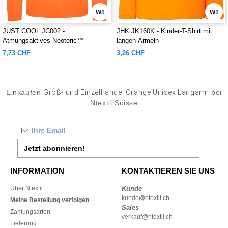
W1
W1
JUST COOL JC002 -
JHK JK160K - Kinder-T-Shirt mit
Atmungsaktives Neoteric™
langen Ärmeln
Langarm-T-Shirt
7,73 CHF
3,26 CHF
Einkaufen
Groß- und Einzelhandel Orange Unisex Langarm
bei
Ntextil Suisse
Jetzt abonnieren!
INFORMATION
KONTAKTIEREN SIE UNS
Über Ntextil
Kunde
kunde@ntextil.ch
Meine Bestellung verfolgen
Sales
Zahlungsarten
verkauf@ntextil.ch
Lieferung