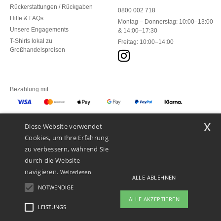
Rückerstattungen / Rückgaben
0800 002 718
Hilfe & FAQs
Montag – Donnerstag: 10:00–13:00
Unsere Engagements
& 14:00–17:30
T-Shirts lokal zu
Freitag: 10:00–14:00
Großhandelspreisen
Bezahlung mit
x
Diese Website verwendet
Unsere Paketzusteller
Cookies, um Ihre Erfahrung
zu verbessern, während Sie
durch die Website
navigieren.
Weiterlesen
ALLE ABLEHNEN
NOTWENDIGE
ALLE AKZEPTIEREN
LEISTUNGS
👋
Hallo