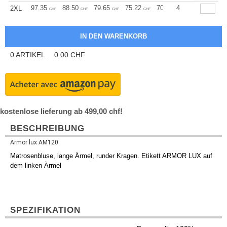
97.35
88.50
79.65
75.22
70.80
4
66.37
2XL
CHF
CHF
CHF
CHF
CHF
CHF
0
ARTIKEL
0.00
CHF
kostenlose lieferung ab 499,00 chf!
BESCHREIBUNG
Armor lux AM120
Matrosenbluse, lange Ärmel, runder Kragen. Etikett ARMOR LUX auf
dem linken Ärmel
SPEZIFIKATION