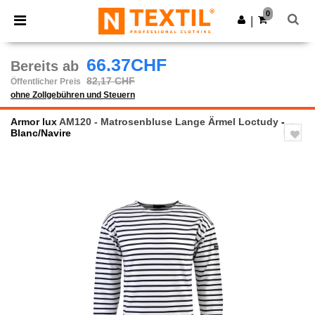
×
Ntextil App
0
App holen
|
Bessere Preise in der App!
66.37CHF
Bereits ab
82,17 CHF
Öffentlicher Preis
ohne Zollgebühren und Steuern
Armor lux
AM120 - Matrosenbluse Lange Ärmel Loctudy
-
Blanc/Navire
Previous
Next