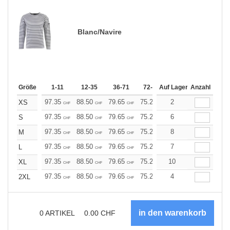
Blanc/Navire
Größe
1-11
12-35
36-71
72-143
Auf Lager
144-287
Anzahl
288 +
97.35
88.50
79.65
75.22
2
70.80
66.37
XS
CHF
CHF
CHF
CHF
CHF
CHF
97.35
88.50
79.65
75.22
6
70.80
66.37
S
CHF
CHF
CHF
CHF
CHF
CHF
97.35
88.50
79.65
75.22
8
70.80
66.37
M
CHF
CHF
CHF
CHF
CHF
CHF
97.35
88.50
79.65
75.22
7
70.80
66.37
L
CHF
CHF
CHF
CHF
CHF
CHF
97.35
88.50
79.65
75.22
10
70.80
66.37
XL
CHF
CHF
CHF
CHF
CHF
CHF
97.35
88.50
79.65
75.22
4
70.80
66.37
2XL
CHF
CHF
CHF
CHF
CHF
CHF
0
ARTIKEL
0.00
CHF