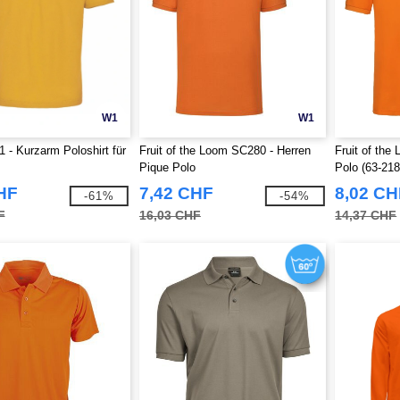
W1
W1
- Kurzarm Poloshirt für
Fruit of the Loom SC280 - Herren
Fruit of th
Pique Polo
Polo (63-218
HF
7,42 CHF
8,02 CH
-61%
-54%
F
16,03 CHF
14,37 CHF