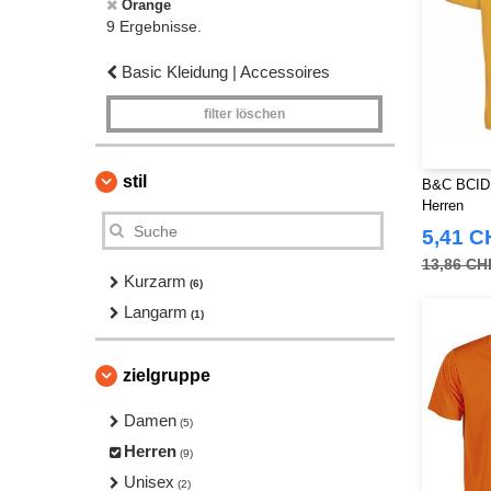
Orange
9 Ergebnisse.
Basic Kleidung | Accessoires
filter löschen
stil
B&C BCID1 
Herren
5,41 C
13,86 CH
Kurzarm
(6)
Langarm
(1)
zielgruppe
Damen
(5)
Herren
(9)
Unisex
(2)