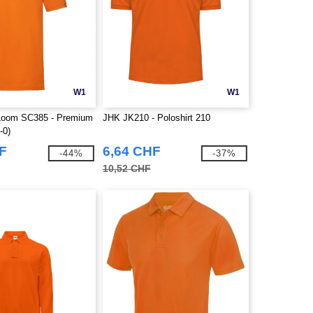
W1
W1
e Loom SC385 - Premium
JHK JK210 - Poloshirt 210
-0)
F
6,64 CHF
-44%
-37%
10,52 CHF