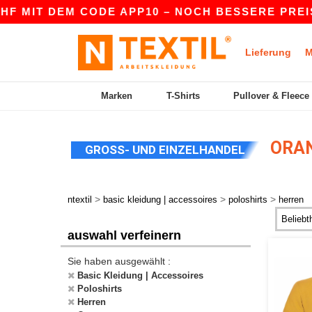
 MIT DEM CODE APP10 – NOCH BESSERE PREISE I
Lieferung
M
Marken
T-Shirts
Pullover & Fleece
ORAN
GROSS- UND EINZELHANDEL
>
>
>
ntextil
basic kleidung | accessoires
poloshirts
herren
auswahl verfeinern
Sie haben ausgewählt :
Basic Kleidung | Accessoires
Poloshirts
Herren