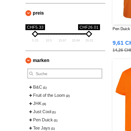
preis
CHF5.33
CHF26.01
Pen Duick 
5.33
10.5
15.67
20.84
26.01
9,61 C
14,26 CH
marken
B&C
(1)
Fruit of the Loom
(2)
JHK
(3)
Just Cool
(1)
Pen Duick
(1)
Tee Jays
(1)