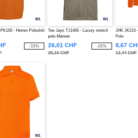
W1
W1
PK150 - Herren Poloshirt
Tee Jays TJ1405 - Luxury stretch
JHK JK215 -
polo Männer
Polo
HF
26,01 CHF
8,67 CH
-33%
-26%
F
35,10 CHF
13,44 CHF
W1