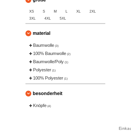
XS
S
M
L
XL
2XL
3XL
4XL
5XL
material
Baumwolle
(3)
100% Baumwolle
(2)
Baumwolle/Poly
(1)
Polyester
(1)
100% Polyester
(1)
besonderheit
Knöpfe
(4)
Einka