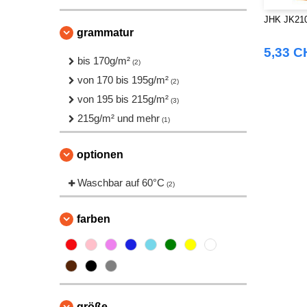
JHK JK210
grammatur
5,33 C
bis 170g/m²
(2)
von 170 bis 195g/m²
(2)
von 195 bis 215g/m²
(3)
215g/m² und mehr
(1)
optionen
Waschbar auf 60°C
(2)
farben
größe