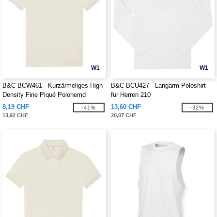
W1
W1
B&C BCW461 - Kurzärmeliges High
B&C BCU427 - Langarm-Poloshirt
Density Fine Piqué Polohemd
für Herren 210
8,19 CHF
13,60 CHF
-41%
-32%
13,92 CHF
20,07 CHF