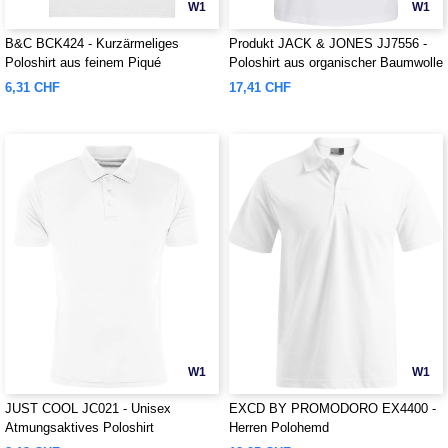
W1
W1
B&C BCK424 - Kurzärmeliges
Produkt JACK & JONES JJ7556 -
Poloshirt aus feinem Piqué
Poloshirt aus organischer Baumwolle
6,31 CHF
17,41 CHF
W1
W1
JUST COOL JC021 - Unisex
EXCD BY PROMODORO EX4400 -
Atmungsaktives Poloshirt
Herren Polohemd