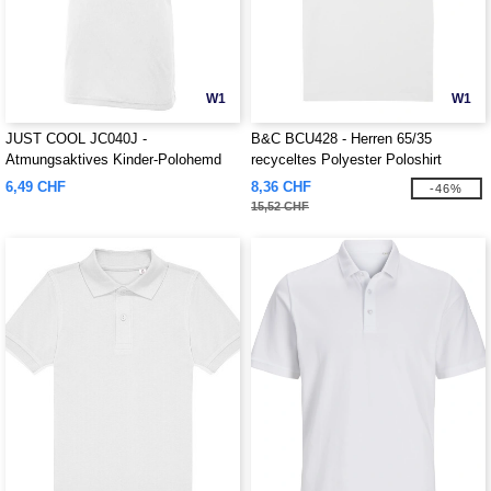
W1
W1
JUST COOL JC040J -
B&C BCU428 - Herren 65/35
Atmungsaktives Kinder-Polohemd
recyceltes Polyester Poloshirt
6,49 CHF
8,36 CHF
-46%
15,52 CHF