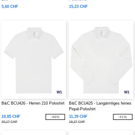
5,60 CHF
15,23 CHF
W1
W1
B&C BCU426 - Herren 210 Poloshirt
B&C BCU425 - Langärmliges feines
Piqué-Poloshirt
10,85 CHF
11,39 CHF
-46%
-41%
20,17 CHF
19,37 CHF