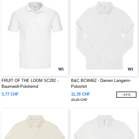
W1
W1
FRUIT OF THE LOOM SC282 -
B&C BCW462 - Damen Langarm-
Baumwoll-Polohemd
Poloshirt
5,77 CHF
11,39 CHF
-44%
20,26 CHF