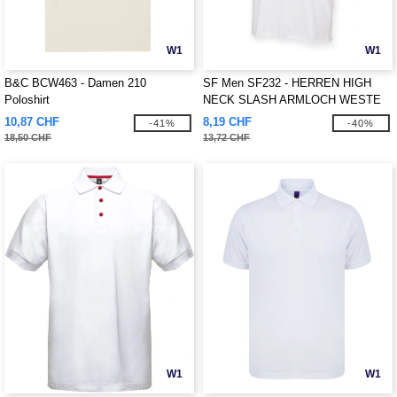
W1
W1
B&C BCW463 - Damen 210
SF Men SF232 - HERREN HIGH
Poloshirt
NECK SLASH ARMLOCH WESTE
10,87 CHF
8,19 CHF
-41%
-40%
18,50 CHF
13,72 CHF
W1
W1