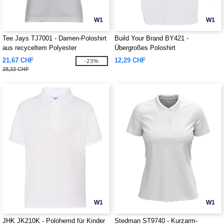
W1
W1
Tee Jays TJ7001 - Damen-Poloshirt
Build Your Brand BY421 -
aus recyceltem Polyester
Übergroßes Poloshirt
21,67 CHF
12,29 CHF
-23%
28,32 CHF
W1
W1
JHK JK210K - Polohemd für Kinder
Stedman ST9740 - Kurzarm-