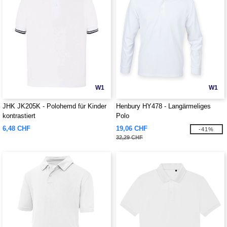
W1
W1
JHK JK205K - Polohemd für Kinder
Henbury HY478 - Langärmeliges
kontrastiert
Polo
6,48 CHF
19,06 CHF
-41%
32,29 CHF