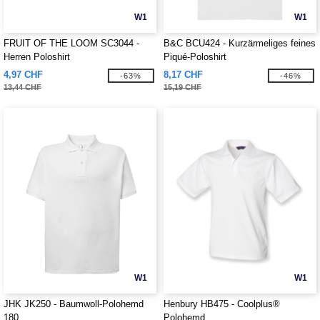
W1
W1
FRUIT OF THE LOOM SC3044 -
B&C BCU424 - Kurzärmeliges feines
Herren Poloshirt
Piqué-Poloshirt
4,97 CHF
8,17 CHF
-63%
-46%
13,44 CHF
15,19 CHF
W1
W1
JHK JK250 - Baumwoll-Polohemd
Henbury HB475 - Coolplus®
180
Polohemd