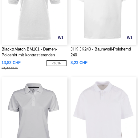
W1
W1
Black&Match BM101 - Damen-
JHK JK240 - Baumwoll-Polohemd
Poloshirt mit kontrastierenden
240
Knöpfen
13,82 CHF
8,23 CHF
-36%
21,47 CHF