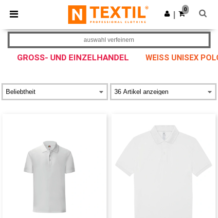
×
Ntextil App
0
App holen
|
Bessere Preise in der App!
auswahl verfeinern
GROSS- UND EINZELHANDEL
WEISS UNISEX POL