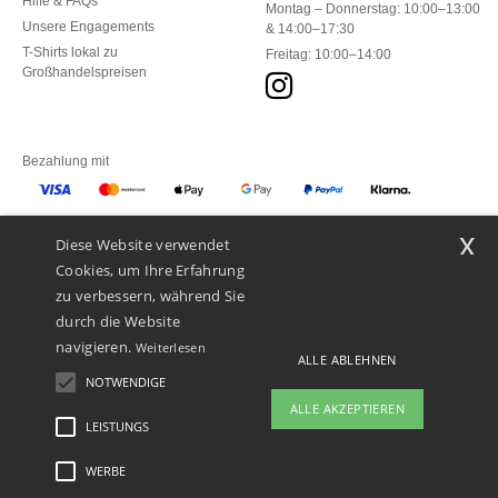
Hilfe & FAQs
Montag – Donnerstag: 10:00–13:00
Unsere Engagements
& 14:00–17:30
T-Shirts lokal zu
Freitag: 10:00–14:00
Großhandelspreisen
Bezahlung mit
x
Diese Website verwendet
Unsere Paketzusteller
Cookies, um Ihre Erfahrung
zu verbessern, während Sie
durch die Website
navigieren.
Weiterlesen
ALLE ABLEHNEN
NOTWENDIGE
ALLE AKZEPTIEREN
LEISTUNGS
👋
Hallo
Wenn Sie Fragen oder Bedenken
WERBE
Rechtliche Hinweise
-
Datenschutzbestimmungen
-
Bedingungen und Konditionen
-
haben, können Sie uns jederzeit
General Contract Conditions
-
Cookie-Richtlinie
-
Site Map
Copyright 2026 ntextil.ch