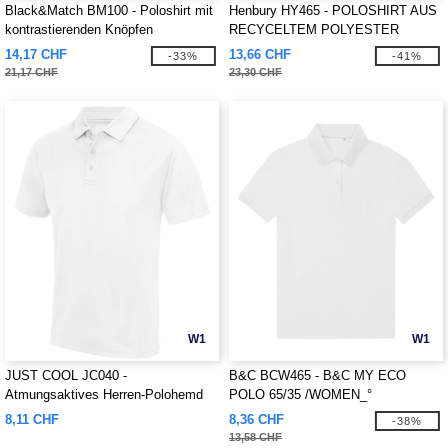
Black&Match BM100 - Poloshirt mit
Henbury HY465 - POLOSHIRT AUS
kontrastierenden Knöpfen
RECYCELTEM POLYESTER
14,17 CHF
13,66 CHF
-33%
-41%
21,17 CHF
23,30 CHF
W1
W1
JUST COOL JC040 -
B&C BCW465 - B&C MY ECO
Atmungsaktives Herren-Polohemd
POLO 65/35 /WOMEN_°
8,11 CHF
8,36 CHF
-38%
13,58 CHF