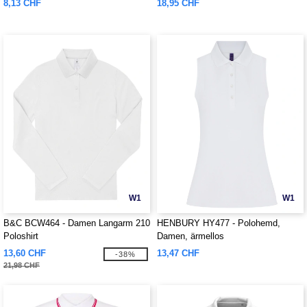
8,13 CHF
18,95 CHF
W1
W1
B&C BCW464 - Damen Langarm 210
HENBURY HY477 - Polohemd,
Poloshirt
Damen, ärmellos
13,60 CHF
13,47 CHF
-38%
21,98 CHF