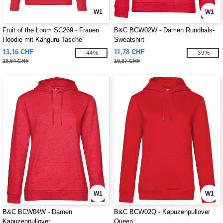
W1
W1
Fruit of the Loom SC269 - Frauen
B&C BCW02W - Damen Rundhals-
Hoodie mit Känguru-Tasche
Sweatshirt
13,16 CHF
11,78 CHF
-44%
-39%
23,64 CHF
19,37 CHF
W1
W1
B&C BCW04W - Damen
B&C BCW02Q - Kapuzenpullover
Kapuzenpullover
Queen