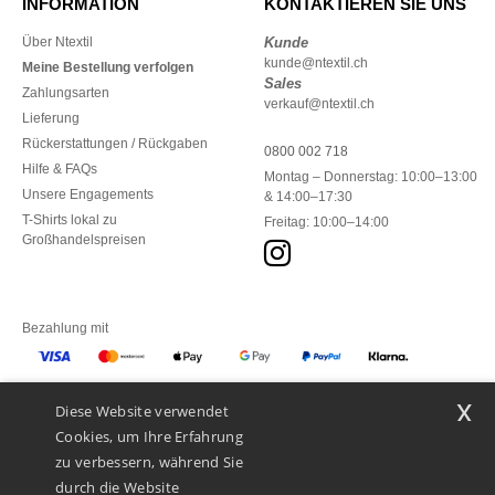
INFORMATION
KONTAKTIEREN SIE UNS
Über Ntextil
Kunde
kunde@ntextil.ch
Meine Bestellung verfolgen
Sales
Zahlungsarten
verkauf@ntextil.ch
Lieferung
Rückerstattungen / Rückgaben
0800 002 718
Hilfe & FAQs
Montag – Donnerstag: 10:00–13:00
Unsere Engagements
& 14:00–17:30
T-Shirts lokal zu
Freitag: 10:00–14:00
Großhandelspreisen
Bezahlung mit
x
Diese Website verwendet
Unsere Paketzusteller
Cookies, um Ihre Erfahrung
zu verbessern, während Sie
durch die Website