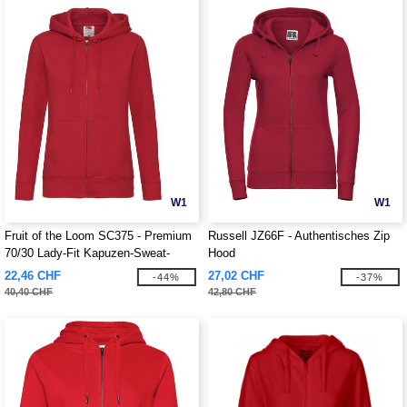
W1
W1
Fruit of the Loom SC375 - Premium
Russell JZ66F - Authentisches Zip
70/30 Lady-Fit Kapuzen-Sweat-
Hood
Jacke
22,46 CHF
27,02 CHF
-44%
-37%
40,40 CHF
42,80 CHF