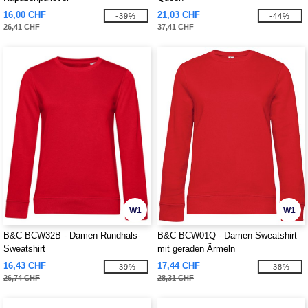
16,00 CHF
21,03 CHF
-39%
-44%
26,41 CHF
37,41 CHF
W1
W1
B&C BCW32B - Damen Rundhals-
B&C BCW01Q - Damen Sweatshirt
Sweatshirt
mit geraden Ärmeln
16,43 CHF
17,44 CHF
-39%
-38%
26,74 CHF
28,31 CHF