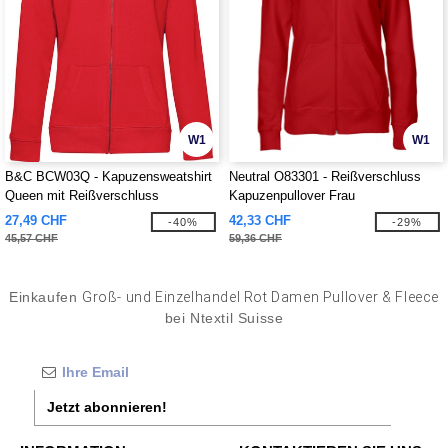
W1
W1
B&C BCW03Q - Kapuzensweatshirt
Neutral O83301 - Reißverschluss
Queen mit Reißverschluss
Kapuzenpullover Frau
27,49 CHF
42,33 CHF
-40%
-29%
45,57 CHF
59,36 CHF
Einkaufen
Groß- und Einzelhandel Rot Damen Pullover & Fleece
bei Ntextil Suisse
Jetzt abonnieren!