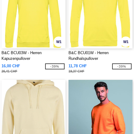
W1
W1
B&C BCU03W - Herren
B&C BCU01W - Herren
Kapuzenpullover
Rundhalspullover
16,00 CHF
11,78 CHF
-39%
-39%
26,41 CHF
19,37 CHF