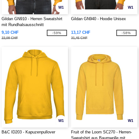
W1
W1
Gildan GN910 - Herren Sweatshirt
Gildan GN940 - Hoodie Unisex
mit Rundhalsausschnitt
9,10 CHF
13,17 CHF
-59%
-58%
22,08 CHF
31,45 CHF
W1
W1
B&C ID203 - Kapuzenpullover
Fruit of the Loom SC270 - Herren-
Sweatshirt aus Baumwolle mit