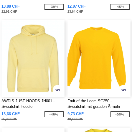
Kapuze
13,88 CHF
12,97 CHF
-39%
-45%
22,91 CHF
23,64 CHF
W1
W1
AWDIS JUST HOODS JH001 -
Fruit of the Loom SC250 -
Sweatshirt Hoodie
Sweatshirt mit geraden Ärmeln
13,66 CHF
9,73 CHF
-46%
-50%
25,30 CHF
19,48 CHF