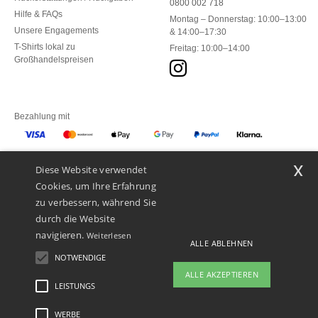
0800 002 718
Hilfe & FAQs
Montag – Donnerstag: 10:00–13:00
Unsere Engagements
& 14:00–17:30
T-Shirts lokal zu
Freitag: 10:00–14:00
Großhandelspreisen
Bezahlung mit
x
Diese Website verwendet
Unsere Paketzusteller
Cookies, um Ihre Erfahrung
zu verbessern, während Sie
durch die Website
navigieren.
Weiterlesen
ALLE ABLEHNEN
NOTWENDIGE
ALLE AKZEPTIEREN
LEISTUNGS
WERBE
Rechtliche Hinweise
-
Datenschutzbestimmungen
-
Bedingungen und Konditionen
-