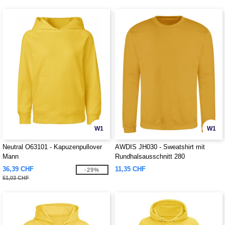
W1
W1
Neutral O63101 - Kapuzenpullover
AWDIS JH030 - Sweatshirt mit
Mann
Rundhalsausschnitt 280
36,39 CHF
11,35 CHF
-29%
51,03 CHF