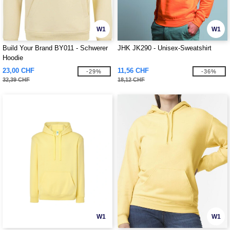
W1
W1
Build Your Brand BY011 - Schwerer
JHK JK290 - Unisex-Sweatshirt
Hoodie
23,00 CHF
11,56 CHF
-29%
-36%
32,39 CHF
18,12 CHF
W1
W1