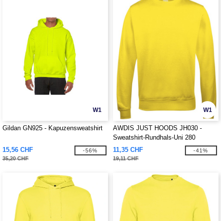
W1
W1
Gildan GN925 - Kapuzensweatshirt
AWDIS JUST HOODS JH030 -
Sweatshirt-Rundhals-Uni 280
15,56 CHF
11,35 CHF
-56%
-41%
35,20 CHF
19,11 CHF