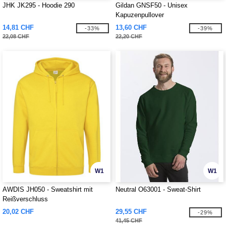
JHK JK295 - Hoodie 290
Gildan GNSF50 - Unisex
Kapuzenpullover
14,81 CHF
13,60 CHF
-33%
-39%
22,08 CHF
22,20 CHF
W1
W1
AWDIS JH050 - Sweatshirt mit
Neutral O63001 - Sweat-Shirt
Reißverschluss
20,02 CHF
29,55 CHF
-29%
41,45 CHF