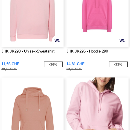
W1
W1
JHK JK290 - Unisex-Sweatshirt
JHK JK295 - Hoodie 290
11,56 CHF
14,81 CHF
-36%
-33%
18,12 CHF
22,08 CHF