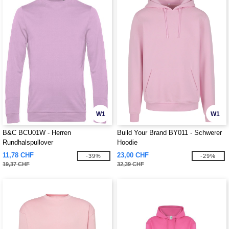
W1
W1
B&C BCU01W - Herren
Build Your Brand BY011 - Schwerer
Rundhalspullover
Hoodie
11,78 CHF
23,00 CHF
-39%
-29%
19,37 CHF
32,39 CHF