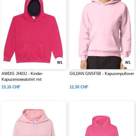
W1
W1
AWDIS JH03J - Kinder-
GILDAN GNSF5B - Kapuzenpullover
Kapuzensweatshirt mit
Farbkontrasten
15,16 CHF
12,50 CHF