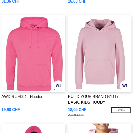
31,36 CHF
16,03 CHF
W1
W1
AWDIS JH004 - Hoodie
BUILD YOUR BRAND BY117 -
BASIC KIDS HOODY
19,98 CHF
18,05 CHF
-23%
23,59 CHF