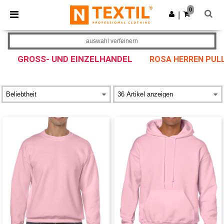
×
Ntextil App
0
App holen
|
Bessere Preise in der App!
auswahl verfeinern
GROSS- UND EINZELHANDEL
ROSA HERREN PULL