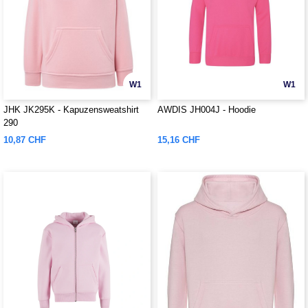
W1
W1
JHK JK295K - Kapuzensweatshirt
AWDIS JH004J - Hoodie
290
10,87 CHF
15,16 CHF