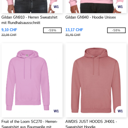
W1
W1
Gildan GN910 - Herren Sweatshirt
Gildan GN940 - Hoodie Unisex
mit Rundhalsausschnitt
9,10 CHF
13,17 CHF
-59%
-58%
22,08 CHF
31,45 CHF
W1
W1
Fruit of the Loom SC270 - Herren-
AWDIS JUST HOODS JH001 -
Sweatshirt aus Baumwolle mit
Sweatshirt Hoodie