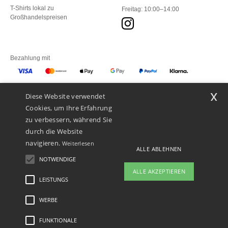
T-Shirts lokal zu
Freitag: 10:00–14:00
Großhandelspreisen
Bezahlung mit
x
Diese Website verwendet
Unsere Paketzusteller
Cookies, um Ihre Erfahrung
zu verbessern, während Sie
durch die Website
navigieren.
Weiterlesen
ALLE ABLEHNEN
NOTWENDIGE
ALLE AKZEPTIEREN
LEISTUNGS
👋
Hallo
Wenn Sie Fragen oder Bedenken
WERBE
Rechtliche Hinweise
-
Datenschutzbestimmungen
-
Bedingungen und Konditionen
-
haben, können Sie uns jederzeit
General Contract Conditions
-
Cookie-Richtlinie
-
Site Map
Copyright 2026 ntextil.ch
kontaktieren. Unser Chatbot ist hier,
- Alle Rechte vorbehalten
FUNKTIONALE
um Ihnen zu helfen.