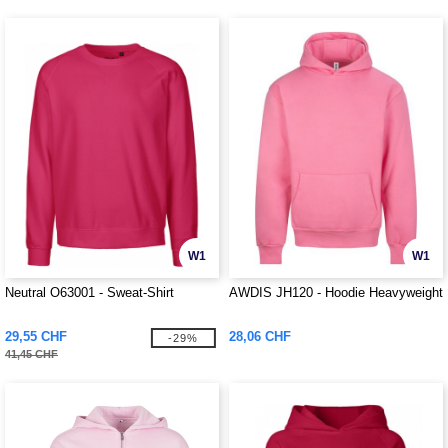
W1
W1
Neutral O63001 - Sweat-Shirt
AWDIS JH120 - Hoodie Heavyweight
29,55 CHF
28,06 CHF
-29%
41,45 CHF