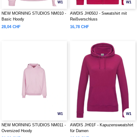
W1
W1
NEW MORNING STUDIOS NM010 -
AWDIS JH050J - Sweatshirt mit
Basic Hoody
Reißverschluss
28,04 CHF
16,78 CHF
W1
W1
NEW MORNING STUDIOS NM011 -
AWDIS JH01F - Kapuzensweatshirt
Oversized Hoody
für Damen