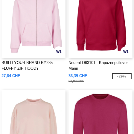
W1
W1
BUILD YOUR BRAND BY285 -
Neutral O63101 - Kapuzenpullover
FLUFFY ZIP HOODY
Mann
27,84 CHF
36,39 CHF
-29%
51,03 CHF