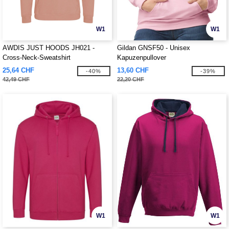
W1
W1
AWDIS JUST HOODS JH021 -
Gildan GNSF50 - Unisex
Cross-Neck-Sweatshirt
Kapuzenpullover
25,64 CHF
13,60 CHF
-40%
-39%
42,49 CHF
22,20 CHF
W1
W1