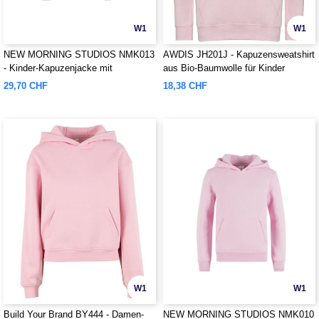
W1
W1
NEW MORNING STUDIOS NMK013
AWDIS JH201J - Kapuzensweatshirt
- Kinder-Kapuzenjacke mit
aus Bio-Baumwolle für Kinder
Reißverschluss
29,70 CHF
18,38 CHF
W1
W1
Build Your Brand BY444 - Damen-
NEW MORNING STUDIOS NMK010