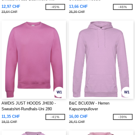
Kapuze
12,97 CHF
13,66 CHF
-45%
-46%
23,64 CHF
25,30 CHF
W1
W1
AWDIS JUST HOODS JH030 -
B&C BCU03W - Herren
Sweatshirt-Rundhals-Uni 280
Kapuzenpullover
11,35 CHF
16,00 CHF
-41%
-39%
19,11 CHF
26,41 CHF