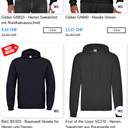
W1
W1
Gildan GN910 - Herren Sweatshirt
Gildan GN940 - Hoodie Unisex
mit Rundhalsausschnitt
9,10 CHF
13,17 CHF
-59%
-58%
22,08 CHF
31,45 CHF
W1
W1
B&C BCID3 - Baumwoll Hoodie für
Fruit of the Loom SC270 - Herren-
Herren und Damen
Sweatshirt aus Baumwolle mit