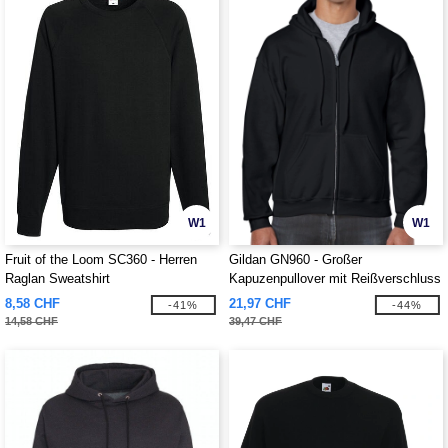
W1
W1
Fruit of the Loom SC360 - Herren
Gildan GN960 - Großer
Raglan Sweatshirt
Kapuzenpullover mit Reißverschluss
8,58 CHF
21,97 CHF
-41%
-44%
14,58 CHF
39,47 CHF