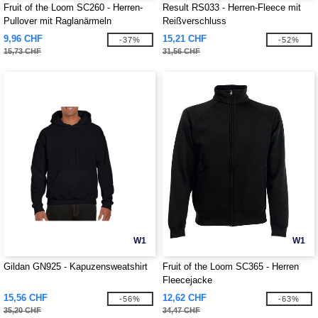
Fruit of the Loom SC260 - Herren-
Result RS033 - Herren-Fleece mit
Pullover mit Raglanärmeln
Reißverschluss
9,96 CHF
15,21 CHF
-37%
-52%
15,73 CHF
31,56 CHF
W1
W1
Gildan GN925 - Kapuzensweatshirt
Fruit of the Loom SC365 - Herren
Fleecejacke
15,56 CHF
12,62 CHF
-56%
-63%
35,20 CHF
34,47 CHF