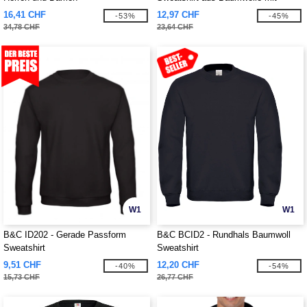
Kapuze
16,41 CHF
12,97 CHF
-53%
-45%
34,78 CHF
23,64 CHF
W1
W1
B&C ID202 - Gerade Passform
B&C BCID2 - Rundhals Baumwoll
Sweatshirt
Sweatshirt
9,51 CHF
12,20 CHF
-40%
-54%
15,73 CHF
26,77 CHF