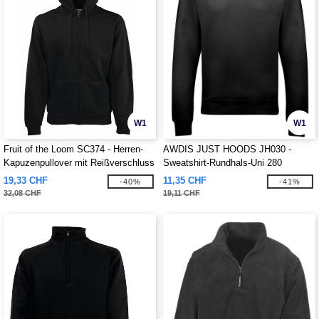
W1
W1
Fruit of the Loom SC374 - Herren-
AWDIS JUST HOODS JH030 -
Kapuzenpullover mit Reißverschluss
Sweatshirt-Rundhals-Uni 280
19,33 CHF
11,35 CHF
-40%
-41%
32,08 CHF
19,11 CHF