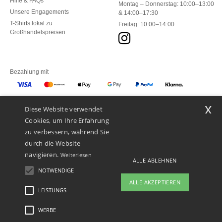
Hilfe & FAQs
Montag – Donnerstag: 10:00–13:00
Unsere Engagements
& 14:00–17:30
T-Shirts lokal zu
Freitag: 10:00–14:00
Großhandelspreisen
Bezahlung mit
x
Diese Website verwendet
Unsere Paketzusteller
Cookies, um Ihre Erfahrung
zu verbessern, während Sie
durch die Website
navigieren.
Weiterlesen
ALLE ABLEHNEN
NOTWENDIGE
ALLE AKZEPTIEREN
LEISTUNGS
👋
Hallo
Wenn Sie Fragen oder Bedenken
WERBE
Rechtliche Hinweise
-
Datenschutzbestimmungen
-
Bedingungen und Konditionen
-
haben, können Sie uns jederzeit
General Contract Conditions
-
Cookie-Richtlinie
-
Site Map
Copyright 2026 ntextil.ch