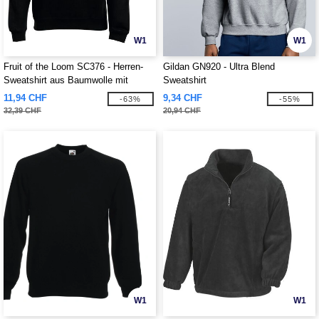
W1
W1
Fruit of the Loom SC376 - Herren-
Gildan GN920 - Ultra Blend
Sweatshirt aus Baumwolle mit
Sweatshirt
Reißverschluss
11,94 CHF
9,34 CHF
-63%
-55%
32,39 CHF
20,94 CHF
W1
W1