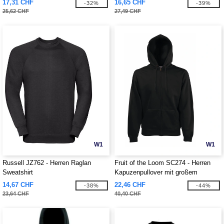
17,31 CHF
16,65 CHF
-32%
-39%
25,62 CHF
27,49 CHF
W1
W1
Russell JZ762 - Herren Raglan
Fruit of the Loom SC274 - Herren
Sweatshirt
Kapuzenpullover mit großem
Reißverschluss
14,67 CHF
22,46 CHF
-38%
-44%
23,64 CHF
40,40 CHF