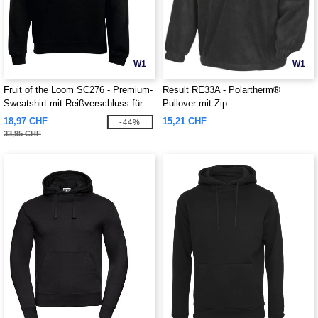
W1
W1
Fruit of the Loom SC276 - Premium-
Result RE33A - Polartherm®
Sweatshirt mit Reißverschluss für
Pullover mit Zip
Herren
18,97 CHF
15,21 CHF
-44%
33,95 CHF