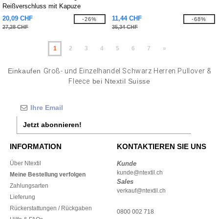
Reißverschluss mit Kapuze
20,09 CHF
11,44 CHF
-26%
-68%
27,28 CHF
35,34 CHF
1
2
3
4
5
6
7
»
Einkaufen
Groß- und Einzelhandel Schwarz Herren Pullover &
Fleece
bei Ntextil Suisse
Jetzt abonnieren!
INFORMATION
KONTAKTIEREN SIE UNS
Über Ntextil
Kunde
kunde@ntextil.ch
Meine Bestellung verfolgen
Sales
Zahlungsarten
verkauf@ntextil.ch
Lieferung
Rückerstattungen / Rückgaben
0800 002 718