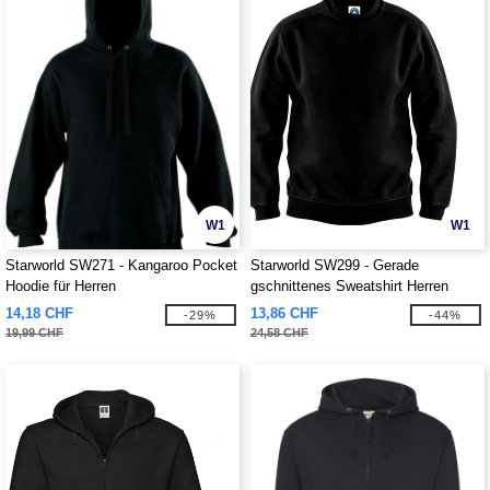
W1
W1
Starworld SW271 - Kangaroo Pocket
Starworld SW299 - Gerade
Hoodie für Herren
gschnittenes Sweatshirt Herren
14,18 CHF
13,86 CHF
-29%
-44%
19,99 CHF
24,58 CHF