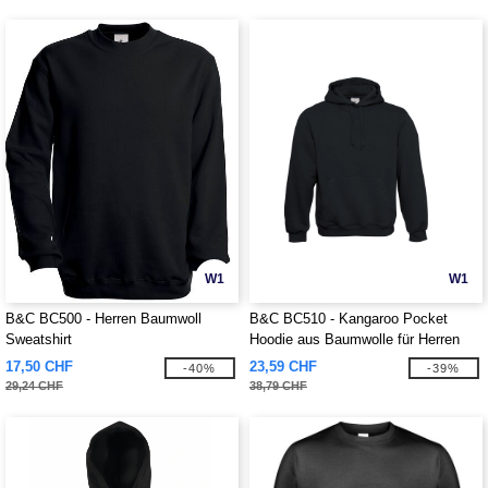
W1
W1
B&C BC500 - Herren Baumwoll
B&C BC510 - Kangaroo Pocket
Sweatshirt
Hoodie aus Baumwolle für Herren
17,50 CHF
23,59 CHF
-40%
-39%
29,24 CHF
38,79 CHF