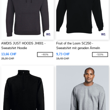
W1
W1
AWDIS JUST HOODS JH001 -
Fruit of the Loom SC250 -
Sweatshirt Hoodie
Sweatshirt mit geraden Ärmeln
13,66 CHF
9,73 CHF
-46%
-50%
25,30 CHF
19,48 CHF