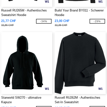
W1
W1
Russell RU265M - Authentisches
Build Your Brand BY011 - Schwerer
Sweatshirt Hoodie
Hoodie
21,77 CHF
23,00 CHF
-34%
-29%
32,86 CHF
32,39 CHF
W1
W1
Starworld SW270 - ultimative
Russell RU262M - Authentisches
Kapuze
Set-In Sweatshirt