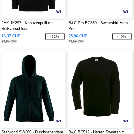
W1
W1
JHK JK297 - Kapuzenpulli mit
B&C Pro BC830 - Sweatshirt Hero
Reißverschluss
Pro
16,37 CHF
25,96 CHF
-32%
-40%
23,95 CHF
43,59 CHF
W1
W1
Starworld SW260 - Durchgehendem
B&C BC512 - Herren Sweatshirt