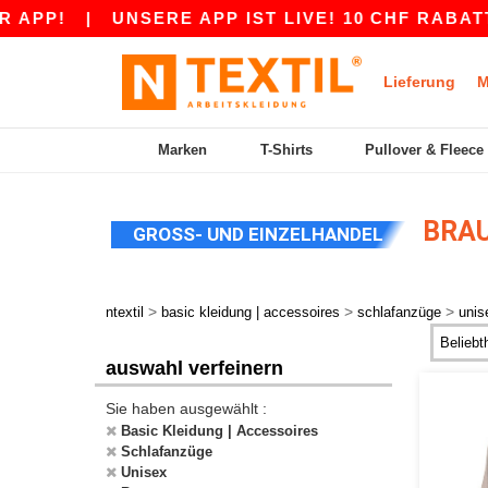
APP!
|
UNSERE APP IST LIVE! 10 CHF RABATT 
Lieferung
M
Marken
T-Shirts
Pullover & Fleece
BRAU
GROSS- UND EINZELHANDEL
>
>
>
ntextil
basic kleidung | accessoires
schlafanzüge
unis
auswahl verfeinern
Sie haben ausgewählt :
Basic Kleidung | Accessoires
Schlafanzüge
Unisex