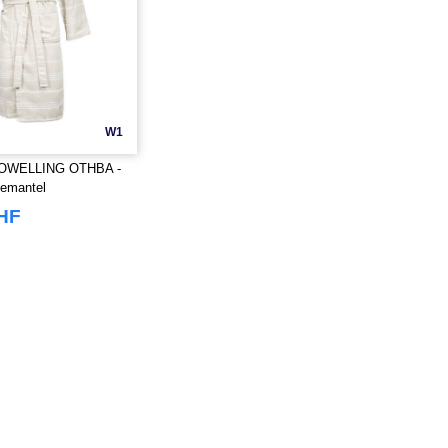
W1
OWELLING OTHBA -
demantel
CHF