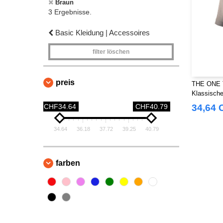
Braun
3 Ergebnisse.
Basic Kleidung | Accessoires
filter löschen
preis
THE ONE 
Klassische
Kapuze
CHF34.64
CHF40.79
34,64 
34.64
36.18
37.72
39.25
40.79
farben