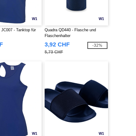
W1
W1
C007 - Tanktop für
Quadra QD440 - Flasche und
Flaschenhalter
F
3,92 CHF
-32%
5,73 CHF
W1
W1