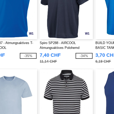
W1
W1
7 - Atmungsaktives T-
Spiro SP288 - AIRCOOL
BUILD YOU
COOL
Atmungsaktives Polohemd
BASIC TAN
HF
7,40 CHF
3,70 CH
-35%
-34%
11,14 CHF
6,19 CHF