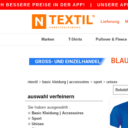
ERE PREISE IN DER APP!
|
UNSERE APP IST LI
Lieferung
M
Marken
T-Shirts
Pullover & Fleece
BLAU
GROSS- UND EINZELHANDEL
>
>
>
ntextil
basic kleidung | accessoires
sport
unisex
auswahl verfeinern
Sie haben ausgewählt :
Basic Kleidung | Accessoires
Sport
Unisex