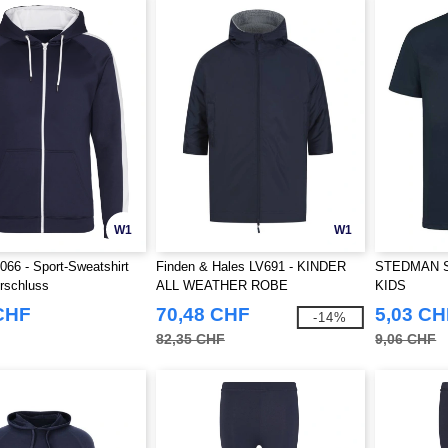
W1
W1
66 - Sport-Sweatshirt
Finden & Hales LV691 - KINDER
STEDMAN S
rschluss
ALL WEATHER ROBE
KIDS
CHF
70,48 CHF
5,03 CH
-14%
82,35 CHF
9,06 CHF