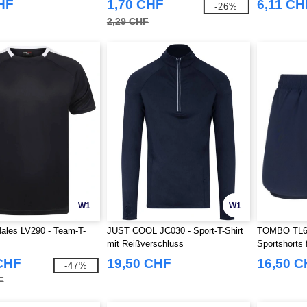
HF
1,70 CHF
6,11 CH
-26%
2,29 CHF
W1
W1
ales LV290 - Team-T-
JUST COOL JC030 - Sport-T-Shirt
TOMBO TL616
mit Reißverschluss
Sportshorts 
CHF
19,50 CHF
16,50 
-47%
F