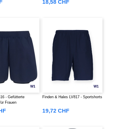
F
18,58 CHF
W1
W1
 - Gefütterte
Finden & Hales LV817 - Sportshorts
für Frauen
CHF
19,72 CHF