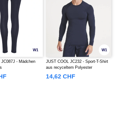
W1
W1
JC087J - Mädchen
JUST COOL JC232 - Sport-T-Shirt
gs
aus recyceltem Polyester
CHF
14,62 CHF