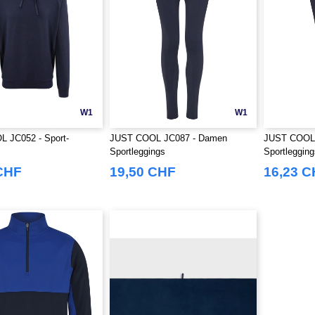
W1
W1
 JC052 - Sport-
JUST COOL JC087 - Damen
JUST COOL 
Sportleggings
Sportleggin
CHF
19,50 CHF
16,23 