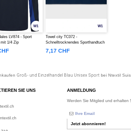
W1
W1
ales LV874 - Sport
Towel city TC072 -
mit 1/4 Zip
Schnelltrocknendes Sporthandtuch
CHF
7,17 CHF
inkaufen
Groß- und Einzelhandel Blau Unisex Sport
bei Ntextil Sui
TIEREN SIE UNS
ANMELDUNG
Werden Sie Mitglied und erhalten 
extil.ch
textil.ch
Jetzt abonnieren!