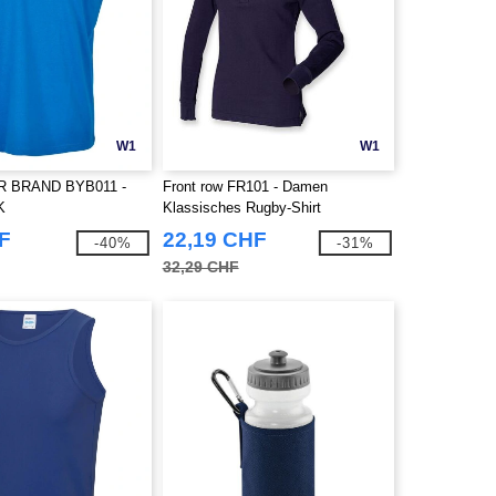
W1
W1
R BRAND BYB011 -
Front row FR101 - Damen
K
Klassisches Rugby-Shirt
F
22,19 CHF
-40%
-31%
32,29 CHF