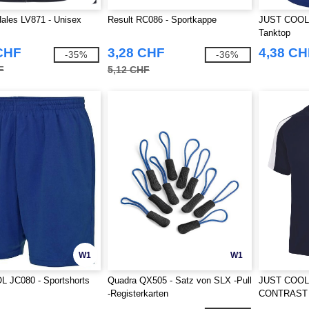
ales LV871 - Unisex
Result RC086 - Sportkappe
JUST COOL 
Tanktop
CHF
3,28 CHF
4,38 CH
-35%
-36%
F
5,12 CHF
W1
W1
 JC080 - Sportshorts
Quadra QX505 - Satz von SLX -Pull
JUST COOL 
-Registerkarten
CONTRAST