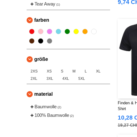
9,74 C
Tear Away
(1)
farben
größe
2XS
XS
S
M
L
XL
2XL
3XL
4XL
5XL
material
Finden & H
Baumwolle
(2)
Shirt
100% Baumwolle
(2)
10,28 
19,27 CH