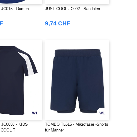
JC015 - Damen-
JUST COOL JC092 - Sandalen
F
9,74 CHF
W1
W1
JC003J - KIDS
TOMBO TL615 - Mikrofaser -Shorts
 COOL T
für Männer