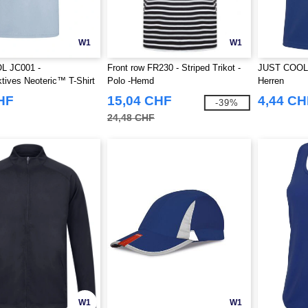
W1
W1
L JC001 -
Front row FR230 - Striped Trikot -
JUST COOL J
ives Neoteric™ T-Shirt
Polo -Hemd
Herren
HF
15,04 CHF
4,44 CH
-39%
24,48 CHF
W1
W1