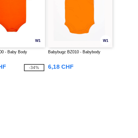
W1
W1
0 - Baby Body
Babybugz BZ010 - Babybody
HF
6,18 CHF
-34%