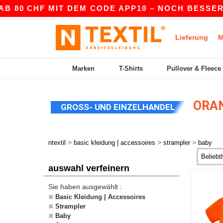
B 80 CHF MIT DEM CODE APP10 – NOCH BESSERE 
Lieferung
M
Marken
T-Shirts
Pullover & Fleece
ORAN
GROSS- UND EINZELHANDEL
>
>
>
ntextil
basic kleidung | accessoires
strampler
baby
auswahl verfeinern
Sie haben ausgewählt :
Basic Kleidung | Accessoires
Strampler
Baby