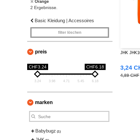
Orange
2 Ergebnisse.
Basic Kleidung | Accessoires
filter löschen
preis
JHK JHK10
CHF3.24
CHF6.18
3,24 C
4,89 CHF
3.24
3.98
4.71
5.45
6.18
marken
Babybugz
(1)
JHK