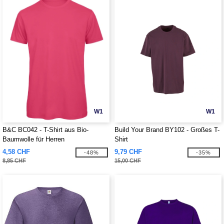
W1
W1
B&C BC042 - T-Shirt aus Bio-
Build Your Brand BY102 - Großes T-
Baumwolle für Herren
Shirt
4,58 CHF
9,79 CHF
-48%
-35%
8,85 CHF
15,00 CHF