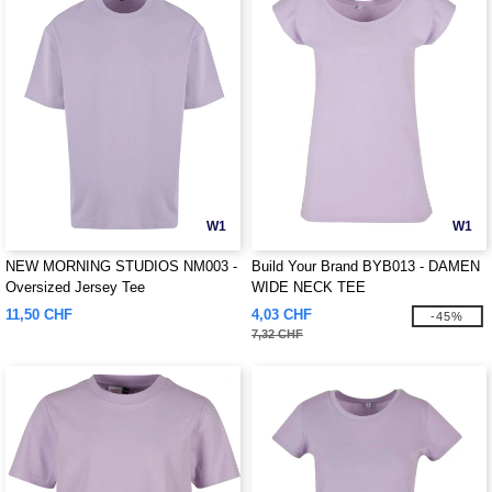
W1
W1
NEW MORNING STUDIOS NM003 -
Build Your Brand BYB013 - DAMEN
Oversized Jersey Tee
WIDE NECK TEE
11,50 CHF
4,03 CHF
-45%
7,32 CHF