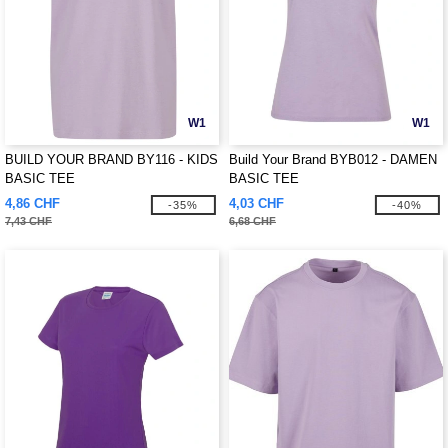
W1
W1
BUILD YOUR BRAND BY116 - KIDS
Build Your Brand BYB012 - DAMEN
BASIC TEE
BASIC TEE
4,86 CHF
4,03 CHF
-35%
-40%
7,43 CHF
6,68 CHF