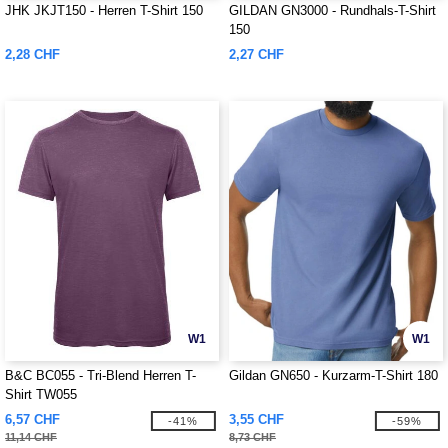
JHK JKJT150 - Herren T-Shirt 150
GILDAN GN3000 - Rundhals-T-Shirt
150
2,28 CHF
2,27 CHF
W1
W1
B&C BC055 - Tri-Blend Herren T-
Gildan GN650 - Kurzarm-T-Shirt 180
Shirt TW055
6,57 CHF
3,55 CHF
-41%
-59%
11,14 CHF
8,73 CHF