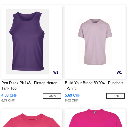
W1
W1
Pen Duick PK143 - Firstop Herren
Build Your Brand BY004 - Rundhals-
Tank Top
T-Shirt
4,38 CHF
5,69 CHF
-35%
-29%
6,77 CHF
8,02 CHF