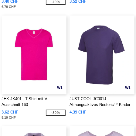
3,40 CHF
3,52 CHF
-49%
6,70 CHF
W1
W1
JHK JK401 - T-Shirt mit V-
JUST COOL JC001J -
Ausschnitt 160
Atmungsaktives Neoteric™ Kinder-
T-Shirt
3,62 CHF
4,39 CHF
-30%
5,19 CHF