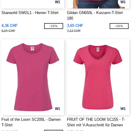
W1
W1
Starworld SWGL1 - Herren T-Shirt
Gildan GN650L - Kurzarm-T-Shirt
180
4,36 CHF
3,65 CHF
-28%
-49%
6,04 CHF
7,13 CHF
W1
W1
Fruit of the Loom SC200L - Damen
FRUIT OF THE LOOM SC155 - T-
T-Shirt
Shirt mit V-Ausschnitt für Damen