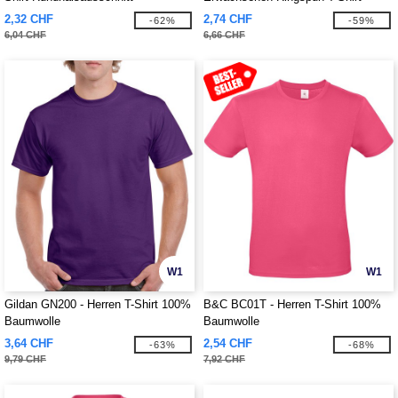
2,32 CHF
2,74 CHF
-62%
-59%
6,04 CHF
6,66 CHF
W1
W1
Gildan GN200 - Herren T-Shirt 100%
B&C BC01T - Herren T-Shirt 100%
Baumwolle
Baumwolle
3,64 CHF
2,54 CHF
-63%
-68%
9,79 CHF
7,92 CHF