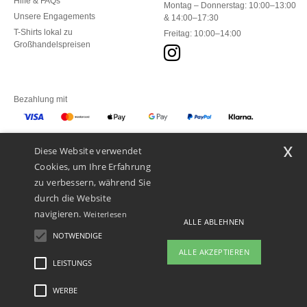
Hilfe & FAQs
Montag – Donnerstag: 10:00–13:00
Unsere Engagements
& 14:00–17:30
T-Shirts lokal zu
Freitag: 10:00–14:00
Großhandelspreisen
Bezahlung mit
x
Diese Website verwendet
Unsere Paketzusteller
Cookies, um Ihre Erfahrung
zu verbessern, während Sie
durch die Website
navigieren.
Weiterlesen
ALLE ABLEHNEN
NOTWENDIGE
ALLE AKZEPTIEREN
LEISTUNGS
👋
Hallo
Wenn Sie Fragen oder Bedenken
WERBE
Rechtliche Hinweise
-
Datenschutzbestimmungen
-
Bedingungen und Konditionen
-
haben, können Sie uns jederzeit
General Contract Conditions
-
Cookie-Richtlinie
-
Site Map
Copyright 2026 ntextil.ch