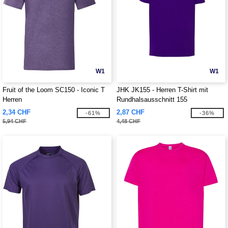
W1
W1
Fruit of the Loom SC150 - Iconic T
JHK JK155 - Herren T-Shirt mit
Herren
Rundhalsausschnitt 155
2,34 CHF
2,87 CHF
-61%
-36%
5,94 CHF
4,48 CHF