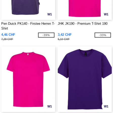
W1
W1
Pen Duick PK140 - Firstee Herren T-
JHK JK190 - Premium T-Shirt 190
Shirt
4,46 CHF
3,42 CHF
-39%
-33%
7,29 CHF
5,10 CHF
W1
W1