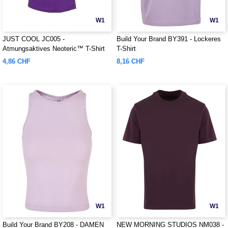
W1
W1
JUST COOL JC005 -
Build Your Brand BY391 - Lockeres
Atmungsaktives Neoteric™ T-Shirt
T-Shirt
für Damen
4,86 CHF
8,16 CHF
W1
W1
Build Your Brand BY208 - DAMEN
NEW MORNING STUDIOS NM038 -