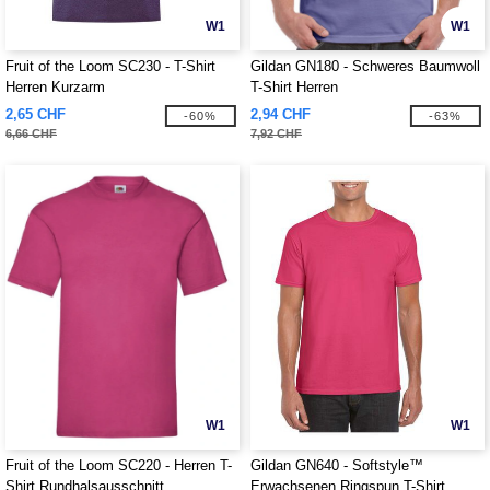
W1
W1
Fruit of the Loom SC230 - T-Shirt
Gildan GN180 - Schweres Baumwoll
Herren Kurzarm
T-Shirt Herren
2,65 CHF
2,94 CHF
-60%
-63%
6,66 CHF
7,92 CHF
W1
W1
Fruit of the Loom SC220 - Herren T-
Gildan GN640 - Softstyle™
Shirt Rundhalsausschnitt
Erwachsenen Ringspun T-Shirt