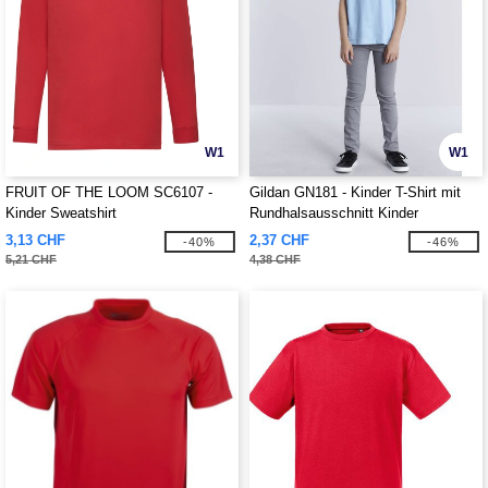
W1
W1
FRUIT OF THE LOOM SC6107 -
Gildan GN181 - Kinder T-Shirt mit
Kinder Sweatshirt
Rundhalsausschnitt Kinder
3,13 CHF
2,37 CHF
-40%
-46%
5,21 CHF
4,38 CHF