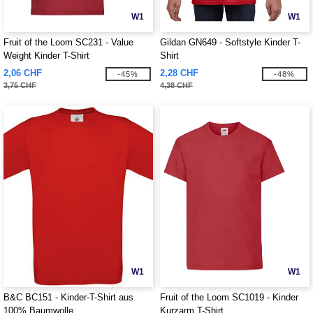
W1
W1
Fruit of the Loom SC231 - Value
Gildan GN649 - Softstyle Kinder T-
Weight Kinder T-Shirt
Shirt
2,06 CHF
2,28 CHF
-45%
-48%
3,75 CHF
4,38 CHF
W1
W1
B&C BC151 - Kinder-T-Shirt aus
Fruit of the Loom SC1019 - Kinder
100% Baumwolle
Kurzarm T-Shirt