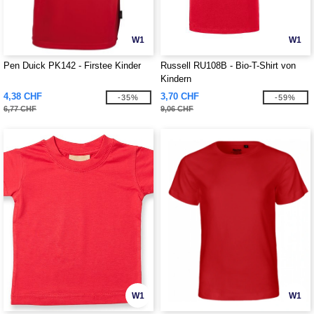
W1
W1
Pen Duick PK142 - Firstee Kinder
Russell RU108B - Bio-T-Shirt von
Kindern
4,38 CHF
3,70 CHF
-35%
-59%
6,77 CHF
9,06 CHF
W1
W1