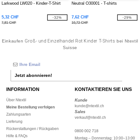
Larkwood LW020 - Kinder-T-Shirt
Neutral O30001 - T-shirts
5,32 CHF
7,62 CHF
-32%
-29%
7,81 CHF
10,72 CHF
Einkaufen
Groß- und Einzelhandel Rot Kinder T-Shirts
bei Ntextil
Suisse
Jetzt abonnieren!
INFORMATION
KONTAKTIEREN SIE UNS
Über Ntextil
Kunde
kunde@ntextil.ch
Meine Bestellung verfolgen
Sales
Zahlungsarten
verkauf@ntextil.ch
Lieferung
Rückerstattungen / Rückgaben
0800 002 718
Hilfe & FAQs
Montag – Donnerstag: 10:00–13:00