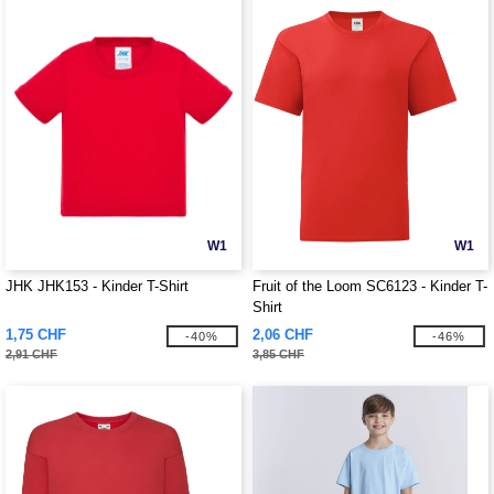
W1
W1
JHK JHK153 - Kinder T-Shirt
Fruit of the Loom SC6123 - Kinder T-
Shirt
1,75 CHF
2,06 CHF
-40%
-46%
2,91 CHF
3,85 CHF