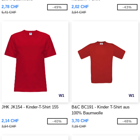
2,78 CHF
2,02 CHF
-49%
-43%
5,41 CHF
3,54 CHF
W1
W1
JHK JK154 - Kinder-T-Shirt 155
B&C BC191 - Kinder T-Shirt aus
100% Baumwolle
2,14 CHF
3,70 CHF
-40%
-48%
3,54 CHF
7,15 CHF