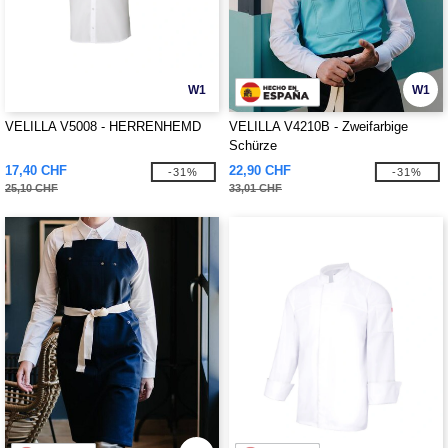
W1
W1
VELILLA V5008 - HERRENHEMD
VELILLA V4210B - Zweifarbige
Schürze
17,40 CHF
22,90 CHF
-31%
-31%
25,10 CHF
33,01 CHF