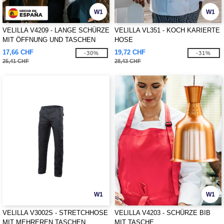
W1
W1
VELILLA V4209 - LANGE SCHÜRZE
VELILLA VL351 - KOCH KARIERTE
MIT ÖFFNUNG UND TASCHEN
HOSE
17,66 CHF
19,72 CHF
-30%
-31%
25,41 CHF
28,43 CHF
W1
W1
VELILLA V3002S - STRETCHHOSE
VELILLA V4203 - SCHÜRZE BIB
MIT MEHREREN TASCHEN
MIT TASCHE