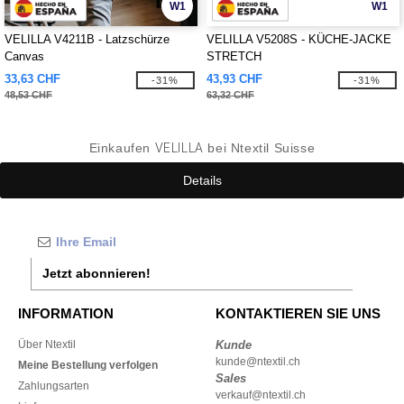
W1
W1
VELILLA V4211B - Latzschürze
VELILLA V5208S - KÜCHE-JACKE
Canvas
STRETCH
33,63 CHF
43,93 CHF
-31%
-31%
48,53 CHF
63,32 CHF
Einkaufen
VELILLA
bei Ntextil Suisse
Details
Jetzt abonnieren!
INFORMATION
KONTAKTIEREN SIE UNS
Über Ntextil
Kunde
kunde@ntextil.ch
Meine Bestellung verfolgen
Sales
Zahlungsarten
verkauf@ntextil.ch