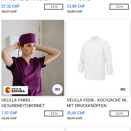
27,32 CHF
13,89 CHF
-31%
-31%
39,37 CHF
19,99 CHF
W1
W1
VELILLA V34001 -
VELILLA V5206 - KOCHJACKE ML
GESUNDHEITSBONNET
MIT DRUCKKNÖPFEN
7,57 CHF
25,02 CHF
-31%
-31%
10,93 CHF
36,04 CHF