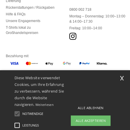
Lieferung
Rückerstattungen / Rückgaben
0800 002 718
Hilfe & FAQs
Montag – Donnerstag: 10:00–13:00
Unsere Engagements
& 14:00–17:30
T-Shirts lokal zu
Freitag: 10:00–14:00
Großhandelspreisen
Bezahlung mit
x
Diese Website verwendet
Unsere Paketzusteller
Cookies, um Ihre Erfahrung
zu verbessern, während Sie
durch die Website
navigieren.
Weiterlesen
ALLE ABLEHNEN
NOTWENDIGE
ALLE AKZEPTIEREN
LEISTUNGS
👋
Hallo