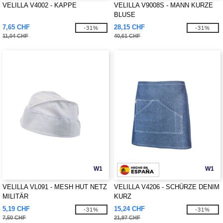
VELILLA V4002 - KAPPE
VELILLA V9008S - MANN KURZE
BLUSE
7,65 CHF
28,15 CHF
-31%
-31%
11,04 CHF
40,61 CHF
W1
W1
VELILLA VL091 - MESH HUT NETZ
VELILLA V4206 - SCHÜRZE DENIM
MILITÄR
KURZ
5,19 CHF
15,24 CHF
-31%
-31%
7,50 CHF
21,97 CHF