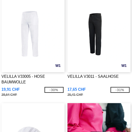
W1
W1
VELILLA V33005 - HOSE
VELILLA V3011 - SAALHOSE
BAUMWOLLE
19,91 CHF
17,65 CHF
-30%
-31%
28,64 CHF
25,41 CHF