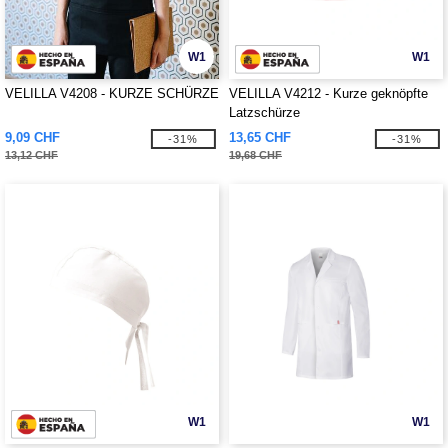
W1
W1
VELILLA V4208 - KURZE SCHÜRZE
VELILLA V4212 - Kurze geknöpfte
Latzschürze
9,09 CHF
13,65 CHF
-31%
-31%
13,12 CHF
19,68 CHF
W1
W1