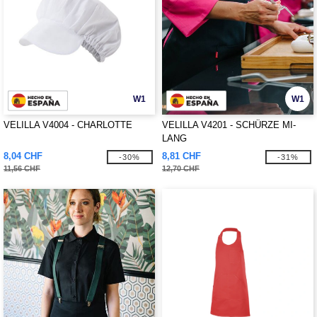
W1
W1
VELILLA V4004 - CHARLOTTE
VELILLA V4201 - SCHÜRZE MI-
LANG
8,04 CHF
8,81 CHF
-30%
-31%
11,56 CHF
12,70 CHF