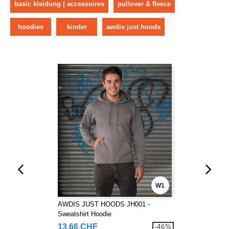
basic kleidung | accessoires
pullover & fleece
hoodies
kinder
awdis just hoods
W1
AWDIS JUST HOODS JH001 -
Sweatshirt Hoodie
13,66 CHF
-46%