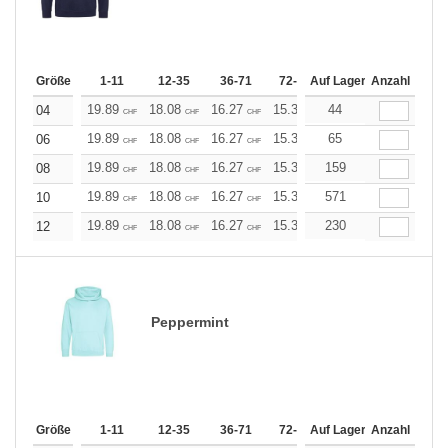
Größe
1-11
12-35
36-71
72-143
Auf Lager
144-287
Anzahl
288 +
19.89
18.08
16.27
15.37
44
14.46
13.56
04
CHF
CHF
CHF
CHF
CHF
CHF
19.89
18.08
16.27
15.37
65
14.46
13.56
06
CHF
CHF
CHF
CHF
CHF
CHF
19.89
18.08
16.27
15.37
159
14.46
13.56
08
CHF
CHF
CHF
CHF
CHF
CHF
19.89
18.08
16.27
15.37
571
14.46
13.56
10
CHF
CHF
CHF
CHF
CHF
CHF
19.89
18.08
16.27
15.37
230
14.46
13.56
12
CHF
CHF
CHF
CHF
CHF
CHF
Peppermint
Größe
1-11
12-35
36-71
72-143
Auf Lager
144-287
Anzahl
288 +