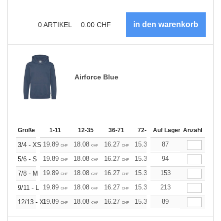
0
ARTIKEL
0.00
CHF
Airforce Blue
Größe
1-11
12-35
36-71
72-143
Auf Lager
144-287
Anzahl
288 +
19.89
18.08
16.27
15.37
87
14.46
13.56
3/4 - XS
CHF
CHF
CHF
CHF
CHF
CHF
19.89
18.08
16.27
15.37
94
14.46
13.56
5/6 - S
CHF
CHF
CHF
CHF
CHF
CHF
19.89
18.08
16.27
15.37
153
14.46
13.56
7/8 - M
CHF
CHF
CHF
CHF
CHF
CHF
19.89
18.08
16.27
15.37
213
14.46
13.56
9/11 - L
CHF
CHF
CHF
CHF
CHF
CHF
19.89
18.08
16.27
15.37
89
14.46
13.56
12/13 - XL
CHF
CHF
CHF
CHF
CHF
CHF