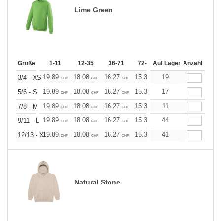
Lime Green
Größe
1-11
12-35
36-71
72-143
Auf Lager
144-287
Anzahl
288 +
19.89
18.08
16.27
15.37
19
14.46
13.56
3/4 - XS
CHF
CHF
CHF
CHF
CHF
CHF
19.89
18.08
16.27
15.37
17
14.46
13.56
5/6 - S
CHF
CHF
CHF
CHF
CHF
CHF
19.89
18.08
16.27
15.37
11
14.46
13.56
7/8 - M
CHF
CHF
CHF
CHF
CHF
CHF
19.89
18.08
16.27
15.37
44
14.46
13.56
9/11 - L
CHF
CHF
CHF
CHF
CHF
CHF
19.89
18.08
16.27
15.37
41
14.46
13.56
12/13 - XL
CHF
CHF
CHF
CHF
CHF
CHF
Natural Stone