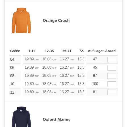
Orange Crush
Größe
1-11
12-35
36-71
72-143
Auf Lager
144-287
Anzahl
288 +
19.89
18.08
16.27
15.37
47
14.46
13.56
04
CHF
CHF
CHF
CHF
CHF
CHF
19.89
18.08
16.27
15.37
45
14.46
13.56
06
CHF
CHF
CHF
CHF
CHF
CHF
19.89
18.08
16.27
15.37
97
14.46
13.56
08
CHF
CHF
CHF
CHF
CHF
CHF
19.89
18.08
16.27
15.37
100
14.46
13.56
10
CHF
CHF
CHF
CHF
CHF
CHF
19.89
18.08
16.27
15.37
81
14.46
13.56
12
CHF
CHF
CHF
CHF
CHF
CHF
Oxford-Marine