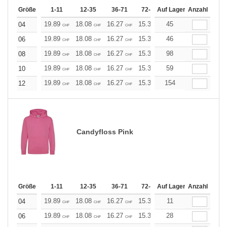
Größe
1-11
12-35
36-71
72-143
Auf Lager
144-287
Anzahl
288 +
19.89
18.08
16.27
15.37
45
14.46
13.56
04
CHF
CHF
CHF
CHF
CHF
CHF
19.89
18.08
16.27
15.37
46
14.46
13.56
06
CHF
CHF
CHF
CHF
CHF
CHF
19.89
18.08
16.27
15.37
98
14.46
13.56
08
CHF
CHF
CHF
CHF
CHF
CHF
19.89
18.08
16.27
15.37
59
14.46
13.56
10
CHF
CHF
CHF
CHF
CHF
CHF
19.89
18.08
16.27
15.37
154
14.46
13.56
12
CHF
CHF
CHF
CHF
CHF
CHF
Candyfloss Pink
Größe
1-11
12-35
36-71
72-143
Auf Lager
144-287
Anzahl
288 +
19.89
18.08
16.27
15.37
11
14.46
13.56
04
CHF
CHF
CHF
CHF
CHF
CHF
19.89
18.08
16.27
15.37
28
14.46
13.56
06
CHF
CHF
CHF
CHF
CHF
CHF