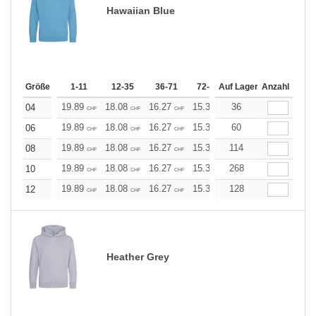
Hawaiian Blue
Größe
1-11
12-35
36-71
72-143
Auf Lager
144-287
Anzahl
288 +
19.89
18.08
16.27
15.37
36
14.46
13.56
04
CHF
CHF
CHF
CHF
CHF
CHF
19.89
18.08
16.27
15.37
60
14.46
13.56
06
CHF
CHF
CHF
CHF
CHF
CHF
19.89
18.08
16.27
15.37
114
14.46
13.56
08
CHF
CHF
CHF
CHF
CHF
CHF
19.89
18.08
16.27
15.37
268
14.46
13.56
10
CHF
CHF
CHF
CHF
CHF
CHF
19.89
18.08
16.27
15.37
128
14.46
13.56
12
CHF
CHF
CHF
CHF
CHF
CHF
Heather Grey