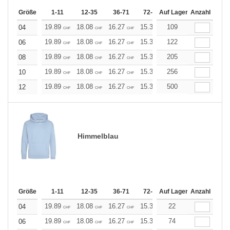
Größe
1-11
12-35
36-71
72-143
Auf Lager
144-287
Anzahl
288 +
19.89
18.08
16.27
15.37
109
14.46
13.56
04
CHF
CHF
CHF
CHF
CHF
CHF
19.89
18.08
16.27
15.37
122
14.46
13.56
06
CHF
CHF
CHF
CHF
CHF
CHF
19.89
18.08
16.27
15.37
205
14.46
13.56
08
CHF
CHF
CHF
CHF
CHF
CHF
19.89
18.08
16.27
15.37
256
14.46
13.56
10
CHF
CHF
CHF
CHF
CHF
CHF
19.89
18.08
16.27
15.37
500
14.46
13.56
12
CHF
CHF
CHF
CHF
CHF
CHF
Himmelblau
Größe
1-11
12-35
36-71
72-143
Auf Lager
144-287
Anzahl
288 +
19.89
18.08
16.27
15.37
22
14.46
13.56
04
CHF
CHF
CHF
CHF
CHF
CHF
19.89
18.08
16.27
15.37
74
14.46
13.56
06
CHF
CHF
CHF
CHF
CHF
CHF