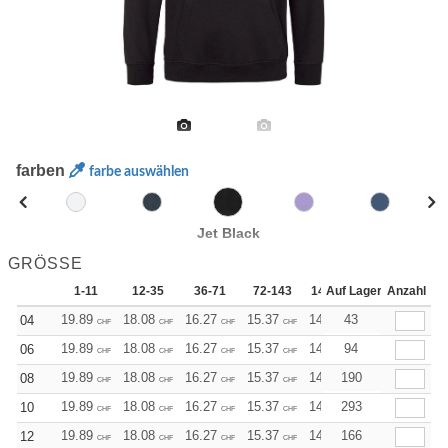
farben
farbe auswählen
Jet Black
GRÖSSE
1-11
12-35
36-71
72-143
144-287
Auf Lager
288 +
Anzahl
Me
19.89
18.08
16.27
15.37
14.46
43
13.56
04
CHF
CHF
CHF
CHF
CHF
CHF
19.89
18.08
16.27
15.37
14.46
94
13.56
06
CHF
CHF
CHF
CHF
CHF
CHF
19.89
18.08
16.27
15.37
14.46
190
13.56
08
CHF
CHF
CHF
CHF
CHF
CHF
19.89
18.08
16.27
15.37
14.46
293
13.56
10
CHF
CHF
CHF
CHF
CHF
CHF
19.89
18.08
16.27
15.37
14.46
166
13.56
12
CHF
CHF
CHF
CHF
CHF
CHF