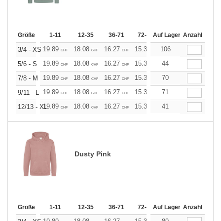
Größe
1-11
12-35
36-71
72-143
Auf Lager
144-287
Anzahl
288 +
19.89
18.08
16.27
15.37
106
14.46
13.56
3/4 - XS
CHF
CHF
CHF
CHF
CHF
CHF
19.89
18.08
16.27
15.37
44
14.46
13.56
5/6 - S
CHF
CHF
CHF
CHF
CHF
CHF
19.89
18.08
16.27
15.37
70
14.46
13.56
7/8 - M
CHF
CHF
CHF
CHF
CHF
CHF
19.89
18.08
16.27
15.37
71
14.46
13.56
9/11 - L
CHF
CHF
CHF
CHF
CHF
CHF
19.89
18.08
16.27
15.37
41
14.46
13.56
12/13 - XL
CHF
CHF
CHF
CHF
CHF
CHF
Dusty Pink
Größe
1-11
12-35
36-71
72-143
Auf Lager
144-287
Anzahl
288 +