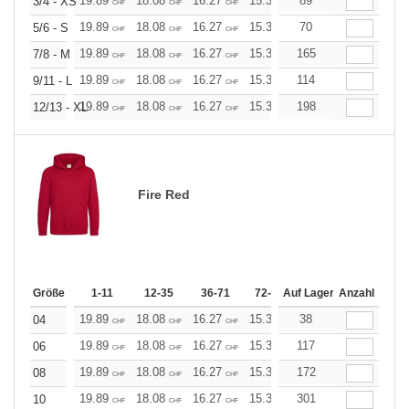
19.89
18.08
16.27
15.37
89
14.46
13.56
3/4 - XS
CHF
CHF
CHF
CHF
CHF
CHF
19.89
18.08
16.27
15.37
70
14.46
13.56
5/6 - S
CHF
CHF
CHF
CHF
CHF
CHF
19.89
18.08
16.27
15.37
165
14.46
13.56
7/8 - M
CHF
CHF
CHF
CHF
CHF
CHF
19.89
18.08
16.27
15.37
114
14.46
13.56
9/11 - L
CHF
CHF
CHF
CHF
CHF
CHF
19.89
18.08
16.27
15.37
198
14.46
13.56
12/13 - XL
CHF
CHF
CHF
CHF
CHF
CHF
Fire Red
Größe
1-11
12-35
36-71
72-143
Auf Lager
144-287
Anzahl
288 +
19.89
18.08
16.27
15.37
38
14.46
13.56
04
CHF
CHF
CHF
CHF
CHF
CHF
19.89
18.08
16.27
15.37
117
14.46
13.56
06
CHF
CHF
CHF
CHF
CHF
CHF
19.89
18.08
16.27
15.37
172
14.46
13.56
08
CHF
CHF
CHF
CHF
CHF
CHF
19.89
18.08
16.27
15.37
301
14.46
13.56
10
CHF
CHF
CHF
CHF
CHF
CHF