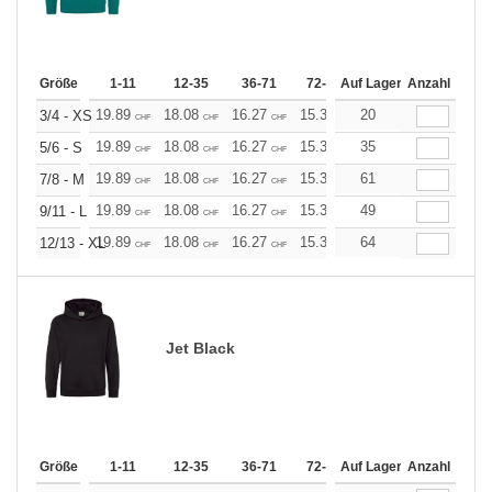
Größe
1-11
12-35
36-71
72-143
Auf Lager
144-287
Anzahl
288 +
19.89
18.08
16.27
15.37
20
14.46
13.56
3/4 - XS
CHF
CHF
CHF
CHF
CHF
CHF
19.89
18.08
16.27
15.37
35
14.46
13.56
5/6 - S
CHF
CHF
CHF
CHF
CHF
CHF
19.89
18.08
16.27
15.37
61
14.46
13.56
7/8 - M
CHF
CHF
CHF
CHF
CHF
CHF
19.89
18.08
16.27
15.37
49
14.46
13.56
9/11 - L
CHF
CHF
CHF
CHF
CHF
CHF
19.89
18.08
16.27
15.37
64
14.46
13.56
12/13 - XL
CHF
CHF
CHF
CHF
CHF
CHF
Jet Black
Größe
1-11
12-35
36-71
72-143
Auf Lager
144-287
Anzahl
288 +