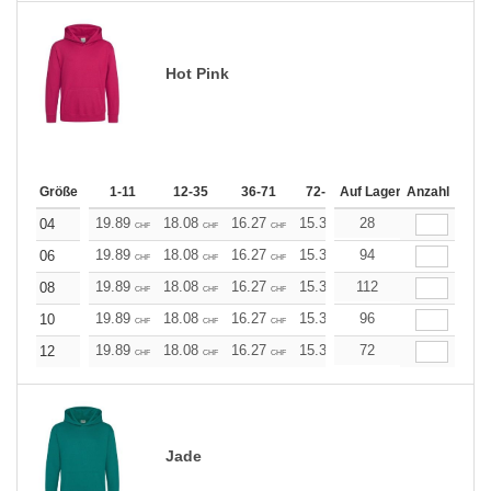
Hot Pink
Größe
1-11
12-35
36-71
72-143
Auf Lager
144-287
Anzahl
288 +
19.89
18.08
16.27
15.37
28
14.46
13.56
04
CHF
CHF
CHF
CHF
CHF
CHF
19.89
18.08
16.27
15.37
94
14.46
13.56
06
CHF
CHF
CHF
CHF
CHF
CHF
19.89
18.08
16.27
15.37
112
14.46
13.56
08
CHF
CHF
CHF
CHF
CHF
CHF
19.89
18.08
16.27
15.37
96
14.46
13.56
10
CHF
CHF
CHF
CHF
CHF
CHF
19.89
18.08
16.27
15.37
72
14.46
13.56
12
CHF
CHF
CHF
CHF
CHF
CHF
Jade