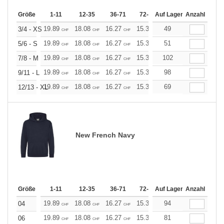
Größe
1-11
12-35
36-71
72-143
Auf Lager
144-287
Anzahl
288 +
19.89
18.08
16.27
15.37
49
14.46
13.56
3/4 - XS
CHF
CHF
CHF
CHF
CHF
CHF
19.89
18.08
16.27
15.37
51
14.46
13.56
5/6 - S
CHF
CHF
CHF
CHF
CHF
CHF
19.89
18.08
16.27
15.37
102
14.46
13.56
7/8 - M
CHF
CHF
CHF
CHF
CHF
CHF
19.89
18.08
16.27
15.37
98
14.46
13.56
9/11 - L
CHF
CHF
CHF
CHF
CHF
CHF
19.89
18.08
16.27
15.37
69
14.46
13.56
12/13 - XL
CHF
CHF
CHF
CHF
CHF
CHF
New French Navy
Größe
1-11
12-35
36-71
72-143
Auf Lager
144-287
Anzahl
288 +
19.89
18.08
16.27
15.37
94
14.46
13.56
04
CHF
CHF
CHF
CHF
CHF
CHF
19.89
18.08
16.27
15.37
81
14.46
13.56
06
CHF
CHF
CHF
CHF
CHF
CHF