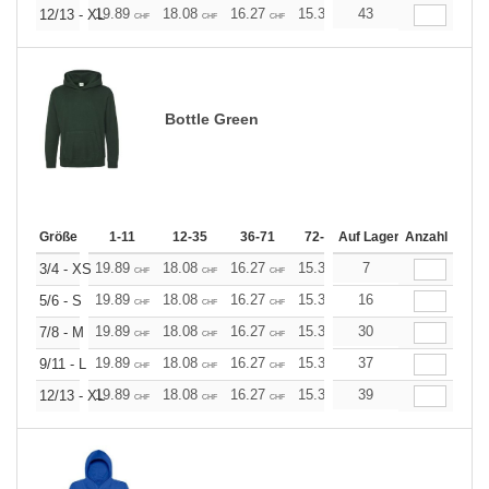
19.89
18.08
16.27
15.37
43
14.46
13.56
12/13 - XL
CHF
CHF
CHF
CHF
CHF
CHF
Bottle Green
Größe
1-11
12-35
36-71
72-143
Auf Lager
144-287
Anzahl
288 +
19.89
18.08
16.27
15.37
7
14.46
13.56
3/4 - XS
CHF
CHF
CHF
CHF
CHF
CHF
19.89
18.08
16.27
15.37
16
14.46
13.56
5/6 - S
CHF
CHF
CHF
CHF
CHF
CHF
19.89
18.08
16.27
15.37
30
14.46
13.56
7/8 - M
CHF
CHF
CHF
CHF
CHF
CHF
19.89
18.08
16.27
15.37
37
14.46
13.56
9/11 - L
CHF
CHF
CHF
CHF
CHF
CHF
19.89
18.08
16.27
15.37
39
14.46
13.56
12/13 - XL
CHF
CHF
CHF
CHF
CHF
CHF