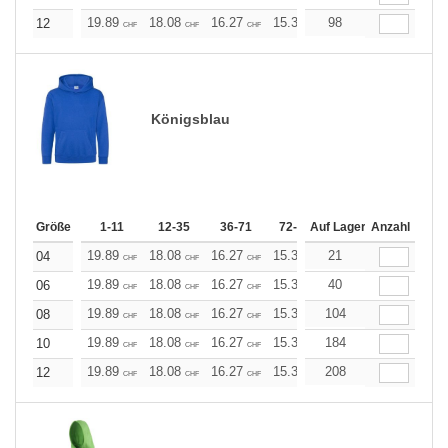
19.89
18.08
16.27
15.37
98
14.46
13.56
12
CHF
CHF
CHF
CHF
CHF
CHF
Königsblau
Größe
1-11
12-35
36-71
72-143
Auf Lager
144-287
Anzahl
288 +
19.89
18.08
16.27
15.37
21
14.46
13.56
04
CHF
CHF
CHF
CHF
CHF
CHF
19.89
18.08
16.27
15.37
40
14.46
13.56
06
CHF
CHF
CHF
CHF
CHF
CHF
19.89
18.08
16.27
15.37
104
14.46
13.56
08
CHF
CHF
CHF
CHF
CHF
CHF
19.89
18.08
16.27
15.37
184
14.46
13.56
10
CHF
CHF
CHF
CHF
CHF
CHF
19.89
18.08
16.27
15.37
208
14.46
13.56
12
CHF
CHF
CHF
CHF
CHF
CHF