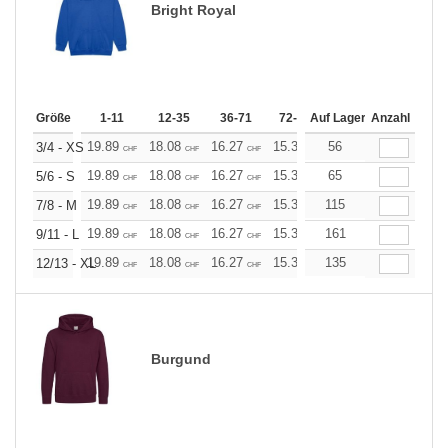
Bright Royal
Größe
1-11
12-35
36-71
72-143
Auf Lager
144-287
Anzahl
288 +
19.89
18.08
16.27
15.37
56
14.46
13.56
3/4 - XS
CHF
CHF
CHF
CHF
CHF
CHF
19.89
18.08
16.27
15.37
65
14.46
13.56
5/6 - S
CHF
CHF
CHF
CHF
CHF
CHF
19.89
18.08
16.27
15.37
115
14.46
13.56
7/8 - M
CHF
CHF
CHF
CHF
CHF
CHF
19.89
18.08
16.27
15.37
161
14.46
13.56
9/11 - L
CHF
CHF
CHF
CHF
CHF
CHF
19.89
18.08
16.27
15.37
135
14.46
13.56
12/13 - XL
CHF
CHF
CHF
CHF
CHF
CHF
Burgund