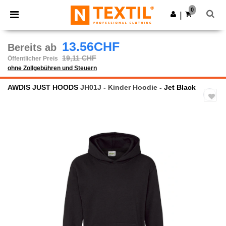
×
Ntextil App
0
App holen
|
Bessere Preise in der App!
13.56CHF
Bereits ab
19,11 CHF
Öffentlicher Preis
ohne Zollgebühren und Steuern
AWDIS JUST HOODS
JH01J - Kinder Hoodie
- Jet Black
Previous
Next