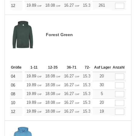
19.89
18.08
16.27
15.37
261
14.46
13.56
12
CHF
CHF
CHF
CHF
CHF
CHF
Forest Green
Größe
1-11
12-35
36-71
72-143
Auf Lager
144-287
Anzahl
288 +
19.89
18.08
16.27
15.37
20
14.46
13.56
04
CHF
CHF
CHF
CHF
CHF
CHF
19.89
18.08
16.27
15.37
30
14.46
13.56
06
CHF
CHF
CHF
CHF
CHF
CHF
19.89
18.08
16.27
15.37
5
14.46
13.56
08
CHF
CHF
CHF
CHF
CHF
CHF
19.89
18.08
16.27
15.37
20
14.46
13.56
10
CHF
CHF
CHF
CHF
CHF
CHF
19.89
18.08
16.27
15.37
19
14.46
13.56
12
CHF
CHF
CHF
CHF
CHF
CHF