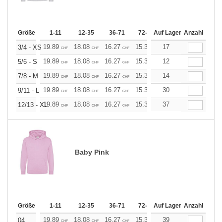
Größe
1-11
12-35
36-71
72-143
Auf Lager
144-287
Anzahl
288 +
19.89
18.08
16.27
15.37
17
14.46
13.56
3/4 - XS
CHF
CHF
CHF
CHF
CHF
CHF
19.89
18.08
16.27
15.37
12
14.46
13.56
5/6 - S
CHF
CHF
CHF
CHF
CHF
CHF
19.89
18.08
16.27
15.37
14
14.46
13.56
7/8 - M
CHF
CHF
CHF
CHF
CHF
CHF
19.89
18.08
16.27
15.37
30
14.46
13.56
9/11 - L
CHF
CHF
CHF
CHF
CHF
CHF
19.89
18.08
16.27
15.37
37
14.46
13.56
12/13 - XL
CHF
CHF
CHF
CHF
CHF
CHF
Baby Pink
Größe
1-11
12-35
36-71
72-143
Auf Lager
144-287
Anzahl
288 +
19.89
18.08
16.27
15.37
39
14.46
13.56
04
CHF
CHF
CHF
CHF
CHF
CHF