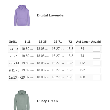
Digital Lavender
Größe
1-11
12-35
36-71
72-143
Auf Lager
144-287
Anzahl
288 +
19.89
18.08
16.27
15.37
84
14.46
13.56
3/4 - XS
CHF
CHF
CHF
CHF
CHF
CHF
19.89
18.08
16.27
15.37
74
14.46
13.56
5/6 - S
CHF
CHF
CHF
CHF
CHF
CHF
19.89
18.08
16.27
15.37
112
14.46
13.56
7/8 - M
CHF
CHF
CHF
CHF
CHF
CHF
19.89
18.08
16.27
15.37
192
14.46
13.56
9/11 - L
CHF
CHF
CHF
CHF
CHF
CHF
19.89
18.08
16.27
15.37
188
14.46
13.56
12/13 - XL
CHF
CHF
CHF
CHF
CHF
CHF
Dusty Green