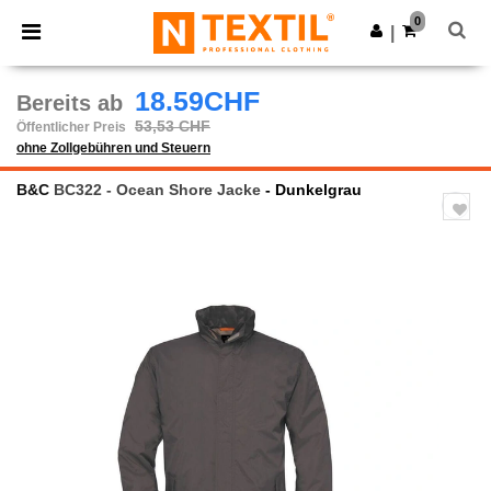
×
Ntextil App
0
App holen
|
Bessere Preise in der App!
18.59CHF
Bereits ab
53,53 CHF
Öffentlicher Preis
ohne Zollgebühren und Steuern
B&C
BC322 - Ocean Shore Jacke
- Dunkelgrau
Previous
Next