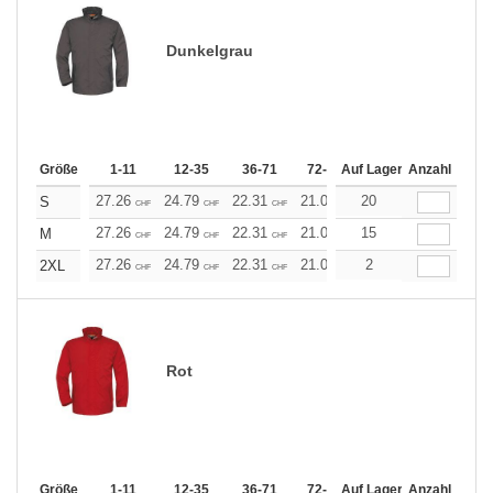
Dunkelgrau
Größe
1-11
12-35
36-71
72-143
Auf Lager
144-287
Anzahl
288 +
27.26
24.79
22.31
21.07
20
19.83
18.59
S
CHF
CHF
CHF
CHF
CHF
CHF
27.26
24.79
22.31
21.07
15
19.83
18.59
M
CHF
CHF
CHF
CHF
CHF
CHF
27.26
24.79
22.31
21.07
2
19.83
18.59
2XL
CHF
CHF
CHF
CHF
CHF
CHF
Rot
Größe
1-11
12-35
36-71
72-143
Auf Lager
144-287
Anzahl
288 +