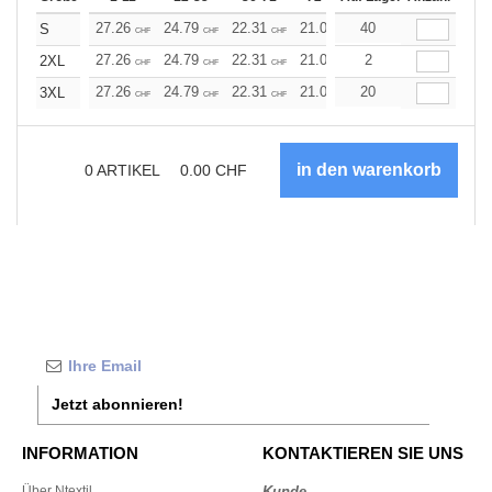
27.26
24.79
22.31
21.07
40
19.83
18.59
S
CHF
CHF
CHF
CHF
CHF
CHF
27.26
24.79
22.31
21.07
2
19.83
18.59
2XL
CHF
CHF
CHF
CHF
CHF
CHF
27.26
24.79
22.31
21.07
20
19.83
18.59
3XL
CHF
CHF
CHF
CHF
CHF
CHF
0
ARTIKEL
0.00
CHF
Jetzt abonnieren!
INFORMATION
KONTAKTIEREN SIE UNS
Über Ntextil
Kunde