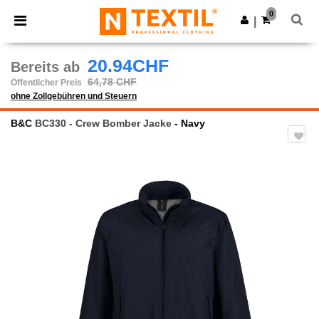
×
Ntextil App
0
App holen
|
Bessere Preise in der App!
20.94CHF
Bereits ab
64,78 CHF
Öffentlicher Preis
ohne Zollgebühren und Steuern
B&C
BC330 - Crew Bomber Jacke
- Navy
Previous
Next