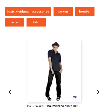
basic kleidung | accessoires
jacken
bomber
herren
b&c
W1
B&C BC430 - Baumwollpoloshirt mit