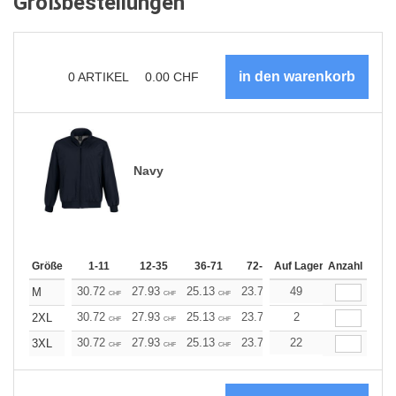
Großbestellungen
0
ARTIKEL
0.00
CHF
Navy
Größe
1-11
12-35
36-71
72-143
Auf Lager
144-287
Anzahl
288 +
30.72
27.93
25.13
23.74
49
22.34
20.94
M
CHF
CHF
CHF
CHF
CHF
CHF
30.72
27.93
25.13
23.74
2
22.34
20.94
2XL
CHF
CHF
CHF
CHF
CHF
CHF
30.72
27.93
25.13
23.74
22
22.34
20.94
3XL
CHF
CHF
CHF
CHF
CHF
CHF