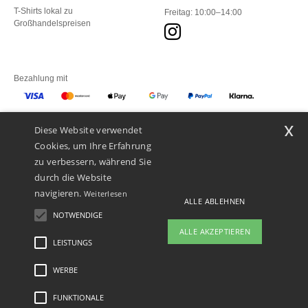
T-Shirts lokal zu
Freitag: 10:00–14:00
Großhandelspreisen
Bezahlung mit
x
Diese Website verwendet
Unsere Paketzusteller
Cookies, um Ihre Erfahrung
zu verbessern, während Sie
durch die Website
navigieren.
Weiterlesen
ALLE ABLEHNEN
NOTWENDIGE
ALLE AKZEPTIEREN
LEISTUNGS
👋
Hallo
Wenn Sie Fragen oder Bedenken
WERBE
Rechtliche Hinweise
-
Datenschutzbestimmungen
-
Bedingungen und Konditionen
-
haben, können Sie uns jederzeit
General Contract Conditions
-
Cookie-Richtlinie
-
Site Map
Copyright 2026 ntextil.ch
kontaktieren. Unser Chatbot ist hier,
- Alle Rechte vorbehalten
FUNKTIONALE
um Ihnen zu helfen.