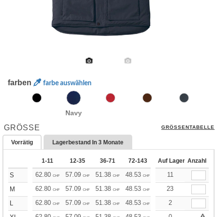
farben
farbe auswählen
Navy
GRÖSSE
GRÖSSENTABELLE
Vorrätig
Lagerbestand In
3 Monate
1-11
12-35
36-71
72-143
144-287
Auf Lager
Anzahl
288 +
62.80
57.09
51.38
48.53
45.68
11
42.82
S
CHF
CHF
CHF
CHF
CHF
CHF
62.80
57.09
51.38
48.53
45.68
23
42.82
M
CHF
CHF
CHF
CHF
CHF
CHF
62.80
57.09
51.38
48.53
45.68
2
42.82
L
CHF
CHF
CHF
CHF
CHF
CHF
62.80
57.09
51.38
48.53
45.68
0
42.82