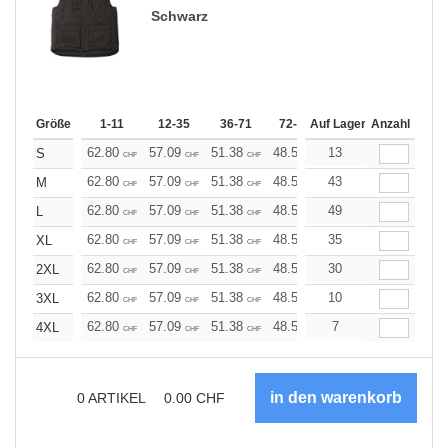
Schwarz
Größe
1-11
12-35
36-71
72-143
Auf Lager
144-287
Anzahl
288 +
62.80
57.09
51.38
48.53
13
45.68
42.82
S
CHF
CHF
CHF
CHF
CHF
CHF
62.80
57.09
51.38
48.53
43
45.68
42.82
M
CHF
CHF
CHF
CHF
CHF
CHF
62.80
57.09
51.38
48.53
49
45.68
42.82
L
CHF
CHF
CHF
CHF
CHF
CHF
62.80
57.09
51.38
48.53
35
45.68
42.82
XL
CHF
CHF
CHF
CHF
CHF
CHF
62.80
57.09
51.38
48.53
30
45.68
42.82
2XL
CHF
CHF
CHF
CHF
CHF
CHF
62.80
57.09
51.38
48.53
10
45.68
42.82
3XL
CHF
CHF
CHF
CHF
CHF
CHF
62.80
57.09
51.38
48.53
7
45.68
42.82
4XL
CHF
CHF
CHF
CHF
CHF
CHF
0
ARTIKEL
0.00
CHF