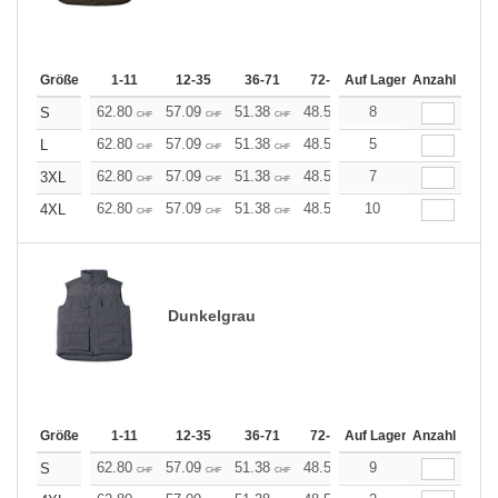
Größe
1-11
12-35
36-71
72-143
Auf Lager
144-287
Anzahl
288 +
62.80
57.09
51.38
48.53
8
45.68
42.82
S
CHF
CHF
CHF
CHF
CHF
CHF
62.80
57.09
51.38
48.53
5
45.68
42.82
L
CHF
CHF
CHF
CHF
CHF
CHF
62.80
57.09
51.38
48.53
7
45.68
42.82
3XL
CHF
CHF
CHF
CHF
CHF
CHF
62.80
57.09
51.38
48.53
10
45.68
42.82
4XL
CHF
CHF
CHF
CHF
CHF
CHF
Dunkelgrau
Größe
1-11
12-35
36-71
72-143
Auf Lager
144-287
Anzahl
288 +
62.80
57.09
51.38
48.53
9
45.68
42.82
S
CHF
CHF
CHF
CHF
CHF
CHF