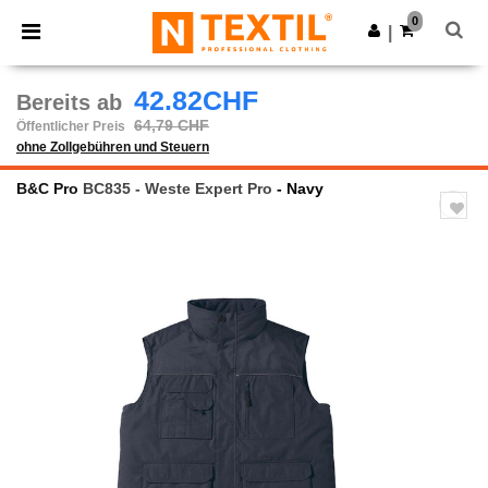
×
Ntextil App
0
App holen
|
Bessere Preise in der App!
42.82CHF
Bereits ab
64,79 CHF
Öffentlicher Preis
ohne Zollgebühren und Steuern
B&C Pro
BC835 - Weste Expert Pro
- Navy
Previous
Next