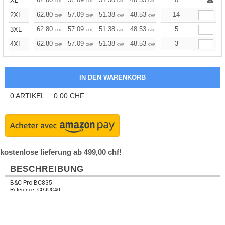
XL
CHF
CHF
CHF
CHF
CHF
CHF
62.80
57.09
51.38
48.53
45.68
14
42.82
2XL
CHF
CHF
CHF
CHF
CHF
CHF
62.80
57.09
51.38
48.53
45.68
5
42.82
3XL
CHF
CHF
CHF
CHF
CHF
CHF
62.80
57.09
51.38
48.53
45.68
3
42.82
4XL
CHF
CHF
CHF
CHF
CHF
CHF
0
ARTIKEL
0.00
CHF
kostenlose lieferung ab 499,00 chf!
BESCHREIBUNG
B&C Pro BC835
Reference: CGJUC40