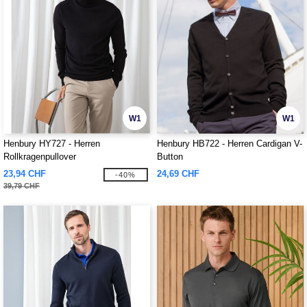
W1
W1
Henbury HY727 - Herren
Henbury HB722 - Herren Cardigan V-
Rollkragenpullover
Button
23,94 CHF
24,69 CHF
-40%
39,79 CHF