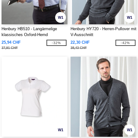
W1
W1
Henbury HB510 - Langärmelige
Henbury HY720 - Herren-Pullover mit
klassisches Oxford-Hemd
V-Ausschnitt
25,94 CHF
22,30 CHF
-32%
-42%
37,91 CHF
38,43 CHF
W1
W1