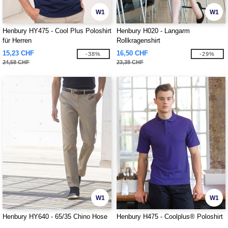
W1
W1
Henbury HY475 - Cool Plus Poloshirt
Henbury H020 - Langarm
für Herren
Rollkragenshirt
15,23 CHF
16,50 CHF
-38%
-29%
24,58 CHF
23,38 CHF
W1
W1
Henbury HY640 - 65/35 Chino Hose
Henbury H475 - Coolplus® Poloshirt