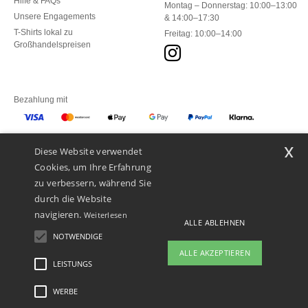
Hilfe & FAQs
Montag – Donnerstag: 10:00–13:00
Unsere Engagements
& 14:00–17:30
T-Shirts lokal zu
Freitag: 10:00–14:00
Großhandelspreisen
Bezahlung mit
x
Diese Website verwendet
Unsere Paketzusteller
Cookies, um Ihre Erfahrung
zu verbessern, während Sie
durch die Website
navigieren.
Weiterlesen
ALLE ABLEHNEN
NOTWENDIGE
ALLE AKZEPTIEREN
LEISTUNGS
WERBE
Rechtliche Hinweise
-
Datenschutzbestimmungen
-
Bedingungen und Konditionen
-
General Contract Conditions
-
Cookie-Richtlinie
-
Site Map
Copyright 2026 ntextil.ch