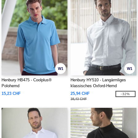
W1
W1
Henbury HB475 - Coolplus®
Henbury HY510 - Langärmliges
Polohemd
klassisches Oxford-Hemd
15,23 CHF
25,94 CHF
-32%
38,43 CHF