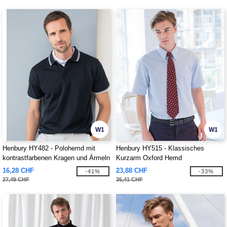
W1
W1
Henbury HY482 - Polohemd mit
Henbury HY515 - Klassisches
kontrastfarbenen Kragen und Ärmeln
Kurzarm Oxford Hemd
16,28 CHF
23,88 CHF
-41%
-33%
27,49 CHF
35,41 CHF