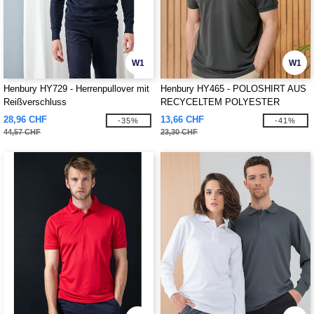
W1
W1
Henbury HY729 - Herrenpullover mit
Henbury HY465 - POLOSHIRT AUS
Reißverschluss
RECYCELTEM POLYESTER
28,96 CHF
13,66 CHF
-35%
-41%
44,57 CHF
23,30 CHF