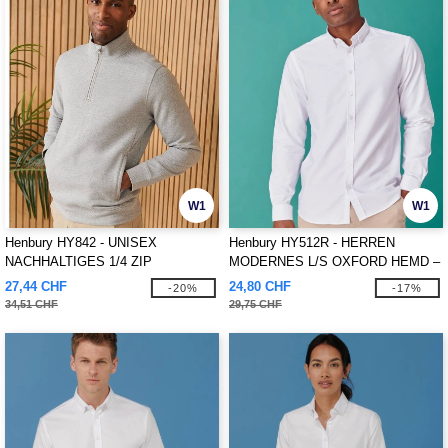
W1
W1
Henbury HY842 - UNISEX
Henbury HY512R - HERREN
NACHHALTIGES 1/4 ZIP
MODERNES L/S OXFORD HEMD –
SWEATSHIRT
REGULAR FIT
27,44 CHF
24,80 CHF
-20%
-17%
34,51 CHF
29,75 CHF