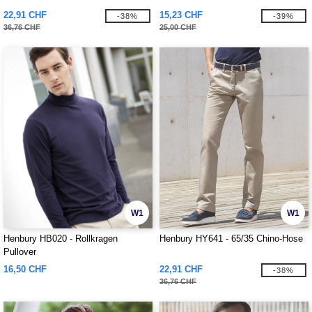
22,91 CHF
15,23 CHF
-38%
-39%
36,76 CHF
25,00 CHF
W1
W1
Henbury HB020 - Rollkragen
Henbury HY641 - 65/35 Chino-Hose
Pullover
16,50 CHF
22,91 CHF
-38%
36,76 CHF