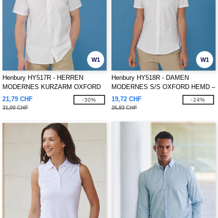
W1
W1
Henbury HY517R - HERREN
Henbury HY518R - DAMEN
MODERNES KURZARM OXFORD
MODERNES S/S OXFORD HEMD –
HEMD – REGULAR FIT
REGULAR FIT
21,79 CHF
19,72 CHF
-30%
-24%
31,00 CHF
25,83 CHF