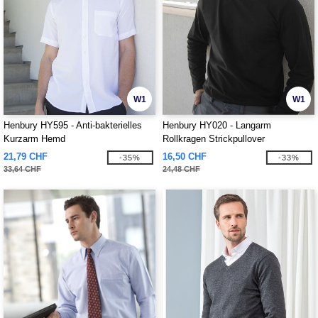
W1
W1
Henbury HY595 - Anti-bakterielles
Henbury HY020 - Langarm
Kurzarm Hemd
Rollkragen Strickpullover
21,79 CHF
16,50 CHF
-35%
-33%
33,64 CHF
24,48 CHF