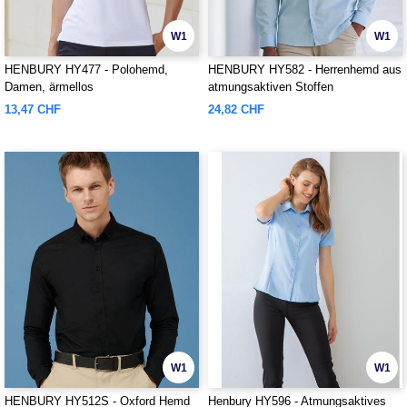
W1
W1
HENBURY HY477 - Polohemd,
HENBURY HY582 - Herrenhemd aus
Damen, ärmellos
atmungsaktiven Stoffen
13,47 CHF
24,82 CHF
W1
W1
HENBURY HY512S - Oxford Hemd
Henbury HY596 - Atmungsaktives