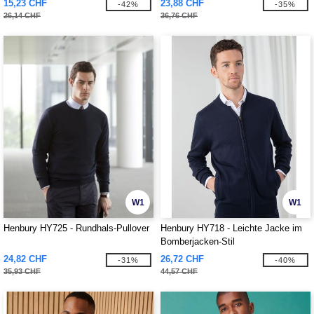
15,23 CHF
23,88 CHF
-42%
-35%
26,14 CHF
36,76 CHF
W1
W1
Henbury HY725 - Rundhals-Pullover
Henbury HY718 - Leichte Jacke im
Bomberjacken-Stil
24,82 CHF
26,72 CHF
-31%
-40%
35,93 CHF
44,57 CHF