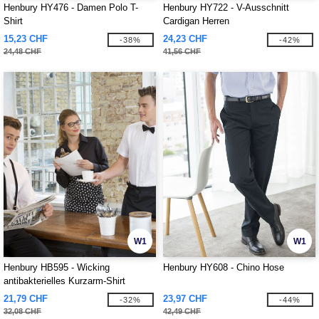
Henbury HY476 - Damen Polo T-
Henbury HY722 - V-Ausschnitt
Shirt
Cardigan Herren
15,23 CHF
24,23 CHF
-38%
-42%
24,48 CHF
41,56 CHF
W1
W1
Henbury HB595 - Wicking
Henbury HY608 - Chino Hose
antibakterielles Kurzarm-Shirt
21,79 CHF
23,97 CHF
-32%
-44%
32,08 CHF
42,49 CHF