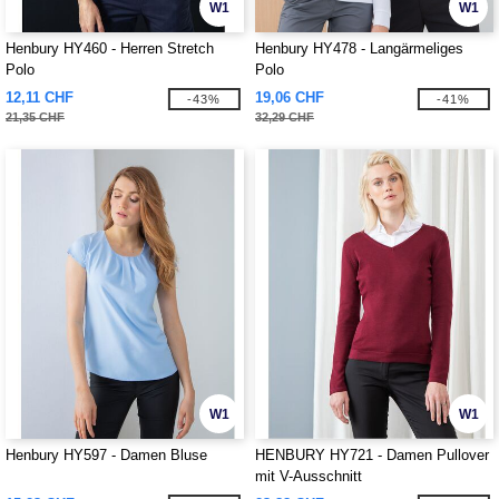
W1
W1
Henbury HY460 - Herren Stretch
Henbury HY478 - Langärmeliges
Polo
Polo
12,11 CHF
19,06 CHF
-43%
-41%
21,35 CHF
32,29 CHF
W1
W1
Henbury HY597 - Damen Bluse
HENBURY HY721 - Damen Pullover
mit V-Ausschnitt